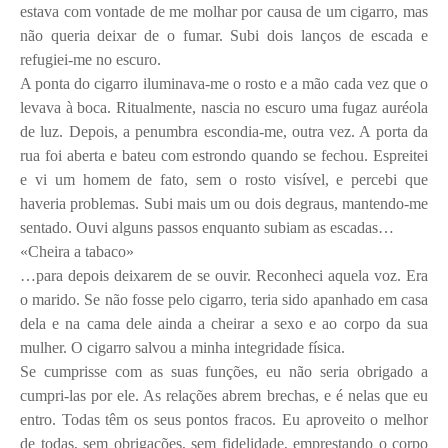
estava com vontade de me molhar por causa de um cigarro, mas
não queria deixar de o fumar. Subi dois lanços de escada e
refugiei-me no escuro.
A ponta do cigarro iluminava-me o rosto e a mão cada vez que o
levava à boca. Ritualmente, nascia no escuro uma fugaz auréola
de luz. Depois, a penumbra escondia-me, outra vez. A porta da
rua foi aberta e bateu com estrondo quando se fechou. Espreitei
e vi um homem de fato, sem o rosto visível, e percebi que
haveria problemas. Subi mais um ou dois degraus, mantendo-me
sentado. Ouvi alguns passos enquanto subiam as escadas…
«Cheira a tabaco»
…para depois deixarem de se ouvir. Reconheci aquela voz. Era
o marido. Se não fosse pelo cigarro, teria sido apanhado em casa
dela e na cama dele ainda a cheirar a sexo e ao corpo da sua
mulher. O cigarro salvou a minha integridade física.
Se cumprisse com as suas funções, eu não seria obrigado a
cumpri-las por ele. As relações abrem brechas, e é nelas que eu
entro. Todas têm os seus pontos fracos. Eu aproveito o melhor
de todas, sem obrigações, sem fidelidade, emprestando o corpo