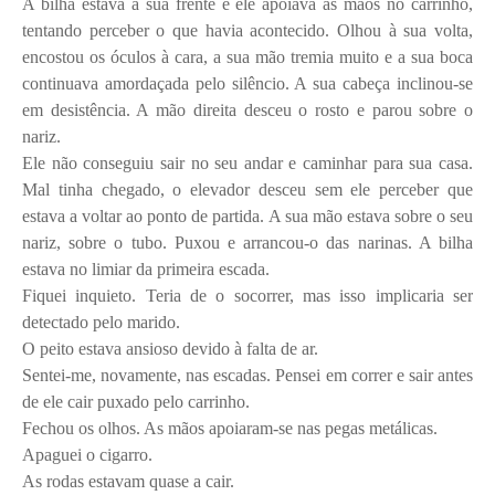
A bilha estava à sua frente e ele apoiava as mãos no carrinho,
tentando perceber o que havia acontecido. Olhou à sua volta,
encostou os óculos à cara, a sua mão tremia muito e a sua boca
continuava amordaçada pelo silêncio. A sua cabeça inclinou-se
em desistência. A mão direita desceu o rosto e parou sobre o
nariz.
Ele não conseguiu sair no seu andar e caminhar para sua casa.
Mal tinha chegado, o elevador desceu sem ele perceber que
estava a voltar ao ponto de partida. A sua mão estava sobre o seu
nariz, sobre o tubo. Puxou e arrancou-o das narinas. A bilha
estava no limiar da primeira escada.
Fiquei inquieto. Teria de o socorrer, mas isso implicaria ser
detectado pelo marido.
O peito estava ansioso devido à falta de ar.
Sentei-me, novamente, nas escadas. Pensei em correr e sair antes
de ele cair puxado pelo carrinho.
Fechou os olhos. As mãos apoiaram-se nas pegas metálicas.
Apaguei o cigarro.
As rodas estavam quase a cair.