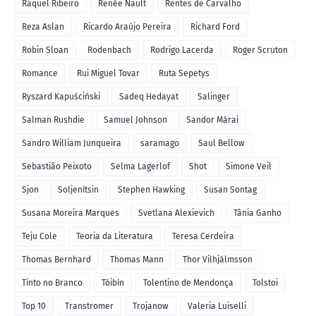
Raquel Ribeiro
Renée Nault
Rentes de Carvalho
Reza Aslan
Ricardo Araújo Pereira
Richard Ford
Robin Sloan
Rodenbach
Rodrigo Lacerda
Roger Scruton
Romance
Rui Miguel Tovar
Ruta Sepetys
Ryszard Kapuściński
Sadeq Hedayat
Salinger
Salman Rushdie
Samuel Johnson
Sandor Márai
Sandro William Junqueira
saramago
Saul Bellow
Sebastião Peixoto
Selma Lagerlof
Shot
Simone Veil
Sjon
Soljenítsin
Stephen Hawking
Susan Sontag
Susana Moreira Marques
Svetlana Alexievich
Tânia Ganho
Teju Cole
Teoria da Literatura
Teresa Cerdeira
Thomas Bernhard
Thomas Mann
Thor Vilhjálmsson
Tinto no Branco
Tóibín
Tolentino de Mendonça
Tolstoi
Top 10
Transtromer
Trojanow
Valeria Luiselli