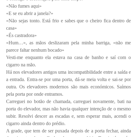
«Não fumes aqui»
«E se eu abrir a janela?»
«Não sejas tonto. Está frio e sabes que o cheiro fica dentro de
casa»
«És castradora»
«Hum…», as mãos deslizaram pela minha barriga, «não me
parece faltar nenhum bocado»
Vesti-me enquanto ela estava na casa de banho e saí com o
cigarro na mão.
Há nos elevadores antigos uma incompatibilidade entre a saída e
a entrada. Entra-se por uma porta, dá-se meia volta e sai-se por
outra. Os elevadores modernos são mais económicos. Saímos
pela porta por onde entramos.
Carreguei no botão de chamada, carreguei novamente, bati na
porta do elevador, mas não havia qualquer intenção de o mesmo
subir. Resolvi descer as escadas e, sem esperar mais, acendi o
cigarro ainda dentro do prédio.
A grade, que tem de ser puxada depois de a porta fechar, ainda