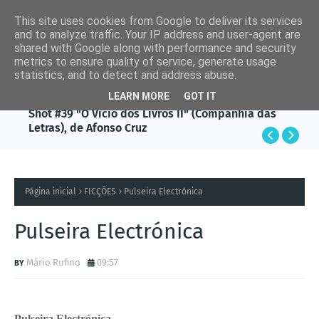
This site uses cookies from Google to deliver its services
and to analyze traffic. Your IP address and user-agent are
shared with Google along with performance and security
metrics to ensure quality of service, generate usage
statistics, and to detect and address abuse.
LEARN MORE
GOT IT
AFONSO CRUZ
Shot #39 "O Vício dos Livros II" (Companhia das
Letras), de Afonso Cruz
Página inicial
FICÇÕES
Pulseira Electrónica
Pulseira Electrónica
Mário Rufino
09:57
Pulseira Electrónica