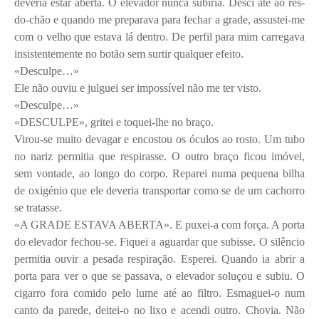
deveria estar aberta. O elevador nunca subiria. Desci até ao rés-
do-chão e quando me preparava para fechar a grade, assustei-me
com o velho que estava lá dentro. De perfil para mim carregava
insistentemente no botão sem surtir qualquer efeito.
«Desculpe…»
Ele não ouviu e julguei ser impossível não me ter visto.
«Desculpe…»
«DESCULPE», gritei e toquei-lhe no braço.
Virou-se muito devagar e encostou os óculos ao rosto. Um tubo
no nariz permitia que respirasse. O outro braço ficou imóvel,
sem vontade, ao longo do corpo. Reparei numa pequena bilha
de oxigénio que ele deveria transportar como se de um cachorro
se tratasse.
«A GRADE ESTAVA ABERTA». E puxei-a com força. A porta
do elevador fechou-se. Fiquei a aguardar que subisse. O silêncio
permitia ouvir a pesada respiração. Esperei. Quando ia abrir a
porta para ver o que se passava, o elevador soluçou e subiu. O
cigarro fora comido pelo lume até ao filtro. Esmaguei-o num
canto da parede, deitei-o no lixo e acendi outro. Chovia. Não