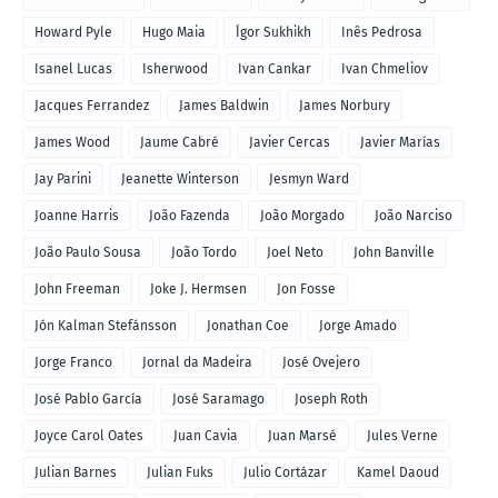
Howard Pyle
Hugo Maia
Ígor Sukhikh
Inês Pedrosa
Isanel Lucas
Isherwood
Ivan Cankar
Ivan Chmeliov
Jacques Ferrandez
James Baldwin
James Norbury
James Wood
Jaume Cabré
Javier Cercas
Javier Marías
Jay Parini
Jeanette Winterson
Jesmyn Ward
Joanne Harris
João Fazenda
João Morgado
João Narciso
João Paulo Sousa
João Tordo
Joel Neto
John Banville
John Freeman
Joke J. Hermsen
Jon Fosse
Jón Kalman Stefánsson
Jonathan Coe
Jorge Amado
Jorge Franco
Jornal da Madeira
José Ovejero
José Pablo García
José Saramago
Joseph Roth
Joyce Carol Oates
Juan Cavia
Juan Marsé
Jules Verne
Julian Barnes
Julian Fuks
Julio Cortázar
Kamel Daoud