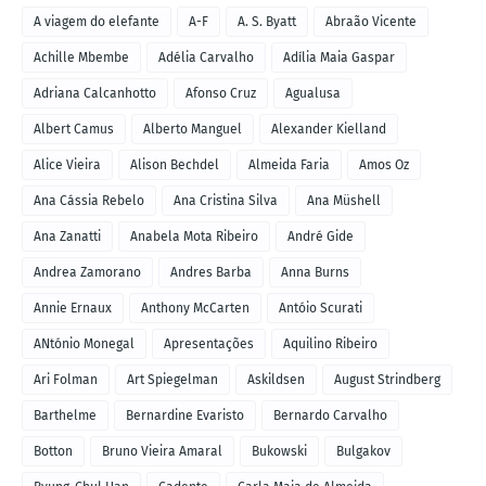
A viagem do elefante
A-F
A. S. Byatt
Abraão Vicente
Achille Mbembe
Adélia Carvalho
Adília Maia Gaspar
Adriana Calcanhotto
Afonso Cruz
Agualusa
Albert Camus
Alberto Manguel
Alexander Kielland
Alice Vieira
Alison Bechdel
Almeida Faria
Amos Oz
Ana Cássia Rebelo
Ana Cristina Silva
Ana Müshell
Ana Zanatti
Anabela Mota Ribeiro
André Gide
Andrea Zamorano
Andres Barba
Anna Burns
Annie Ernaux
Anthony McCarten
Antóio Scurati
ANtónio Monegal
Apresentações
Aquilino Ribeiro
Ari Folman
Art Spiegelman
Askildsen
August Strindberg
Barthelme
Bernardine Evaristo
Bernardo Carvalho
Botton
Bruno Vieira Amaral
Bukowski
Bulgakov