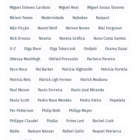
Miguel Esteves Cardoso
Miguel Real
Miguel Sousa Tavares
Miriam Toews
Modernidade
Nabokov
Naipaul
Não-Ficção
Naomi Wolf
Nelson Nunes
Nial Ferguson
Nick Drnaso
Novela
Novela Gráfica
Nuno Costa Santos
O-Z
Olga Ravn
Olga Tokarczuk
Ondjaki
Osamu Dazai
Ottessa Moshfegh
Ottried Preussler
Pacheco Pereira
Paco Roca
Pat Barker
Patricia Highsmith
Patrícia Portela
Patrícia Reis
Patrick Ligh Fermor
Patrick Modiano
Paul Mason
Paulo Ferreira
Paulo José Miranda
Paulo Scott
Pedro Rosa Mendes
Pedro Vieira
Pepetela
Per Petterson
Philip Roth
Philipp Meyer
Philippe Claudel
Platão
Primo Levi
Rachel Cusk
Rádio
Raduan Nassar
Rafael Gallo
Raquel Patriarca