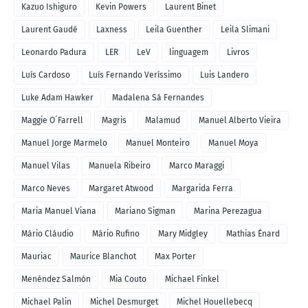
Kazuo Ishiguro
Kevin Powers
Laurent Binet
Laurent Gaudé
Laxness
Leila Guenther
Leila Slimani
Leonardo Padura
LER
LeV
linguagem
Livros
Luís Cardoso
Luís Fernando Veríssimo
Luis Landero
Luke Adam Hawker
Madalena Sá Fernandes
Maggie O´Farrell
Magris
Malamud
Manuel Alberto Vieira
Manuel Jorge Marmelo
Manuel Monteiro
Manuel Moya
Manuel Vilas
Manuela Ribeiro
Marco Maraggi
Marco Neves
Margaret Atwood
Margarida Ferra
Maria Manuel Viana
Mariano Sigman
Marina Perezagua
Mário Cláudio
Mário Rufino
Mary Midgley
Mathias Énard
Mauriac
Maurice Blanchot
Max Porter
Menéndez Salmón
Mia Couto
Michael Finkel
Michael Palin
Michel Desmurget
Michel Houellebecq