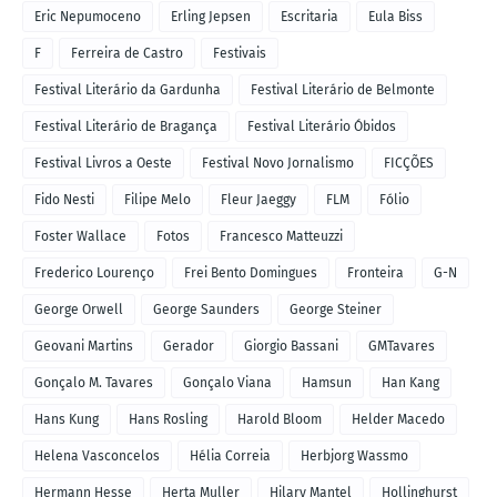
Eric Nepumoceno
Erling Jepsen
Escritaria
Eula Biss
F
Ferreira de Castro
Festivais
Festival Literário da Gardunha
Festival Literário de Belmonte
Festival Literário de Bragança
Festival Literário Óbidos
Festival Livros a Oeste
Festival Novo Jornalismo
FICÇÕES
Fido Nesti
Filipe Melo
Fleur Jaeggy
FLM
Fólio
Foster Wallace
Fotos
Francesco Matteuzzi
Frederico Lourenço
Frei Bento Domingues
Fronteira
G-N
George Orwell
George Saunders
George Steiner
Geovani Martins
Gerador
Giorgio Bassani
GMTavares
Gonçalo M. Tavares
Gonçalo Viana
Hamsun
Han Kang
Hans Kung
Hans Rosling
Harold Bloom
Helder Macedo
Helena Vasconcelos
Hélia Correia
Herbjorg Wassmo
Hermann Hesse
Herta Muller
Hilary Mantel
Hollinghurst