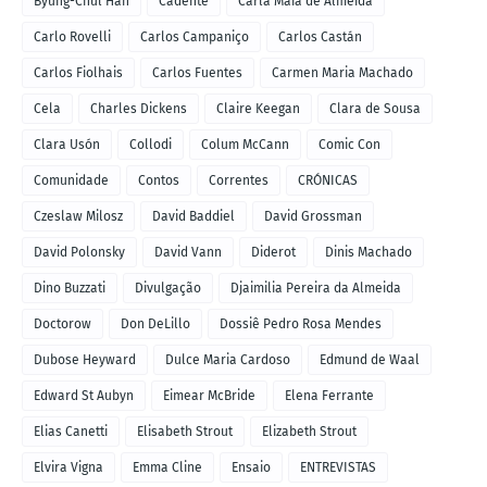
Byung-Chul Han
Cadente
Carla Maia de Almeida
Carlo Rovelli
Carlos Campaniço
Carlos Castán
Carlos Fiolhais
Carlos Fuentes
Carmen Maria Machado
Cela
Charles Dickens
Claire Keegan
Clara de Sousa
Clara Usón
Collodi
Colum McCann
Comic Con
Comunidade
Contos
Correntes
CRÓNICAS
Czeslaw Milosz
David Baddiel
David Grossman
David Polonsky
David Vann
Diderot
Dinis Machado
Dino Buzzati
Divulgação
Djaimilia Pereira da Almeida
Doctorow
Don DeLillo
Dossiê Pedro Rosa Mendes
Dubose Heyward
Dulce Maria Cardoso
Edmund de Waal
Edward St Aubyn
Eimear McBride
Elena Ferrante
Elias Canetti
Elisabeth Strout
Elizabeth Strout
Elvira Vigna
Emma Cline
Ensaio
ENTREVISTAS