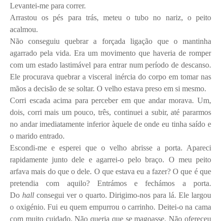
Levantei-me para correr.
Arrastou os pés para trás, meteu o tubo no nariz, o peito
acalmou.
Não conseguiu quebrar a forçada ligação que o mantinha
agarrado pela vida. Era um movimento que haveria de romper
com um estado lastimável para entrar num período de descanso.
Ele procurava quebrar a visceral inércia do corpo em tomar nas
mãos a decisão de se soltar. O velho estava preso em si mesmo.
Corri escada acima para perceber em que andar morava. Um,
dois, corri mais um pouco, três, continuei a subir, até pararmos
no andar imediatamente inferior àquele de onde eu tinha saído e
o marido entrado.
Escondi-me e esperei que o velho abrisse a porta. Apareci
rapidamente junto dele e agarrei-o pelo braço. O meu peito
arfava mais do que o dele. O que estava eu a fazer? O que é que
pretendia com aquilo? Entrámos e fechámos a porta.
Do
hall
consegui ver o quarto. Dirigimo-nos para lá. Ele largou
o oxigénio. Fui eu quem empurrou o carrinho. Deitei-o na cama
com muito cuidado. Não queria que se magoasse. Não ofereceu