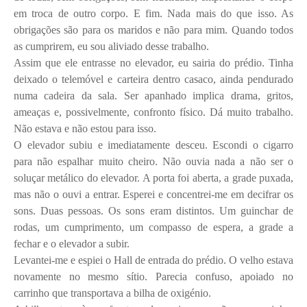
em troca de outro corpo. E fim. Nada mais do que isso. As
obrigações são para os maridos e não para mim. Quando todos
as cumprirem, eu sou aliviado desse trabalho.
Assim que ele entrasse no elevador, eu sairia do prédio. Tinha
deixado o telemóvel e carteira dentro casaco, ainda pendurado
numa cadeira da sala. Ser apanhado implica drama, gritos,
ameaças e, possivelmente, confronto físico. Dá muito trabalho.
Não estava e não estou para isso.
O elevador subiu e imediatamente desceu. Escondi o cigarro
para não espalhar muito cheiro. Não ouvia nada a não ser o
soluçar metálico do elevador. A porta foi aberta, a grade puxada,
mas não o ouvi a entrar. Esperei e concentrei-me em decifrar os
sons. Duas pessoas. Os sons eram distintos. Um guinchar de
rodas, um cumprimento, um compasso de espera, a grade a
fechar e o elevador a subir.
Levantei-me e espiei o Hall de entrada do prédio. O velho estava
novamente no mesmo sítio. Parecia confuso, apoiado no
carrinho que transportava a bilha de oxigénio.