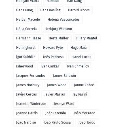
Gonçalo Viana
Hamsun
Han Kang
Hans Kung
Hans Rosling
Harold Bloom
Helder Macedo
Helena Vasconcelos
Hélia Correia
Herbjorg Wassmo
Hermann Hesse
Herta Muller
Hilary Mantel
Hollinghurst
Howard Pyle
Hugo Maia
Ígor Sukhikh
Inês Pedrosa
Isanel Lucas
Isherwood
Ivan Cankar
Ivan Chmeliov
Jacques Ferrandez
James Baldwin
James Norbury
James Wood
Jaume Cabré
Javier Cercas
Javier Marías
Jay Parini
Jeanette Winterson
Jesmyn Ward
Joanne Harris
João Fazenda
João Morgado
João Narciso
João Paulo Sousa
João Tordo