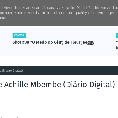
eliver its services and to analyze traffic. Your IP address and 
ormance and security metrics to ensure quality of service, gen
abuse.
por ordem alfabética)
Artigos Revista Ler
Não-Ficção
LIVROS
eur Jaeggy
"Saber Perder" (Companhia das Letras),
Margarida Ferra
 (Diário Digital)
e Achille Mbembe (Diário Digital)