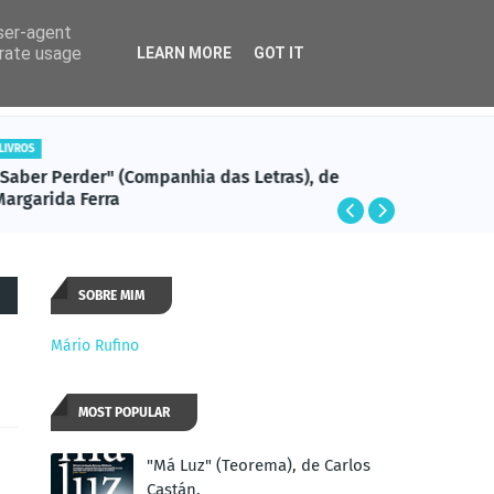
user-agent
erate usage
LEARN MORE
GOT IT
Rádio
Cadente
LIVROS
 de
"Ponham-nos a Ler!" (Contraponto), de Michel
Desmurget
SOBRE MIM
Mário Rufino
MOST POPULAR
"Má Luz" (Teorema), de Carlos
Castán.