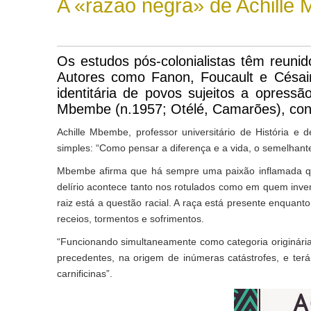
A «razão negra» de Achille
Os estudos pós-colonialistas têm reuni
Autores como Fanon, Foucault e Césair
identitária de povos sujeitos a opressã
Mbembe (n.1957; Otélé, Camarões), cont
Achille Mbembe, professor universitário de História e
simples: “Como pensar a diferença e a vida, o semelhan
Mbembe afirma que há sempre uma paixão inflamada qua
delírio acontece tanto nos rotulados como em quem invent
raiz está a questão racial. A raça está presente enquan
receios, tormentos e sofrimentos.
“Funcionando simultaneamente como categoria originária,
precedentes, na origem de inúmeras catástrofes, e terá 
carnificinas”.