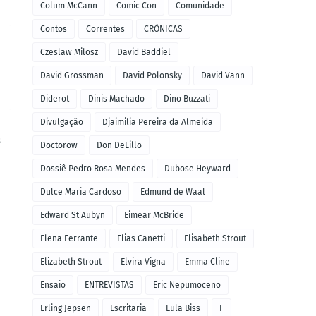
Colum McCann
Comic Con
Comunidade
Contos
Correntes
CRÓNICAS
Czeslaw Milosz
David Baddiel
David Grossman
David Polonsky
David Vann
Diderot
Dinis Machado
Dino Buzzati
Divulgação
Djaimilia Pereira da Almeida
s
Doctorow
Don DeLillo
Dossiê Pedro Rosa Mendes
Dubose Heyward
Dulce Maria Cardoso
Edmund de Waal
Edward St Aubyn
Eimear McBride
Elena Ferrante
Elias Canetti
Elisabeth Strout
Elizabeth Strout
Elvira Vigna
Emma Cline
Ensaio
ENTREVISTAS
Eric Nepumoceno
Erling Jepsen
Escritaria
Eula Biss
F