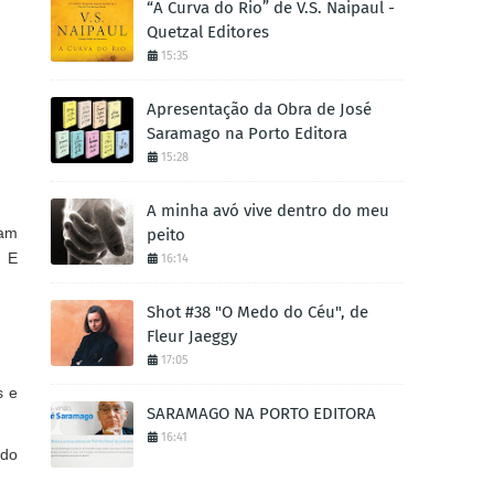
“A Curva do Rio” de V.S. Naipaul -
Quetzal Editores
15:35
Apresentação da Obra de José
Saramago na Porto Editora
15:28
A minha avó vive dentro do meu
jam
peito
. E
16:14
Shot #38 "O Medo do Céu", de
Fleur Jaeggy
17:05
s e
SARAMAGO NA PORTO EDITORA
16:41
odo