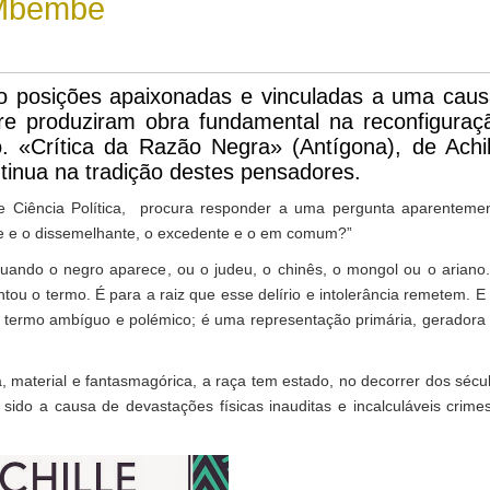
 Mbembe
do posições apaixonadas e vinculadas a uma caus
e produziram obra fundamental na reconfiguraç
o. «Crítica da Razão Negra» (Antígona), de Achil
inua na tradição destes pensadores.
 de Ciência Política, procura responder a uma pergunta aparenteme
te e o dissemelhante, o excedente e o em comum?”
ndo o negro aparece, ou o judeu, o chinês, o mongol ou o ariano
ou o termo. É para a raiz que esse delírio e intolerância remetem. E
to termo ambíguo e polémico; é uma representação primária, geradora
 material e fantasmagórica, a raça tem estado, no decorrer dos sécu
sido a causa de devastações físicas inauditas e incalculáveis crime