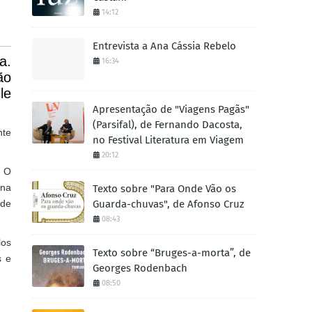
14:12
Entrevista a Ana Cássia Rebelo
a.
16:34
ão
le
Apresentação de "Viagens Pagãs"
(Parsifal), de Fernando Dacosta,
nte
no Festival Literatura em Viagem
20:12
. O
 na
Texto sobre "Para Onde Vão os
Guarda-chuvas", de Afonso Cruz
 de
08:43
los
Texto sobre “Bruges-a-morta”, de
s e
Georges Rodenbach
08:50