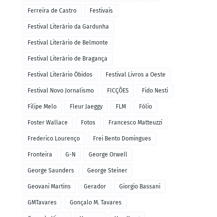
Ferreira de Castro
Festivais
Festival Literário da Gardunha
Festival Literário de Belmonte
Festival Literário de Bragança
Festival Literário Óbidos
Festival Livros a Oeste
Festival Novo Jornalismo
FICÇÕES
Fido Nesti
Filipe Melo
Fleur Jaeggy
FLM
Fólio
Foster Wallace
Fotos
Francesco Matteuzzi
Frederico Lourenço
Frei Bento Domingues
Fronteira
G-N
George Orwell
George Saunders
George Steiner
Geovani Martins
Gerador
Giorgio Bassani
GMTavares
Gonçalo M. Tavares