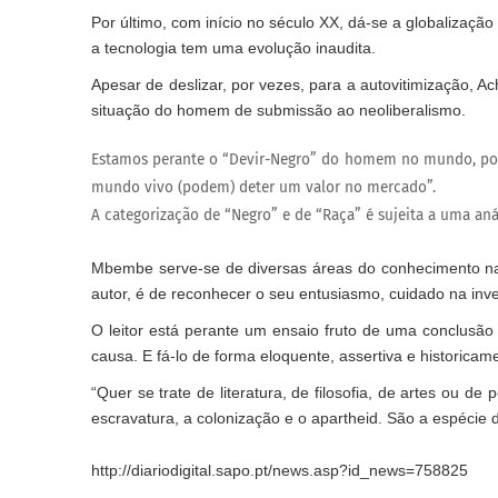
Por último, com início no século XX, dá-se a globalizaçã
a tecnologia tem uma evolução inaudita.
Apesar de deslizar, por vezes, para a autovitimização, 
situação do homem de submissão ao neoliberalismo.
Estamos perante o “Devir-Negro” do homem no mundo, pois
mundo vivo (podem) deter um valor no mercado”.
A categorização de “Negro” e de “Raça” é sujeita a uma anál
Mbembe serve-se de diversas áreas do conhecimento na
autor, é de reconhecer o seu entusiasmo, cuidado na inve
O leitor está perante um ensaio fruto de uma conclusão
causa. E fá-lo de forma eloquente, assertiva e historica
“Quer se trate de literatura, de filosofia, de artes ou de
escravatura, a colonização e o apartheid. São a espécie d
http://diariodigital.sapo.pt/news.asp?id_news=758825