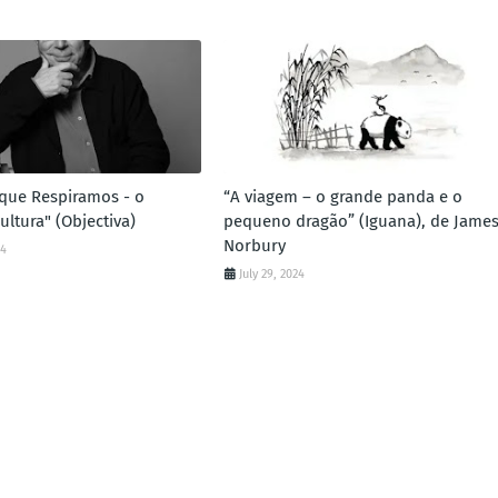
que Respiramos - o
“A viagem – o grande panda e o
ultura" (Objectiva)
pequeno dragão” (Iguana), de Jame
Norbury
24
July 29, 2024