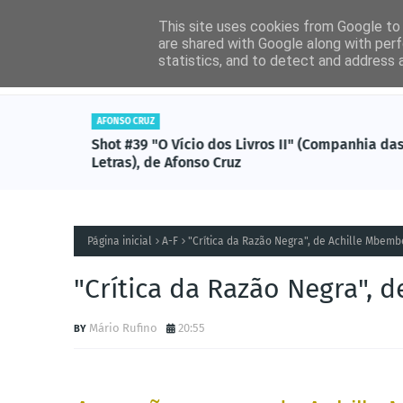
This site uses cookies from Google to d
are shared with Google along with perf
statistics, and to detect and address 
Entrevistas
Livros (
CONTOS
vros II" (Companhia das
Shot #38 "O Medo do Céu", de Fl
Página inicial
A-F
"Crítica da Razão Negra", de Achille Mbembe
"Crítica da Razão Negra", d
Mário Rufino
20:55