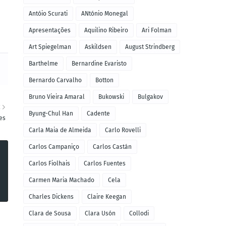
Antóio Scurati
ANtónio Monegal
Apresentações
Aquilino Ribeiro
Ari Folman
Art Spiegelman
Askildsen
August Strindberg
Barthelme
Bernardine Evaristo
Bernardo Carvalho
Botton
Bruno Vieira Amaral
Bukowski
Bulgakov
E
Byung-Chul Han
Cadente
es
Carla Maia de Almeida
Carlo Rovelli
Carlos Campaniço
Carlos Castán
Carlos Fiolhais
Carlos Fuentes
Carmen Maria Machado
Cela
Charles Dickens
Claire Keegan
Clara de Sousa
Clara Usón
Collodi