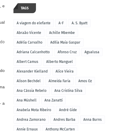
, e
TAGS
ual
A viagem do elefante
A-F
A. S. Byatt
Abraão Vicente
Achille Mbembe
 do
Adélia Carvalho
Adília Maia Gaspar
Adriana Calcanhotto
Afonso Cruz
Agualusa
Albert Camus
Alberto Manguel
 do
Alexander Kielland
Alice Vieira
Alison Bechdel
Almeida Faria
Amos Oz
uma
Ana Cássia Rebelo
Ana Cristina Silva
Ana Müshell
Ana Zanatti
– a
Anabela Mota Ribeiro
André Gide
Andrea Zamorano
Andres Barba
Anna Burns
Annie Ernaux
Anthony McCarten