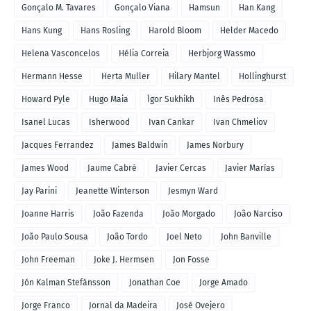
Gonçalo M. Tavares
Gonçalo Viana
Hamsun
Han Kang
Hans Kung
Hans Rosling
Harold Bloom
Helder Macedo
Helena Vasconcelos
Hélia Correia
Herbjorg Wassmo
Hermann Hesse
Herta Muller
Hilary Mantel
Hollinghurst
Howard Pyle
Hugo Maia
Ígor Sukhikh
Inês Pedrosa
Isanel Lucas
Isherwood
Ivan Cankar
Ivan Chmeliov
Jacques Ferrandez
James Baldwin
James Norbury
James Wood
Jaume Cabré
Javier Cercas
Javier Marías
Jay Parini
Jeanette Winterson
Jesmyn Ward
Joanne Harris
João Fazenda
João Morgado
João Narciso
João Paulo Sousa
João Tordo
Joel Neto
John Banville
John Freeman
Joke J. Hermsen
Jon Fosse
Jón Kalman Stefánsson
Jonathan Coe
Jorge Amado
Jorge Franco
Jornal da Madeira
José Ovejero