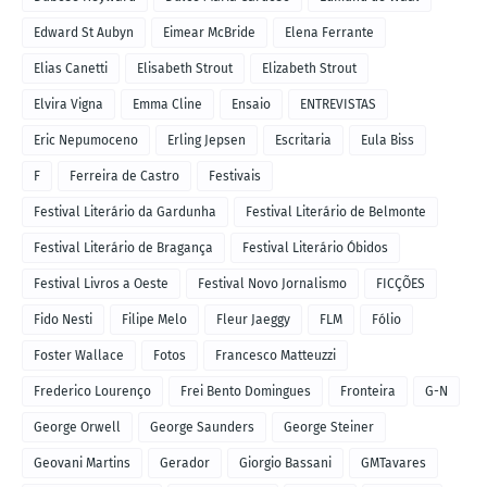
Edward St Aubyn
Eimear McBride
Elena Ferrante
Elias Canetti
Elisabeth Strout
Elizabeth Strout
Elvira Vigna
Emma Cline
Ensaio
ENTREVISTAS
Eric Nepumoceno
Erling Jepsen
Escritaria
Eula Biss
F
Ferreira de Castro
Festivais
Festival Literário da Gardunha
Festival Literário de Belmonte
Festival Literário de Bragança
Festival Literário Óbidos
Festival Livros a Oeste
Festival Novo Jornalismo
FICÇÕES
Fido Nesti
Filipe Melo
Fleur Jaeggy
FLM
Fólio
Foster Wallace
Fotos
Francesco Matteuzzi
Frederico Lourenço
Frei Bento Domingues
Fronteira
G-N
George Orwell
George Saunders
George Steiner
Geovani Martins
Gerador
Giorgio Bassani
GMTavares