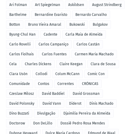
Ari Folman
Art Spiegelman
Askildsen
August Strindberg
Barthelme
Bernardine Evaristo
Bernardo Carvalho
Botton
Bruno Vieira Amaral
Bukowski
Bulgakov
Byung-Chul Han
Cadente
Carla Maia de Almeida
Carlo Rovelli
Carlos Campaniço
Carlos Castán
Carlos Fiolhais
Carlos Fuentes
Carmen Maria Machado
Cela
Charles Dickens
Claire Keegan
Clara de Sousa
Clara Usón
Collodi
Colum McCann
Comic Con
Comunidade
Contos
Correntes
CRÓNICAS
Czeslaw Milosz
David Baddiel
David Grossman
David Polonsky
David Vann
Diderot
Dinis Machado
Dino Buzzati
Divulgação
Djaimilia Pereira da Almeida
Doctorow
Don DeLillo
Dossiê Pedro Rosa Mendes
Dubose Heyward
Dulce Maria Cardoso
Edmund de Waal