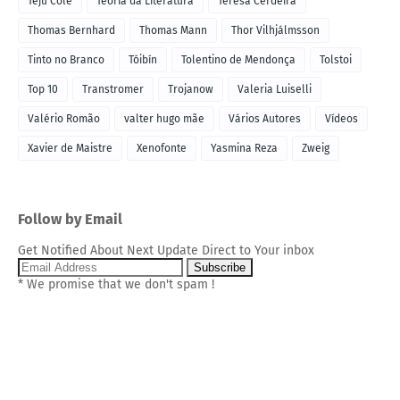
Teju Cole
Teoria da Literatura
Teresa Cerdeira
Thomas Bernhard
Thomas Mann
Thor Vilhjálmsson
Tinto no Branco
Tóibín
Tolentino de Mendonça
Tolstoi
Top 10
Transtromer
Trojanow
Valeria Luiselli
Valério Romão
valter hugo mãe
Vários Autores
Vídeos
Xavier de Maistre
Xenofonte
Yasmina Reza
Zweig
Follow by Email
Get Notified About Next Update Direct to Your inbox
* We promise that we don't spam !