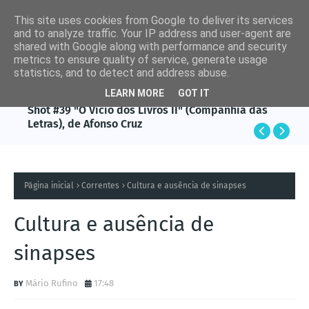
This site uses cookies from Google to deliver its services
and to analyze traffic. Your IP address and user-agent are
shared with Google along with performance and security
metrics to ensure quality of service, generate usage
statistics, and to detect and address abuse.
LEARN MORE
GOT IT
AFONSO CRUZ
Shot #39 "O Vício dos Livros II" (Companhia das
Letras), de Afonso Cruz
Página inicial
Correntes
Cultura e ausência de sinapses
Cultura e ausência de
sinapses
Mário Rufino
17:48