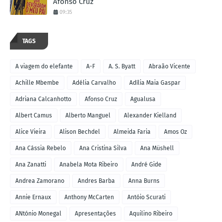
Afonso Cruz
09:35
TAGS
A viagem do elefante
A-F
A. S. Byatt
Abraão Vicente
Achille Mbembe
Adélia Carvalho
Adília Maia Gaspar
Adriana Calcanhotto
Afonso Cruz
Agualusa
Albert Camus
Alberto Manguel
Alexander Kielland
Alice Vieira
Alison Bechdel
Almeida Faria
Amos Oz
Ana Cássia Rebelo
Ana Cristina Silva
Ana Müshell
Ana Zanatti
Anabela Mota Ribeiro
André Gide
Andrea Zamorano
Andres Barba
Anna Burns
Annie Ernaux
Anthony McCarten
Antóio Scurati
ANtónio Monegal
Apresentações
Aquilino Ribeiro