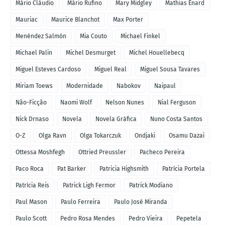
Mário Cláudio
Mário Rufino
Mary Midgley
Mathias Énard
Mauriac
Maurice Blanchot
Max Porter
Menéndez Salmón
Mia Couto
Michael Finkel
Michael Palin
Michel Desmurget
Michel Houellebecq
Miguel Esteves Cardoso
Miguel Real
Miguel Sousa Tavares
Miriam Toews
Modernidade
Nabokov
Naipaul
Não-Ficção
Naomi Wolf
Nelson Nunes
Nial Ferguson
Nick Drnaso
Novela
Novela Gráfica
Nuno Costa Santos
O-Z
Olga Ravn
Olga Tokarczuk
Ondjaki
Osamu Dazai
Ottessa Moshfegh
Ottried Preussler
Pacheco Pereira
Paco Roca
Pat Barker
Patricia Highsmith
Patrícia Portela
Patrícia Reis
Patrick Ligh Fermor
Patrick Modiano
Paul Mason
Paulo Ferreira
Paulo José Miranda
Paulo Scott
Pedro Rosa Mendes
Pedro Vieira
Pepetela