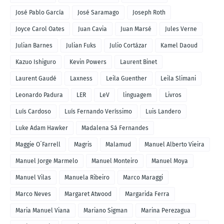
José Pablo García
José Saramago
Joseph Roth
Joyce Carol Oates
Juan Cavia
Juan Marsé
Jules Verne
Julian Barnes
Julian Fuks
Julio Cortázar
Kamel Daoud
Kazuo Ishiguro
Kevin Powers
Laurent Binet
Laurent Gaudé
Laxness
Leila Guenther
Leila Slimani
Leonardo Padura
LER
LeV
linguagem
Livros
Luís Cardoso
Luís Fernando Veríssimo
Luis Landero
Luke Adam Hawker
Madalena Sá Fernandes
Maggie O´Farrell
Magris
Malamud
Manuel Alberto Vieira
Manuel Jorge Marmelo
Manuel Monteiro
Manuel Moya
Manuel Vilas
Manuela Ribeiro
Marco Maraggi
Marco Neves
Margaret Atwood
Margarida Ferra
Maria Manuel Viana
Mariano Sigman
Marina Perezagua