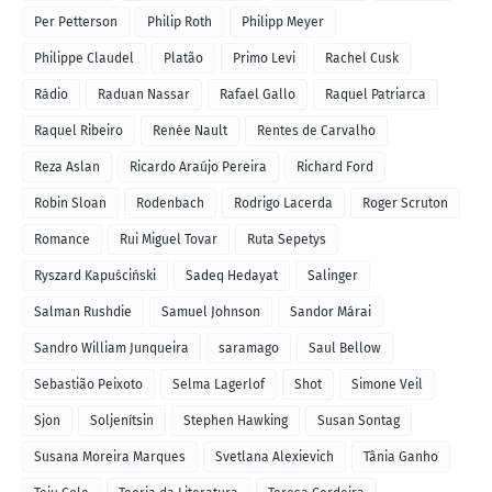
Per Petterson
Philip Roth
Philipp Meyer
Philippe Claudel
Platão
Primo Levi
Rachel Cusk
Rádio
Raduan Nassar
Rafael Gallo
Raquel Patriarca
Raquel Ribeiro
Renée Nault
Rentes de Carvalho
Reza Aslan
Ricardo Araújo Pereira
Richard Ford
Robin Sloan
Rodenbach
Rodrigo Lacerda
Roger Scruton
Romance
Rui Miguel Tovar
Ruta Sepetys
Ryszard Kapuściński
Sadeq Hedayat
Salinger
Salman Rushdie
Samuel Johnson
Sandor Márai
Sandro William Junqueira
saramago
Saul Bellow
Sebastião Peixoto
Selma Lagerlof
Shot
Simone Veil
Sjon
Soljenítsin
Stephen Hawking
Susan Sontag
Susana Moreira Marques
Svetlana Alexievich
Tânia Ganho