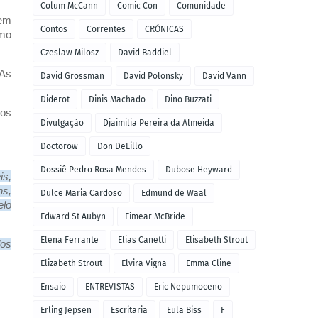
Colum McCann
Comic Con
Comunidade
 em
Contos
Correntes
CRÓNICAS
smo
Czeslaw Milosz
David Baddiel
 As
David Grossman
David Polonsky
David Vann
Diderot
Dinis Machado
Dino Buzzati
 os
Divulgação
Djaimilia Pereira da Almeida
Doctorow
Don DeLillo
Dossiê Pedro Rosa Mendes
Dubose Heyward
is,
ns,
Dulce Maria Cardoso
Edmund de Waal
elo
Edward St Aubyn
Eimear McBride
Elena Ferrante
Elias Canetti
Elisabeth Strout
dos
Elizabeth Strout
Elvira Vigna
Emma Cline
Ensaio
ENTREVISTAS
Eric Nepumoceno
Erling Jepsen
Escritaria
Eula Biss
F