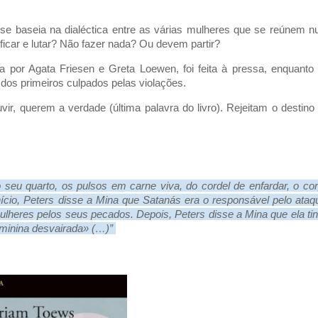
o se baseia na dialéctica entre as várias mulheres que se reúnem 
ficar e lutar? Não fazer nada? Ou devem partir?
 por Agata Friesen e Greta Loewen, foi feita à pressa, enquanto
dos primeiros culpados pelas violações.
r, querem a verdade (última palavra do livro). Rejeitam o destino
o seu quarto, os pulsos em carne viva, do cordel de enfardar, o co
io, Peters disse a Mina que Satanás era o responsável pelo ataq
ulheres pelos seus pecados. Depois, Peters disse a Mina que ela ti
eminina desvairada» (…)”