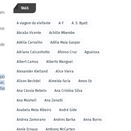
TAGS
num
A viagem do elefante
A-F
A. S. Byatt
 os
Abraão Vicente
Achille Mbembe
Adélia Carvalho
Adília Maia Gaspar
 de
Adriana Calcanhotto
Afonso Cruz
Agualusa
Albert Camus
Alberto Manguel
Alexander Kielland
Alice Vieira
rpo
Alison Bechdel
Almeida Faria
Amos Oz
ue,
nha
Ana Cássia Rebelo
Ana Cristina Silva
Ana Müshell
Ana Zanatti
Anabela Mota Ribeiro
André Gide
Andrea Zamorano
Andres Barba
Anna Burns
Annie Ernaux
Anthony McCarten