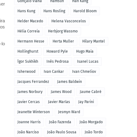
Gonçalo Viana
Hamsun
Han Kang
ser
Hans Kung
Hans Rosling
Harold Bloom
ira
Helder Macedo
Helena Vasconcelos
 os
Hélia Correia
Herbjorg Wassmo
Hermann Hesse
Herta Muller
Hilary Mantel
-lo
Hollinghurst
Howard Pyle
Hugo Maia
Ígor Sukhikh
Inês Pedrosa
Isanel Lucas
Isherwood
Ivan Cankar
Ivan Chmeliov
Jacques Ferrandez
James Baldwin
James Norbury
James Wood
Jaume Cabré
Javier Cercas
Javier Marías
Jay Parini
Jeanette Winterson
Jesmyn Ward
Joanne Harris
João Fazenda
João Morgado
João Narciso
João Paulo Sousa
João Tordo