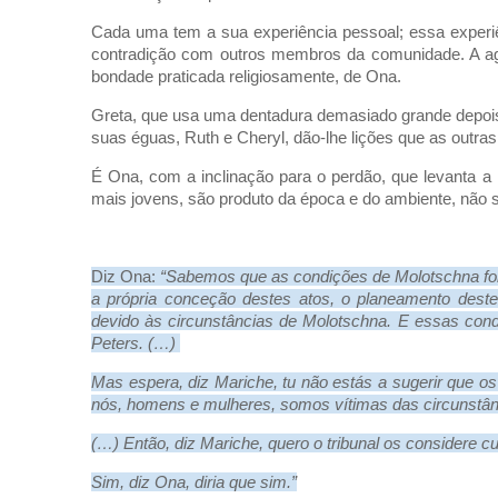
Cada uma tem a sua experiência pessoal; essa experi
contradição com outros membros da comunidade. A agr
bondade praticada religiosamente, de Ona.
Greta, que usa uma dentadura demasiado grande depois d
suas éguas, Ruth e Cheryl, dão-lhe lições que as out
É Ona, com a inclinação para o perdão, que levanta a
mais jovens, são produto da época e do ambiente, não
Diz Ona:
“Sabemos que as condições de Molotschna for
a própria conceção destes atos, o planeamento deste
devido às circunstâncias de Molotschna. E essas cond
Peters. (…)
Mas espera, diz Mariche, tu não estás a sugerir que 
nós, homens e mulheres, somos vítimas das circunstân
(…) Então, diz Mariche, quero o tribunal os considere c
Sim, diz Ona, diria que sim.”