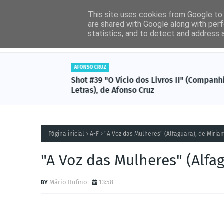
This site uses cookies from Google to d
are shared with Google along with perf
statistics, and to detect and address 
Entrevistas
Livros (
AFONSO CRUZ
tzal),
Shot #39 "O Vício dos Livros II" (Companhia da
Letras), de Afonso Cruz
Página inicial
A-F
"A Voz das Mulheres" (Alfaguara), de Miri
"A Voz das Mulheres" (Alfa
Mário Rufino
13:58