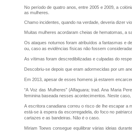
No período de quatro anos, entre 2005 e 2009, a colóni
as mulheres.
Chamo incidentes, quando na verdade, deveria dizer vi
Muitas mulheres acordaram cheias de hematomas, a san
Os ataques noturnos foram atribuídos a fantasmas e d
ou, caso as evidências físicas não fossem consideradas
As vítimas foram descredibilizadas e culpadas do respec
Descobriu-se depois que eram adormecidas por um anest
Em 2013, apesar de esses homens já estarem encarcer
“A Voz das Mulheres” (Alfaguara; trad. Ana Maria Per
feminina baseada nesses acontecimentos. Neste caso
A escritora canadiana correu o risco de lhe escapar a
está-se à espera da escorregadela, do foco no patriarca
cartazes e as bandeiras. Não é o caso.
Miriam Toews consegue equilibrar várias ideias duran