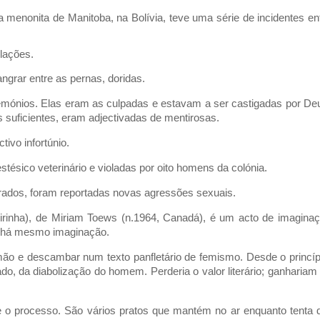
a menonita de Manitoba, na Bolívia, teve uma série de incidentes en
olações.
grar entre as pernas, doridas.
emónios. Elas eram as culpadas e estavam a ser castigadas por De
 suficientes, eram adjectivadas de mentirosas.
tivo infortúnio.
ésico veterinário e violadas por oito homens da colónia.
ados, foram reportadas novas agressões sexuais.
eirinha), de Miriam Toews (n.1964, Canadá), é um acto de imagina
, há mesmo imaginação.
 mão e descambar num texto panfletário de femismo. Desde o princíp
do, da diabolização do homem. Perderia o valor literário; ganhariam
te o processo. São vários pratos que mantém no ar enquanto tenta 