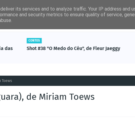
eliver its services and to analyze traffic. Your IP address and 
ormance and security metrics to ensure quality of service, gen
abuse.
por ordem alfabética)
Artigos Revista Ler
Não-Ficção
CONTOS
s
Shot #38 "O Medo do Céu", de Fleur Jaeggy
am Toews
guara), de Miriam Toews