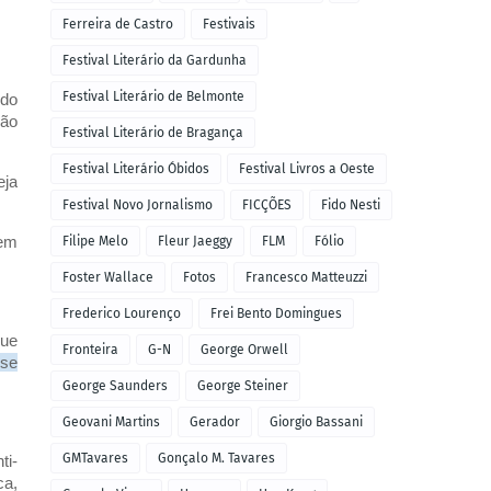
Ferreira de Castro
Festivais
Festival Literário da Gardunha
Festival Literário de Belmonte
 do
São
Festival Literário de Bragança
Festival Literário Óbidos
Festival Livros a Oeste
eja
Festival Novo Jornalismo
FICÇÕES
Fido Nesti
rem
Filipe Melo
Fleur Jaeggy
FLM
Fólio
Foster Wallace
Fotos
Francesco Matteuzzi
Frederico Lourenço
Frei Bento Domingues
que
Fronteira
G-N
George Orwell
sse
George Saunders
George Steiner
Geovani Martins
Gerador
Giorgio Bassani
GMTavares
Gonçalo M. Tavares
ti-
ca,