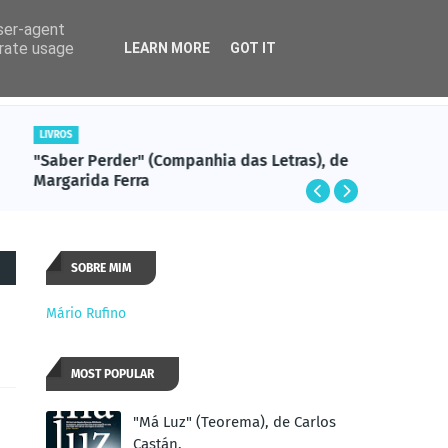
user-agent
erate usage
LEARN MORE
GOT IT
Rádio
Cadente
LIVROS
LIVROS
"Saber Perder" (Companhia das Letras), de
"Ponham-
Margarida Ferra
Desmur
SOBRE MIM
Mário Rufino
MOST POPULAR
"Má Luz" (Teorema), de Carlos
Castán.