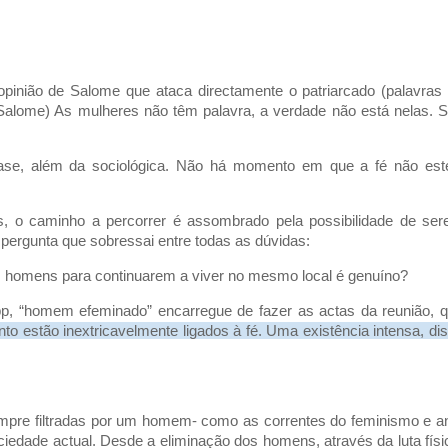
pinião de Salome que ataca directamente o patriarcado (palavras
Salome) As mulheres não têm palavra, a verdade não está nelas. 
ase, além da sociológica. Não há momento em que a fé não est
s, o caminho a percorrer é assombrado pela possibilidade de se
 pergunta que sobressai entre todas as dúvidas:
s homens para continuarem a viver no mesmo local é genuíno?
p, “homem efeminado” encarregue de fazer as actas da reunião, 
to estão inextricavelmente ligados à fé. Uma existência intensa, di
pre filtradas por um homem- como as correntes do feminismo e an
edade actual. Desde a eliminação dos homens, através da luta físi