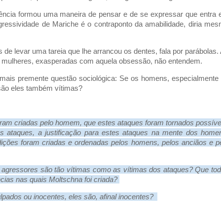
ência formou uma maneira de pensar e de se expressar que entra
essividade de Mariche é o contraponto da amabilidade, diria me
e levar uma tareia que lhe arrancou os dentes, fala por parábolas.
ras mulheres, exasperadas com aquela obsessão, não entendem.
 mais premente questão sociológica: Se os homens, especialmente
 são eles também vítimas?
am criadas pelo homem, que estes ataques foram tornados possíve
s ataques, a justificação para estes ataques na mente dos home
ições foram criadas e ordenadas pelos homens, pelos anciãos e p
os agressores são tão vítimas como as vítimas dos ataques? Que to
cias nas quais Moltschna foi criada?
ulpados ou inocentes, eles são, afinal inocentes?