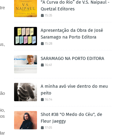
“A Curva do Rio” de V.S. Naipaul -
tre
Quetzal Editores
15:35
Apresentação da Obra de José
Saramago na Porto Editora
us,
15:28
SARAMAGO NA PORTO EDITORA
16:41
A minha avó vive dentro do meu
peito
ção
16:14
io,
Shot #38 "O Medo do Céu", de
 os
Fleur Jaeggy
17:05
dar