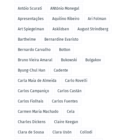
Antóio Scurati
ANtónio Monegal
Apresentações
Aquilino Ribeiro
Ari Folman
Art Spiegelman
Askildsen
August Strindberg
Barthelme
Bernardine Evaristo
Bernardo Carvalho
Botton
Bruno Vieira Amaral
Bukowski
Bulgakov
Byung-Chul Han
Cadente
Carla Maia de Almeida
Carlo Rovelli
Carlos Campaniço
Carlos Castán
Carlos Fiolhais
Carlos Fuentes
Carmen Maria Machado
Cela
Charles Dickens
Claire Keegan
Clara de Sousa
Clara Usón
Collodi