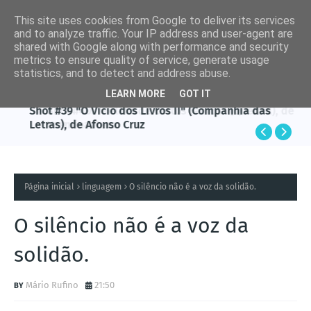
This site uses cookies from Google to deliver its services
and to analyze traffic. Your IP address and user-agent are
shared with Google along with performance and security
metrics to ensure quality of service, generate usage
statistics, and to detect and address abuse.
LEARN MORE
GOT IT
AFONSO CRUZ
Shot #39 "O Vício dos Livros II" (Companhia das
Letras), de Afonso Cruz
Página inicial
linguagem
O silêncio não é a voz da solidão.
O silêncio não é a voz da
solidão.
Mário Rufino
21:50