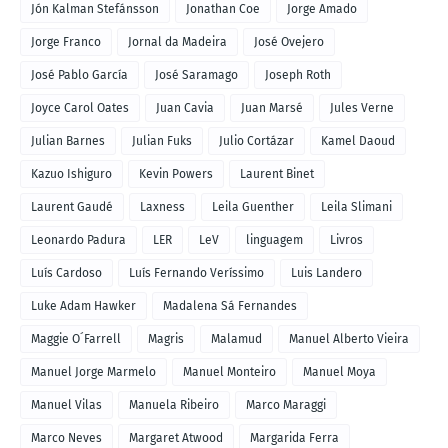
Jón Kalman Stefánsson
Jonathan Coe
Jorge Amado
Jorge Franco
Jornal da Madeira
José Ovejero
José Pablo García
José Saramago
Joseph Roth
Joyce Carol Oates
Juan Cavia
Juan Marsé
Jules Verne
Julian Barnes
Julian Fuks
Julio Cortázar
Kamel Daoud
Kazuo Ishiguro
Kevin Powers
Laurent Binet
Laurent Gaudé
Laxness
Leila Guenther
Leila Slimani
Leonardo Padura
LER
LeV
linguagem
Livros
Luís Cardoso
Luís Fernando Veríssimo
Luis Landero
Luke Adam Hawker
Madalena Sá Fernandes
Maggie O´Farrell
Magris
Malamud
Manuel Alberto Vieira
Manuel Jorge Marmelo
Manuel Monteiro
Manuel Moya
Manuel Vilas
Manuela Ribeiro
Marco Maraggi
Marco Neves
Margaret Atwood
Margarida Ferra