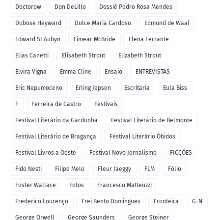
Doctorow
Don DeLillo
Dossiê Pedro Rosa Mendes
Dubose Heyward
Dulce Maria Cardoso
Edmund de Waal
Edward St Aubyn
Eimear McBride
Elena Ferrante
Elias Canetti
Elisabeth Strout
Elizabeth Strout
Elvira Vigna
Emma Cline
Ensaio
ENTREVISTAS
Eric Nepumoceno
Erling Jepsen
Escritaria
Eula Biss
F
Ferreira de Castro
Festivais
Festival Literário da Gardunha
Festival Literário de Belmonte
Festival Literário de Bragança
Festival Literário Óbidos
Festival Livros a Oeste
Festival Novo Jornalismo
FICÇÕES
Fido Nesti
Filipe Melo
Fleur Jaeggy
FLM
Fólio
Foster Wallace
Fotos
Francesco Matteuzzi
Frederico Lourenço
Frei Bento Domingues
Fronteira
G-N
George Orwell
George Saunders
George Steiner