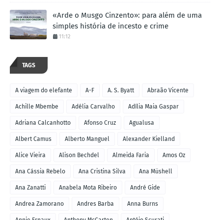
«Arde o Musgo Cinzento»: para além de uma
simples história de incesto e crime
11:12
TAGS
A viagem do elefante
A-F
A. S. Byatt
Abraão Vicente
Achille Mbembe
Adélia Carvalho
Adília Maia Gaspar
Adriana Calcanhotto
Afonso Cruz
Agualusa
Albert Camus
Alberto Manguel
Alexander Kielland
Alice Vieira
Alison Bechdel
Almeida Faria
Amos Oz
Ana Cássia Rebelo
Ana Cristina Silva
Ana Müshell
Ana Zanatti
Anabela Mota Ribeiro
André Gide
Andrea Zamorano
Andres Barba
Anna Burns
Annie Ernaux
Anthony McCarten
Antóio Scurati