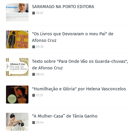
SARAMAGO NA PORTO EDITORA
16:41
"Os Livros que Devoraram o meu Pai" de
Afonso Cruz
09:35
Texto sobre "Para Onde Vão os Guarda-chuvas",
de Afonso Cruz
08:43
"Humilhação e Glória" por Helena Vasconcelos
15:21
“A Mulher-Casa” de Tânia Ganho
20:44