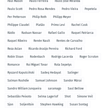
Paul Mason
Paulo Ferreira
Paulo José Miranda
Paulo Scott
Pedro Rosa Mendes
Pedro Vieira
Pepetela
Per Petterson
Philip Roth
Philipp Meyer
Philippe Claudel
Platão
Primo Levi
Rachel Cusk
Rádio
Raduan Nassar
Rafael Gallo
Raquel Patriarca
Raquel Ribeiro
Renée Nault
Rentes de Carvalho
Reza Aslan
Ricardo Araújo Pereira
Richard Ford
Robin Sloan
Rodenbach
Rodrigo Lacerda
Roger Scruton
Romance
Rui Miguel Tovar
Ruta Sepetys
Ryszard Kapuściński
Sadeq Hedayat
Salinger
Salman Rushdie
Samuel Johnson
Sandor Márai
Sandro William Junqueira
saramago
Saul Bellow
Sebastião Peixoto
Selma Lagerlof
Shot
Simone Veil
Sjon
Soljenítsin
Stephen Hawking
Susan Sontag