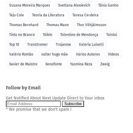
Susana Moreira Marques
Svetlana Alexievich
Tânia Ganho
Teju Cole
Teoria da Literatura
Teresa Cerdeira
Thomas Bernhard
Thomas Mann
Thor Vilhjálmsson
Tinto no Branco
Tóibín
Tolentino de Mendonça
Tolstoi
Top 10
Transtromer
Trojanow
Valeria Luiselli
Valério Romão
valter hugo mãe
Vários Autores
Vídeos
Xavier de Maistre
Xenofonte
Yasmina Reza
Zweig
Follow by Email
Get Notified About Next Update Direct to Your inbox
* We promise that we don't spam !