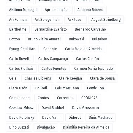
ANtónio Monegal
Apresentações
Aquilino Ribeiro
Ari Folman
Art Spiegelman
Askildsen
August Strindberg
Barthelme
Bernardine Evaristo
Bernardo Carvalho
Botton
Bruno Vieira Amaral
Bukowski
Bulgakov
Byung-Chul Han
Cadente
Carla Maia de Almeida
Carlo Rovelli
Carlos Campaniço
Carlos Castán
Carlos Fiolhais
Carlos Fuentes
Carmen Maria Machado
Cela
Charles Dickens
Claire Keegan
Clara de Sousa
Clara Usón
Collodi
Colum McCann
Comic Con
Comunidade
Contos
Correntes
CRÓNICAS
Czeslaw Milosz
David Baddiel
David Grossman
David Polonsky
David Vann
Diderot
Dinis Machado
Dino Buzzati
Divulgação
Djaimilia Pereira da Almeida