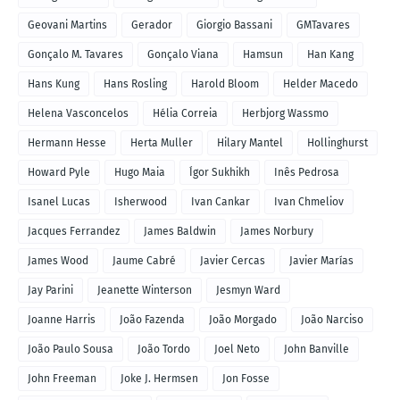
Geovani Martins
Gerador
Giorgio Bassani
GMTavares
Gonçalo M. Tavares
Gonçalo Viana
Hamsun
Han Kang
Hans Kung
Hans Rosling
Harold Bloom
Helder Macedo
Helena Vasconcelos
Hélia Correia
Herbjorg Wassmo
Hermann Hesse
Herta Muller
Hilary Mantel
Hollinghurst
Howard Pyle
Hugo Maia
Ígor Sukhikh
Inês Pedrosa
Isanel Lucas
Isherwood
Ivan Cankar
Ivan Chmeliov
Jacques Ferrandez
James Baldwin
James Norbury
James Wood
Jaume Cabré
Javier Cercas
Javier Marías
Jay Parini
Jeanette Winterson
Jesmyn Ward
Joanne Harris
João Fazenda
João Morgado
João Narciso
João Paulo Sousa
João Tordo
Joel Neto
John Banville
John Freeman
Joke J. Hermsen
Jon Fosse