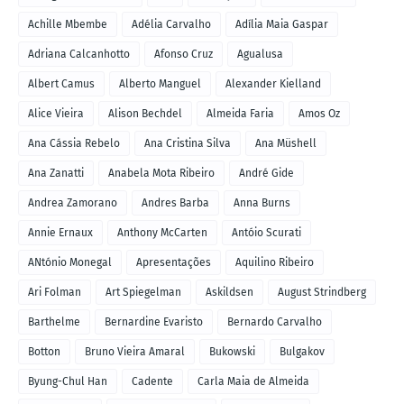
Achille Mbembe
Adélia Carvalho
Adília Maia Gaspar
Adriana Calcanhotto
Afonso Cruz
Agualusa
Albert Camus
Alberto Manguel
Alexander Kielland
Alice Vieira
Alison Bechdel
Almeida Faria
Amos Oz
Ana Cássia Rebelo
Ana Cristina Silva
Ana Müshell
Ana Zanatti
Anabela Mota Ribeiro
André Gide
Andrea Zamorano
Andres Barba
Anna Burns
Annie Ernaux
Anthony McCarten
Antóio Scurati
ANtónio Monegal
Apresentações
Aquilino Ribeiro
Ari Folman
Art Spiegelman
Askildsen
August Strindberg
Barthelme
Bernardine Evaristo
Bernardo Carvalho
Botton
Bruno Vieira Amaral
Bukowski
Bulgakov
Byung-Chul Han
Cadente
Carla Maia de Almeida