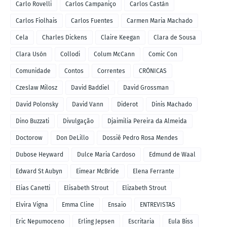
Carlo Rovelli
Carlos Campaniço
Carlos Castán
Carlos Fiolhais
Carlos Fuentes
Carmen Maria Machado
Cela
Charles Dickens
Claire Keegan
Clara de Sousa
Clara Usón
Collodi
Colum McCann
Comic Con
Comunidade
Contos
Correntes
CRÓNICAS
Czeslaw Milosz
David Baddiel
David Grossman
David Polonsky
David Vann
Diderot
Dinis Machado
Dino Buzzati
Divulgação
Djaimilia Pereira da Almeida
Doctorow
Don DeLillo
Dossiê Pedro Rosa Mendes
Dubose Heyward
Dulce Maria Cardoso
Edmund de Waal
Edward St Aubyn
Eimear McBride
Elena Ferrante
Elias Canetti
Elisabeth Strout
Elizabeth Strout
Elvira Vigna
Emma Cline
Ensaio
ENTREVISTAS
Eric Nepumoceno
Erling Jepsen
Escritaria
Eula Biss