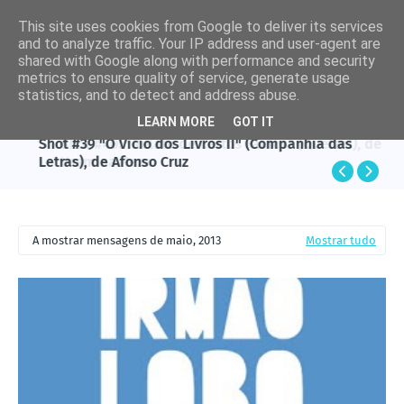
This site uses cookies from Google to deliver its services
and to analyze traffic. Your IP address and user-agent are
shared with Google along with performance and security
metrics to ensure quality of service, generate usage
statistics, and to detect and address abuse.
LEARN MORE
GOT IT
AFONSO CRUZ
Shot #39 "O Vício dos Livros II" (Companhia das
Letras), de Afonso Cruz
A mostrar mensagens de maio, 2013
Mostrar tudo