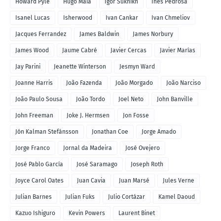
Howard Pyle
Hugo Maia
Ígor Sukhikh
Inês Pedrosa
Isanel Lucas
Isherwood
Ivan Cankar
Ivan Chmeliov
Jacques Ferrandez
James Baldwin
James Norbury
James Wood
Jaume Cabré
Javier Cercas
Javier Marías
Jay Parini
Jeanette Winterson
Jesmyn Ward
Joanne Harris
João Fazenda
João Morgado
João Narciso
João Paulo Sousa
João Tordo
Joel Neto
John Banville
John Freeman
Joke J. Hermsen
Jon Fosse
Jón Kalman Stefánsson
Jonathan Coe
Jorge Amado
Jorge Franco
Jornal da Madeira
José Ovejero
José Pablo García
José Saramago
Joseph Roth
Joyce Carol Oates
Juan Cavia
Juan Marsé
Jules Verne
Julian Barnes
Julian Fuks
Julio Cortázar
Kamel Daoud
Kazuo Ishiguro
Kevin Powers
Laurent Binet