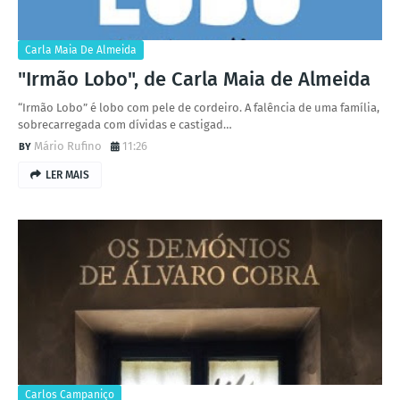
Carla Maia De Almeida
"Irmão Lobo", de Carla Maia de Almeida
“Irmão Lobo” é lobo com pele de cordeiro. A falência de uma família,
sobrecarregada com dívidas e castigad…
Mário Rufino
11:26
LER MAIS
Carlos Campaniço