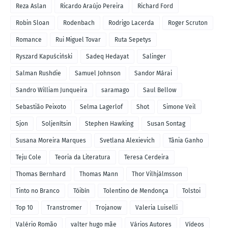
Reza Aslan
Ricardo Araújo Pereira
Richard Ford
Robin Sloan
Rodenbach
Rodrigo Lacerda
Roger Scruton
Romance
Rui Miguel Tovar
Ruta Sepetys
Ryszard Kapuściński
Sadeq Hedayat
Salinger
Salman Rushdie
Samuel Johnson
Sandor Márai
Sandro William Junqueira
saramago
Saul Bellow
Sebastião Peixoto
Selma Lagerlof
Shot
Simone Veil
Sjon
Soljenítsin
Stephen Hawking
Susan Sontag
Susana Moreira Marques
Svetlana Alexievich
Tânia Ganho
Teju Cole
Teoria da Literatura
Teresa Cerdeira
Thomas Bernhard
Thomas Mann
Thor Vilhjálmsson
Tinto no Branco
Tóibín
Tolentino de Mendonça
Tolstoi
Top 10
Transtromer
Trojanow
Valeria Luiselli
Valério Romão
valter hugo mãe
Vários Autores
Vídeos