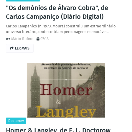
"Os demónios de Álvaro Cobra", de
Carlos Campaniço (Diário Digital)
Carlos Campaniço (n. 1973, Moura) construiu um extraordinário
universo literário, onde cintilam personagens memorávei…
Mário Rufino
07:18
LER MAIS
Doctorow
Homer & Langley, de E. L. Doctorow