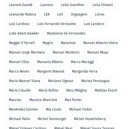
Laurent Gaudé
Laxness
Leila Guenther
Leila Slimani
Leonardo Padura
LER
LeV
linguagem
Livros
Luís Cardoso
Luís Fernando Veríssimo
Luis Landero
Luke Adam Hawker
Madalena Sá Fernandes
Maggie O´Farrell
Magris
Malamud
Manuel Alberto Vieira
Manuel Jorge Marmelo
Manuel Monteiro
Manuel Moya
Manuel Vilas
Manuela Ribeiro
Marco Maraggi
Marco Neves
Margaret Atwood
Margarida Ferra
Maria Manuel Viana
Mariano Sigman
Marina Perezagua
Mário Cláudio
Mário Rufino
Mary Midgley
Mathias Énard
Mauriac
Maurice Blanchot
Max Porter
Menéndez Salmón
Mia Couto
Michael Finkel
Michael Palin
Michel Desmurget
Michel Houellebecq
Miguel Esteves Cardoso
Miguel Real
Miguel Sousa Tavares