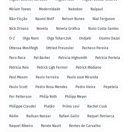
Miriam Toews
Modernidade
Nabokov
Naipaul
Não-Ficção
Naomi Wolf
Nelson Nunes
Nial Ferguson
Nick Drnaso
Novela
Novela Gráfica
Nuno Costa Santos
O-Z
Olga Ravn
Olga Tokarczuk
Ondjaki
Osamu Dazai
Ottessa Moshfegh
Ottried Preussler
Pacheco Pereira
Paco Roca
Pat Barker
Patricia Highsmith
Patrícia Portela
Patrícia Reis
Patrick Ligh Fermor
Patrick Modiano
Paul Mason
Paulo Ferreira
Paulo José Miranda
Paulo Scott
Pedro Rosa Mendes
Pedro Vieira
Pepetela
Per Petterson
Philip Roth
Philipp Meyer
Philippe Claudel
Platão
Primo Levi
Rachel Cusk
Rádio
Raduan Nassar
Rafael Gallo
Raquel Patriarca
Raquel Ribeiro
Renée Nault
Rentes de Carvalho