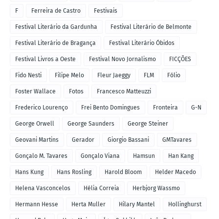
F
Ferreira de Castro
Festivais
Festival Literário da Gardunha
Festival Literário de Belmonte
Festival Literário de Bragança
Festival Literário Óbidos
Festival Livros a Oeste
Festival Novo Jornalismo
FICÇÕES
Fido Nesti
Filipe Melo
Fleur Jaeggy
FLM
Fólio
Foster Wallace
Fotos
Francesco Matteuzzi
Frederico Lourenço
Frei Bento Domingues
Fronteira
G-N
George Orwell
George Saunders
George Steiner
Geovani Martins
Gerador
Giorgio Bassani
GMTavares
Gonçalo M. Tavares
Gonçalo Viana
Hamsun
Han Kang
Hans Kung
Hans Rosling
Harold Bloom
Helder Macedo
Helena Vasconcelos
Hélia Correia
Herbjorg Wassmo
Hermann Hesse
Herta Muller
Hilary Mantel
Hollinghurst