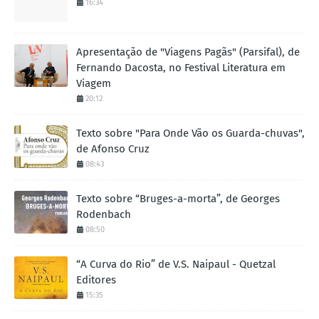
16:34
Apresentação de "Viagens Pagãs" (Parsifal), de
Fernando Dacosta, no Festival Literatura em
Viagem
20:12
Texto sobre "Para Onde Vão os Guarda-chuvas",
de Afonso Cruz
08:43
Texto sobre “Bruges-a-morta”, de Georges
Rodenbach
08:50
“A Curva do Rio” de V.S. Naipaul - Quetzal
Editores
15:35