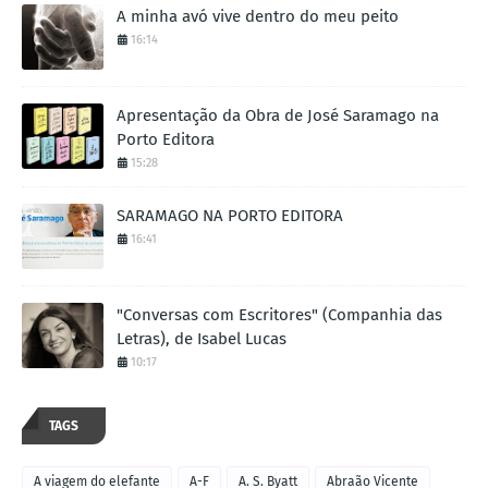
A minha avó vive dentro do meu peito
16:14
Apresentação da Obra de José Saramago na
Porto Editora
15:28
SARAMAGO NA PORTO EDITORA
16:41
"Conversas com Escritores" (Companhia das
Letras), de Isabel Lucas
10:17
TAGS
A viagem do elefante
A-F
A. S. Byatt
Abraão Vicente