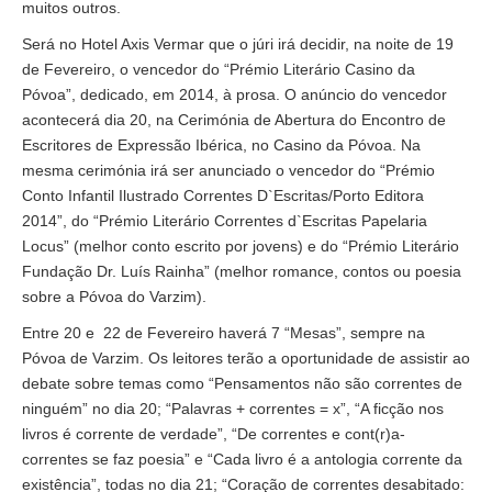
muitos outros.
Será no Hotel Axis Vermar que o júri irá decidir, na noite de 19
de Fevereiro, o vencedor do “Prémio Literário Casino da
Póvoa”, dedicado, em 2014, à prosa. O anúncio do vencedor
acontecerá dia 20, na Cerimónia de Abertura do Encontro de
Escritores de Expressão Ibérica, no Casino da Póvoa. Na
mesma cerimónia irá ser anunciado o vencedor do “Prémio
Conto Infantil Ilustrado Correntes D`Escritas/Porto Editora
2014”, do “Prémio Literário Correntes d`Escritas Papelaria
Locus” (melhor conto escrito por jovens) e do “Prémio Literário
Fundação Dr. Luís Rainha” (melhor romance, contos ou poesia
sobre a Póvoa do Varzim).
Entre 20 e 22 de Fevereiro haverá 7 “Mesas”, sempre na
Póvoa de Varzim. Os leitores terão a oportunidade de assistir ao
debate sobre temas como “Pensamentos não são correntes de
ninguém” no dia 20; “Palavras + correntes = x”, “A ficção nos
livros é corrente de verdade”, “De correntes e cont(r)a-
correntes se faz poesia” e “Cada livro é a antologia corrente da
existência”, todas no dia 21; “Coração de correntes desabitado: