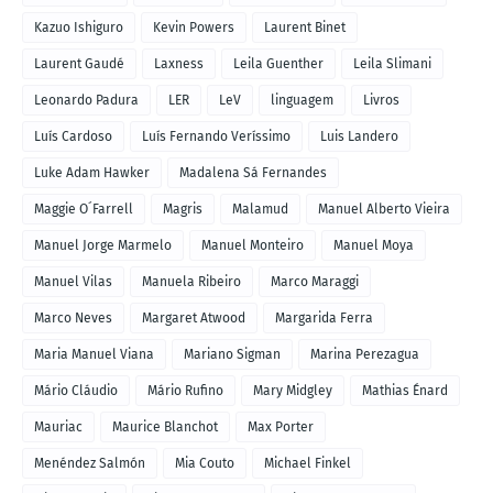
Kazuo Ishiguro
Kevin Powers
Laurent Binet
Laurent Gaudé
Laxness
Leila Guenther
Leila Slimani
Leonardo Padura
LER
LeV
linguagem
Livros
Luís Cardoso
Luís Fernando Veríssimo
Luis Landero
Luke Adam Hawker
Madalena Sá Fernandes
Maggie O´Farrell
Magris
Malamud
Manuel Alberto Vieira
Manuel Jorge Marmelo
Manuel Monteiro
Manuel Moya
Manuel Vilas
Manuela Ribeiro
Marco Maraggi
Marco Neves
Margaret Atwood
Margarida Ferra
Maria Manuel Viana
Mariano Sigman
Marina Perezagua
Mário Cláudio
Mário Rufino
Mary Midgley
Mathias Énard
Mauriac
Maurice Blanchot
Max Porter
Menéndez Salmón
Mia Couto
Michael Finkel