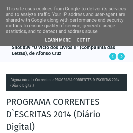
This site uses cookies from Google to deliver its services
and to analyze traffic. Your IP address and user-agent are
shared with Google along with performance and security
metrics to ensure quality of service, generate usage
statistics, and to detect and address abuse.
LEARN MORE
GOT IT
AFONSO CRUZ
Shot #39 "O Vício dos Livros II" (Companhia das
Letras), de Afonso Cruz
Página inicial
Correntes
PROGRAMA CORRENTES D`ESCRITAS 2014
(Diário Digital)
PROGRAMA CORRENTES
D`ESCRITAS 2014 (Diário
Digital)