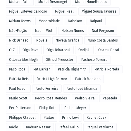
Michael Palin
Michel Desmurget
Michel Houellebecq
Miguel Esteves Cardoso
Miguel Real
Miguel Sousa Tavares
Miriam Toews
Modernidade
Nabokov
Naipaul
Não-Ficção
Naomi Wolf
Nelson Nunes
Nial Ferguson
Nick Drnaso
Novela
Novela Gráfica
Nuno Costa Santos
O-Z
Olga Ravn
Olga Tokarczuk
Ondjaki
Osamu Dazai
Ottessa Moshfegh
Ottried Preussler
Pacheco Pereira
Paco Roca
Pat Barker
Patricia Highsmith
Patrícia Portela
Patrícia Reis
Patrick Ligh Fermor
Patrick Modiano
Paul Mason
Paulo Ferreira
Paulo José Miranda
Paulo Scott
Pedro Rosa Mendes
Pedro Vieira
Pepetela
Per Petterson
Philip Roth
Philipp Meyer
Philippe Claudel
Platão
Primo Levi
Rachel Cusk
Rádio
Raduan Nassar
Rafael Gallo
Raquel Patriarca