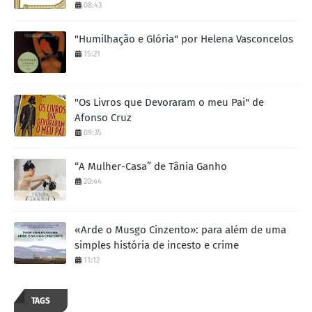
08:43
"Humilhação e Glória" por Helena Vasconcelos
15:21
"Os Livros que Devoraram o meu Pai" de
Afonso Cruz
09:35
“A Mulher-Casa” de Tânia Ganho
20:44
«Arde o Musgo Cinzento»: para além de uma
simples história de incesto e crime
11:12
TAGS