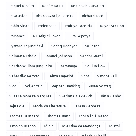
Raquel Ribeiro
Renée Nault
Rentes de Carvalho
Reza Aslan
Ricardo Araújo Pereira
Richard Ford
Robin Sloan
Rodenbach
Rodrigo Lacerda
Roger Scruton
Romance
Rui Miguel Tovar
Ruta Sepetys
Ryszard Kapuściński
Sadeq Hedayat
Salinger
Salman Rushdie
Samuel Johnson
Sandor Márai
Sandro William Junqueira
saramago
Saul Bellow
Sebastião Peixoto
Selma Lagerlof
Shot
Simone Veil
Sjon
Soljenítsin
Stephen Hawking
Susan Sontag
Susana Moreira Marques
Svetlana Alexievich
Tânia Ganho
Teju Cole
Teoria da Literatura
Teresa Cerdeira
Thomas Bernhard
Thomas Mann
Thor Vilhjálmsson
Tinto no Branco
Tóibín
Tolentino de Mendonça
Tolstoi