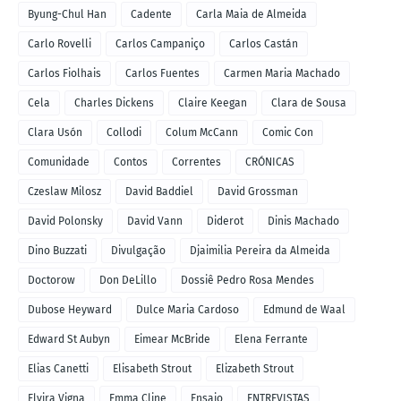
Byung-Chul Han
Cadente
Carla Maia de Almeida
Carlo Rovelli
Carlos Campaniço
Carlos Castán
Carlos Fiolhais
Carlos Fuentes
Carmen Maria Machado
Cela
Charles Dickens
Claire Keegan
Clara de Sousa
Clara Usón
Collodi
Colum McCann
Comic Con
Comunidade
Contos
Correntes
CRÓNICAS
Czeslaw Milosz
David Baddiel
David Grossman
David Polonsky
David Vann
Diderot
Dinis Machado
Dino Buzzati
Divulgação
Djaimilia Pereira da Almeida
Doctorow
Don DeLillo
Dossiê Pedro Rosa Mendes
Dubose Heyward
Dulce Maria Cardoso
Edmund de Waal
Edward St Aubyn
Eimear McBride
Elena Ferrante
Elias Canetti
Elisabeth Strout
Elizabeth Strout
Elvira Vigna
Emma Cline
Ensaio
ENTREVISTAS