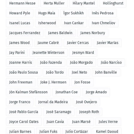
Hermann Hesse
Herta Muller
Hilary Mantel
Hollinghurst
Howard Pyle
Hugo Maia
Ígor Sukhikh
Inês Pedrosa
Isanel Lucas
Isherwood
Ivan Cankar
Ivan Chmeliov
Jacques Ferrandez
James Baldwin
James Norbury
James Wood
Jaume Cabré
Javier Cercas
Javier Marías
Jay Parini
Jeanette Winterson
Jesmyn Ward
Joanne Harris
João Fazenda
João Morgado
João Narciso
João Paulo Sousa
João Tordo
Joel Neto
John Banville
John Freeman
Joke J. Hermsen
Jon Fosse
Jón Kalman Stefánsson
Jonathan Coe
Jorge Amado
Jorge Franco
Jornal da Madeira
José Ovejero
José Pablo García
José Saramago
Joseph Roth
Joyce Carol Oates
Juan Cavia
Juan Marsé
Jules Verne
Julian Barnes
Julian Fuks
Julio Cortázar
Kamel Daoud