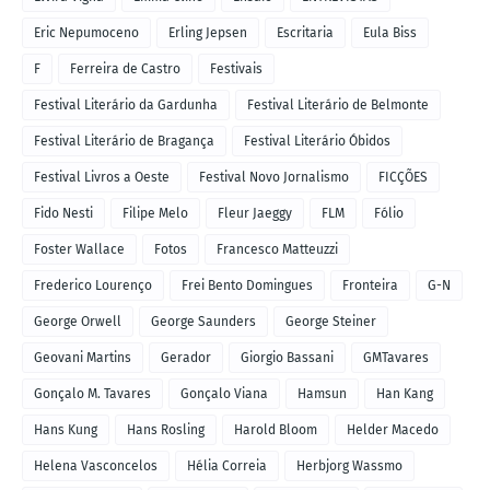
Eric Nepumoceno
Erling Jepsen
Escritaria
Eula Biss
F
Ferreira de Castro
Festivais
Festival Literário da Gardunha
Festival Literário de Belmonte
Festival Literário de Bragança
Festival Literário Óbidos
Festival Livros a Oeste
Festival Novo Jornalismo
FICÇÕES
Fido Nesti
Filipe Melo
Fleur Jaeggy
FLM
Fólio
Foster Wallace
Fotos
Francesco Matteuzzi
Frederico Lourenço
Frei Bento Domingues
Fronteira
G-N
George Orwell
George Saunders
George Steiner
Geovani Martins
Gerador
Giorgio Bassani
GMTavares
Gonçalo M. Tavares
Gonçalo Viana
Hamsun
Han Kang
Hans Kung
Hans Rosling
Harold Bloom
Helder Macedo
Helena Vasconcelos
Hélia Correia
Herbjorg Wassmo