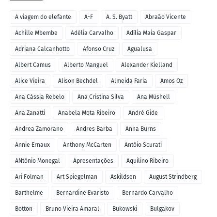
A viagem do elefante
A-F
A. S. Byatt
Abraão Vicente
Achille Mbembe
Adélia Carvalho
Adília Maia Gaspar
Adriana Calcanhotto
Afonso Cruz
Agualusa
Albert Camus
Alberto Manguel
Alexander Kielland
Alice Vieira
Alison Bechdel
Almeida Faria
Amos Oz
Ana Cássia Rebelo
Ana Cristina Silva
Ana Müshell
Ana Zanatti
Anabela Mota Ribeiro
André Gide
Andrea Zamorano
Andres Barba
Anna Burns
Annie Ernaux
Anthony McCarten
Antóio Scurati
ANtónio Monegal
Apresentações
Aquilino Ribeiro
Ari Folman
Art Spiegelman
Askildsen
August Strindberg
Barthelme
Bernardine Evaristo
Bernardo Carvalho
Botton
Bruno Vieira Amaral
Bukowski
Bulgakov