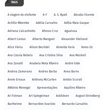
TAGS
A viagem do elefante
A-F
A. S. Byatt
Abraão Vicente
Achille Mbembe
Adélia Carvalho
Adília Maia Gaspar
Adriana Calcanhotto
Afonso Cruz
Agualusa
Albert Camus
Alberto Manguel
Alexander Kielland
Alice Vieira
Alison Bechdel
Almeida Faria
Amos Oz
Ana Cássia Rebelo
Ana Cristina Silva
Ana Müshell
Ana Zanatti
Anabela Mota Ribeiro
André Gide
Andrea Zamorano
Andres Barba
Anna Burns
Annie Ernaux
Anthony McCarten
Antóio Scurati
ANtónio Monegal
Apresentações
Aquilino Ribeiro
Ari Folman
Art Spiegelman
Askildsen
August Strindberg
Barthelme
Bernardine Evaristo
Bernardo Carvalho