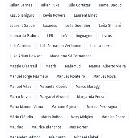
Julian Barnes
Julian Fuks
Julio Cortázar
Kamel Daoud
Kazuo Ishiguro
Kevin Powers
Laurent Binet
Laurent Gaudé
Laxness
Leila Guenther
Leila Slimani
Leonardo Padura
LER
LeV
linguagem
Livros
Luís Cardoso
Luís Fernando Veríssimo
Luis Landero
Luke Adam Hawker
Madalena Sá Fernandes
Maggie O´Farrell
Magris
Malamud
Manuel Alberto Vieira
Manuel Jorge Marmelo
Manuel Monteiro
Manuel Moya
Manuel Vilas
Manuela Ribeiro
Marco Maraggi
Marco Neves
Margaret Atwood
Margarida Ferra
Maria Manuel Viana
Mariano Sigman
Marina Perezagua
Mário Cláudio
Mário Rufino
Mary Midgley
Mathias Énard
Mauriac
Maurice Blanchot
Max Porter
Menéndez Salmón
Mia Couto
Michael Finkel