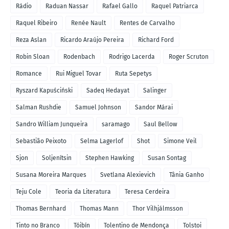
Rádio
Raduan Nassar
Rafael Gallo
Raquel Patriarca
Raquel Ribeiro
Renée Nault
Rentes de Carvalho
Reza Aslan
Ricardo Araújo Pereira
Richard Ford
Robin Sloan
Rodenbach
Rodrigo Lacerda
Roger Scruton
Romance
Rui Miguel Tovar
Ruta Sepetys
Ryszard Kapuściński
Sadeq Hedayat
Salinger
Salman Rushdie
Samuel Johnson
Sandor Márai
Sandro William Junqueira
saramago
Saul Bellow
Sebastião Peixoto
Selma Lagerlof
Shot
Simone Veil
Sjon
Soljenítsin
Stephen Hawking
Susan Sontag
Susana Moreira Marques
Svetlana Alexievich
Tânia Ganho
Teju Cole
Teoria da Literatura
Teresa Cerdeira
Thomas Bernhard
Thomas Mann
Thor Vilhjálmsson
Tinto no Branco
Tóibín
Tolentino de Mendonça
Tolstoi