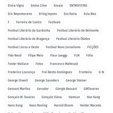
Elvira Vigna
Emma Cline
Ensaio
ENTREVISTAS
Eric Nepumoceno
Erling Jepsen
Escritaria
Eula Biss
F
Ferreira de Castro
Festivais
Festival Literário da Gardunha
Festival Literário de Belmonte
Festival Literário de Bragança
Festival Literário Óbidos
Festival Livros a Oeste
Festival Novo Jornalismo
FICÇÕES
Fido Nesti
Filipe Melo
Fleur Jaeggy
FLM
Fólio
Foster Wallace
Fotos
Francesco Matteuzzi
Frederico Lourenço
Frei Bento Domingues
Fronteira
G-N
George Orwell
George Saunders
George Steiner
Geovani Martins
Gerador
Giorgio Bassani
GMTavares
Gonçalo M. Tavares
Gonçalo Viana
Hamsun
Han Kang
Hans Kung
Hans Rosling
Harold Bloom
Helder Macedo