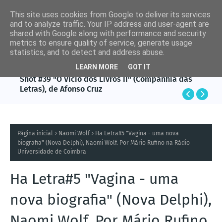
This site uses cookies from Google to deliver its services
and to analyze traffic. Your IP address and user-agent are
shared with Google along with performance and security
metrics to ensure quality of service, generate usage
statistics, and to detect and address abuse.
LEARN MORE
GOT IT
AFONSO CRUZ
Shot #39 "O Vício dos Livros II" (Companhia das
Letras), de Afonso Cruz
Página inicial
Naomi Wolf
Ha Letra#5 "Vagina - uma nova
biografia" (Nova Delphi), Naomi Wolf. Por Mário Rufino na Rádio
Universidade de Coimbra
Ha Letra#5 "Vagina - uma
nova biografia" (Nova Delphi),
Naomi Wolf. Por Mário Rufino