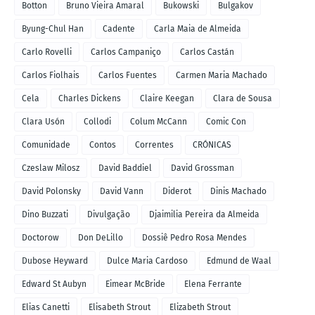
Botton
Bruno Vieira Amaral
Bukowski
Bulgakov
Byung-Chul Han
Cadente
Carla Maia de Almeida
Carlo Rovelli
Carlos Campaniço
Carlos Castán
Carlos Fiolhais
Carlos Fuentes
Carmen Maria Machado
Cela
Charles Dickens
Claire Keegan
Clara de Sousa
Clara Usón
Collodi
Colum McCann
Comic Con
Comunidade
Contos
Correntes
CRÓNICAS
Czeslaw Milosz
David Baddiel
David Grossman
David Polonsky
David Vann
Diderot
Dinis Machado
Dino Buzzati
Divulgação
Djaimilia Pereira da Almeida
Doctorow
Don DeLillo
Dossiê Pedro Rosa Mendes
Dubose Heyward
Dulce Maria Cardoso
Edmund de Waal
Edward St Aubyn
Eimear McBride
Elena Ferrante
Elias Canetti
Elisabeth Strout
Elizabeth Strout