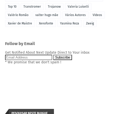
Top 10
Transtromer
Trojanow
Valeria Luiselli
Valério Romão
valter hugo mãe
Vários Autores
Vídeos
Xavier de Maistre
Xenofonte
Yasmina Reza
Zweig
Follow by Email
Get Notified About Next Update Direct to Your inbox
* We promise that we don't spam !
PESQUISAR NESTE BLOGUE