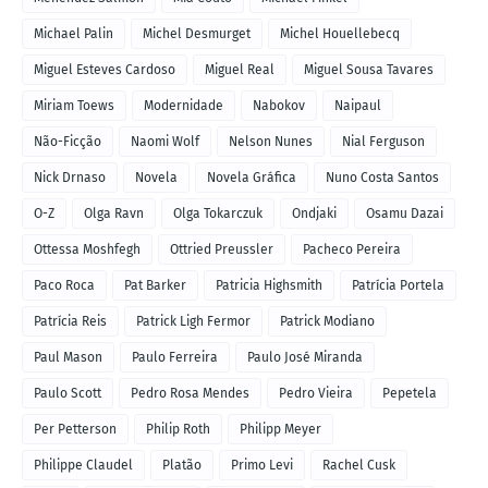
Michael Palin
Michel Desmurget
Michel Houellebecq
Miguel Esteves Cardoso
Miguel Real
Miguel Sousa Tavares
Miriam Toews
Modernidade
Nabokov
Naipaul
Não-Ficção
Naomi Wolf
Nelson Nunes
Nial Ferguson
Nick Drnaso
Novela
Novela Gráfica
Nuno Costa Santos
O-Z
Olga Ravn
Olga Tokarczuk
Ondjaki
Osamu Dazai
Ottessa Moshfegh
Ottried Preussler
Pacheco Pereira
Paco Roca
Pat Barker
Patricia Highsmith
Patrícia Portela
Patrícia Reis
Patrick Ligh Fermor
Patrick Modiano
Paul Mason
Paulo Ferreira
Paulo José Miranda
Paulo Scott
Pedro Rosa Mendes
Pedro Vieira
Pepetela
Per Petterson
Philip Roth
Philipp Meyer
Philippe Claudel
Platão
Primo Levi
Rachel Cusk