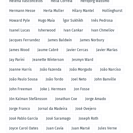
Helena Vasconcelos
Hélia Correia
Herbjorg Wassmo
Hermann Hesse
Herta Muller
Hilary Mantel
Hollinghurst
Howard Pyle
Hugo Maia
Ígor Sukhikh
Inês Pedrosa
Isanel Lucas
Isherwood
Ivan Cankar
Ivan Chmeliov
Jacques Ferrandez
James Baldwin
James Norbury
James Wood
Jaume Cabré
Javier Cercas
Javier Marías
Jay Parini
Jeanette Winterson
Jesmyn Ward
Joanne Harris
João Fazenda
João Morgado
João Narciso
João Paulo Sousa
João Tordo
Joel Neto
John Banville
John Freeman
Joke J. Hermsen
Jon Fosse
Jón Kalman Stefánsson
Jonathan Coe
Jorge Amado
Jorge Franco
Jornal da Madeira
José Ovejero
José Pablo García
José Saramago
Joseph Roth
Joyce Carol Oates
Juan Cavia
Juan Marsé
Jules Verne