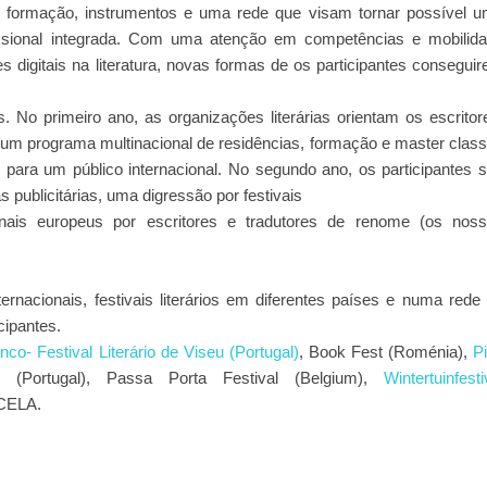
m formação,
instrumentos e uma rede que visam tornar possível 
fissional integrada. Com uma
atenção em competências e mobilid
s digitais na literatura, novas formas de os
participantes consegui
s. No primeiro ano,
as organizações literárias orientam os escritor
s um programa multinacional de residências,
formação e master clas
 para um público internacional.
No segundo ano, os participantes 
 publicitárias, uma digressão por festivais
onais europeus por
escritores e tradutores de renome (os nos
rnacionais, festivais literários em diferentes países e numa rede
cipantes.
nco- Festival Literário de Viseu (Portugal)
, Book Fest (Roménia),
P
 (Portugal), Passa Porta Festival (Belgium),
Wintertuinfesti
 CELA.