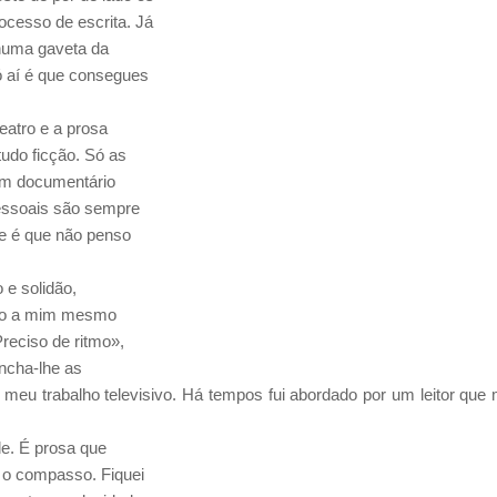
ocesso de escrita. Já
 numa gaveta da
Só aí é que consegues
eatro e a prosa
udo ficção. Só as
 um documentário
pessoais são sempre
de é que não penso
 e solidão,
igo a mim mesmo
reciso de ritmo»,
 incha-lhe as
eu trabalho televisivo. Há tempos fui abordado por um leitor que
le. É prosa que
r o compasso. Fiquei