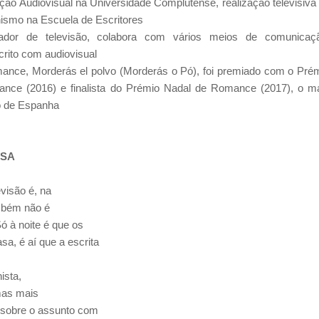
ão Audiovisual na Universidade Complutense, realização televisiva
ismo na Escuela de Escritores
zador de televisão, colabora com vários meios de comunicaç
rito com audiovisual
mance, Morderás el polvo (Morderás o Pó), foi premiado com o Pré
ance (2016) e finalista do Prémio Nadal de Romance (2017), o m
io de Espanha
OSA
visão é, na
mbém não é
Só à noite é que os
, é aí que a escrita
ista,
mas mais
 sobre o assunto com