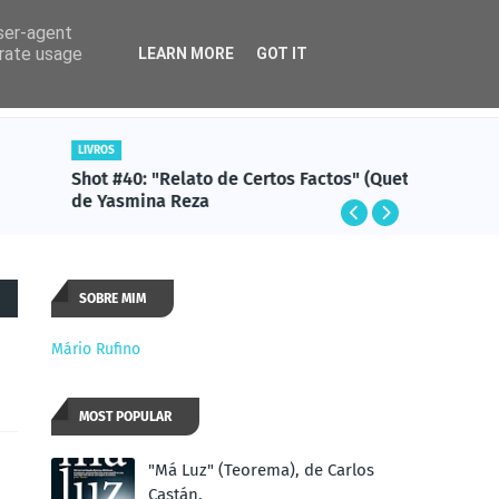
user-agent
erate usage
LEARN MORE
GOT IT
Rádio
Cadente
LIVROS
AFONSO CR
hot #40: "Relato de Certos Factos" (Quetzal),
Shot #39
de Yasmina Reza
Letras),
SOBRE MIM
Mário Rufino
MOST POPULAR
"Má Luz" (Teorema), de Carlos
Castán.