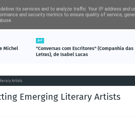
eliver its services and to analyze traffic. Your IP address and 
ormance and security metrics to ensure quality of service, gen
abuse.
por ordem alfabética)
Artigos Revista Ler
Não-Ficção
A-F
"Conversas com Escritores" (Companhia das
S
Letras), de Isabel Lucas
terary Artists
ing Emerging Literary Artists