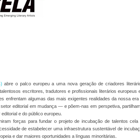
)
abre o palco
europeu a uma nova geração de criadores literári
talentosos escritores, tradutores e
profissionais literários europeus
antes enfrentam algumas das mais exigentes realidades
da nossa er
 setor
editorial em mudança — e põem-nas em perspetiva, partilha
editorial e do público
europeu.
uniram forças para fundar
o projeto de incubação de talentos cel
cessidade de estabelecer uma infraestrutura
sustentável de incuba
uropeia e dar maiores oportunidades a línguas minoritárias.