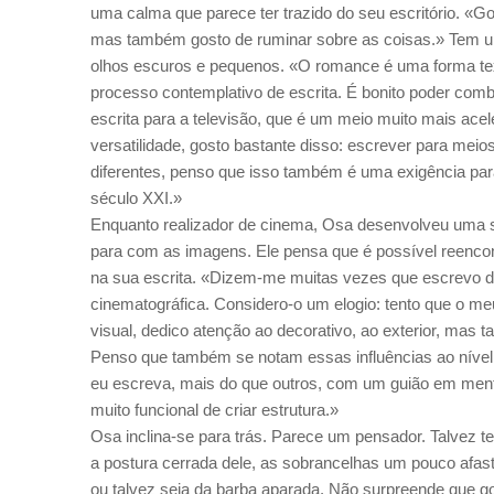
uma calma que parece ter trazido do seu escritório. «Go
mas também gosto de ruminar sobre as coisas.» Tem 
olhos escuros e pequenos. «O romance é uma forma tex
processo contemplativo de escrita. É bonito poder comb
escrita para a televisão, que é um meio muito mais ace
versatilidade, gosto bastante disso: escrever para mei
diferentes, penso que isso também é uma exigência par
século XXI.»
Enquanto realizador de cinema, Osa desenvolveu uma s
para com as imagens. Ele pensa que é possível reencont
na sua escrita. «Dizem-me muitas vezes que escrevo 
cinematográfica. Considero-o um elogio: tento que o meu
visual, dedico atenção ao decorativo, ao exterior, mas
Penso que também se notam essas influências ao nível 
eu escreva, mais do que outros, com um guião em men
muito funcional de criar estrutura.»
Osa inclina-se para trás. Parece um pensador. Talvez t
a postura cerrada dele, as sobrancelhas um pouco afas
ou talvez seja da barba aparada. Não surpreende que go