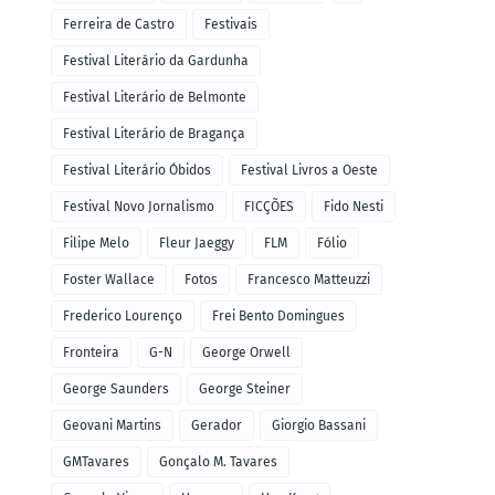
Ferreira de Castro
Festivais
Festival Literário da Gardunha
Festival Literário de Belmonte
Festival Literário de Bragança
Festival Literário Óbidos
Festival Livros a Oeste
Festival Novo Jornalismo
FICÇÕES
Fido Nesti
Filipe Melo
Fleur Jaeggy
FLM
Fólio
Foster Wallace
Fotos
Francesco Matteuzzi
Frederico Lourenço
Frei Bento Domingues
Fronteira
G-N
George Orwell
George Saunders
George Steiner
Geovani Martins
Gerador
Giorgio Bassani
GMTavares
Gonçalo M. Tavares