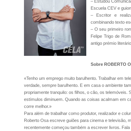
– Estudou Comunicaç
Escuela CEV e guion
– Escritor e reali
combinando texto esc
– O seu primeiro ro
Felipe Trigo de Rom
antigo prémio literár
Sobre ROBERTO 
«Tenho um emprego muito barulhento. Trabalhar em tele
verdade, sempre barulhento. E em casa o ambiente ta
propriamente tranquilo: os filhos, o cão, os telemóveis. 
estímulos diminuem. Quando as coisas acalmam em casa
corre melhor.»
Para além de trabalhar como produtor, realizador e colun
Roberto Osa escreve guiões para cinema e televisão, 
recentemente começou também a escrever livros. Fala