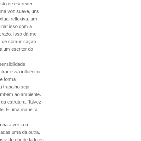
sto de escrever,
uma voz suave, uns
tual reflexiva, um
inar isso com a
lerado. Isso dá-me
os de comunicação
a um escritor do
ensibilidade
rar essa influência
de forma
 trabalho seja
 também ao ambiente.
da estrutura. Talvez
te. É uma maneira
enha a ver com
tadas uma da outra,
ste de pôr de lado os