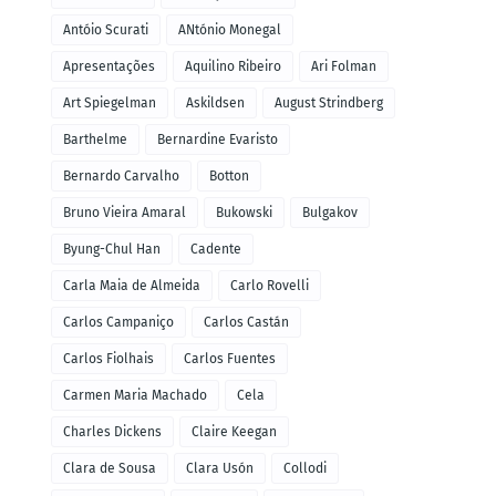
Antóio Scurati
ANtónio Monegal
Apresentações
Aquilino Ribeiro
Ari Folman
Art Spiegelman
Askildsen
August Strindberg
Barthelme
Bernardine Evaristo
Bernardo Carvalho
Botton
Bruno Vieira Amaral
Bukowski
Bulgakov
Byung-Chul Han
Cadente
Carla Maia de Almeida
Carlo Rovelli
Carlos Campaniço
Carlos Castán
Carlos Fiolhais
Carlos Fuentes
Carmen Maria Machado
Cela
Charles Dickens
Claire Keegan
Clara de Sousa
Clara Usón
Collodi