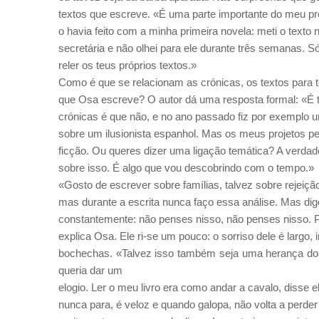
textos que escreve. «É uma parte importante do meu pr
o havia feito com a minha primeira novela: meti o texto
secretária e não olhei para ele durante três semanas. 
reler os teus próprios textos.»
Como é que se relacionam as crónicas, os textos para t
que Osa escreve? O autor dá uma resposta formal: «É t
crónicas é que não, e no ano passado fiz por exemplo
sobre um ilusionista espanhol. Mas os meus projetos 
ficção. Ou queres dizer uma ligação temática? A verda
sobre isso. É algo que vou descobrindo com o tempo.»
«Gosto de escrever sobre famílias, talvez sobre rejeição
mas durante a escrita nunca faço essa análise. Mas d
constantemente: não penses nisso, não penses nisso. P
explica Osa. Ele ri-se um pouco: o sorriso dele é largo,
bochechas. «Talvez isso também seja uma herança do m
queria dar um
elogio. Ler o meu livro era como andar a cavalo, disse e
nunca para, é veloz e quando galopa, não volta a perde