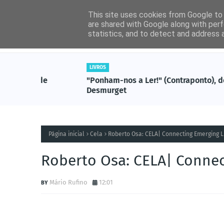
This site uses cookies from Google to d
are shared with Google along with perf
statistics, and to detect and address 
Entrevistas
Livros (
LIVROS
, de
"Ponham-nos a Ler!" (Contraponto), de Michel
Desmurget
Página inicial
Cela
Roberto Osa: CELA| Connecting Emerging Li
Roberto Osa: CELA| Connect
Mário Rufino
12:01