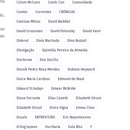
 na
Colum McCann
Comic Con
Comunidade
Contos
Correntes
CRÓNICAS
ão,
Czeslaw Milosz
David Baddiel
mio
David Grossman
David Polonsky
David Vann
ais
Diderot
Dinis Machado
Dino Buzzati
Divulgação
Djaimilia Pereira da Almeida
Doctorow
Don DeLillo
Dossiê Pedro Rosa Mendes
Dubose Heyward
Dulce Maria Cardoso
Edmund de Waal
Edward St Aubyn
Eimear McBride
Elena Ferrante
Elias Canetti
Elisabeth Strout
Elizabeth Strout
Elvira Vigna
Emma Cline
Ensaio
ENTREVISTAS
Eric Nepumoceno
Erling Jepsen
Escritaria
Eula Biss
F