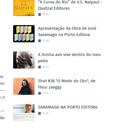
“A Curva do Rio” de V.S. Naipaul -
Quetzal Editores
15:35
Apresentação da Obra de José
Saramago na Porto Editora
15:28
A minha avó vive dentro do meu
peito
16:14
os.
Shot #38 "O Medo do Céu", de
 em
Fleur Jaeggy
a —
17:05
m o
SARAMAGO NA PORTO EDITORA
a —
16:41
ção