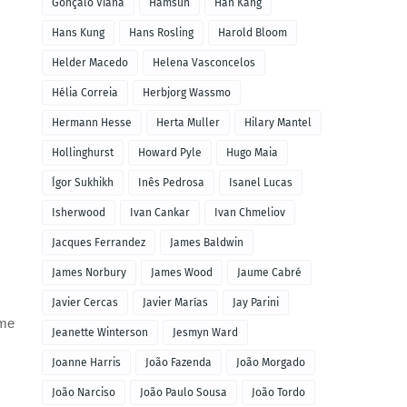
Gonçalo Viana
Hamsun
Han Kang
Hans Kung
Hans Rosling
Harold Bloom
Helder Macedo
Helena Vasconcelos
Hélia Correia
Herbjorg Wassmo
Hermann Hesse
Herta Muller
Hilary Mantel
Hollinghurst
Howard Pyle
Hugo Maia
Ígor Sukhikh
Inês Pedrosa
Isanel Lucas
Isherwood
Ivan Cankar
Ivan Chmeliov
Jacques Ferrandez
James Baldwin
James Norbury
James Wood
Jaume Cabré
Javier Cercas
Javier Marías
Jay Parini
 me
Jeanette Winterson
Jesmyn Ward
Joanne Harris
João Fazenda
João Morgado
João Narciso
João Paulo Sousa
João Tordo