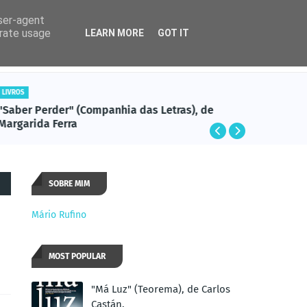
user-agent
erate usage
LEARN MORE
GOT IT
Rádio
Cadente
LIVROS
LIVROS
"Saber Perder" (Companhia das Letras), de
"Ponham-
Margarida Ferra
Desmur
SOBRE MIM
Mário Rufino
MOST POPULAR
"Má Luz" (Teorema), de Carlos
Castán.