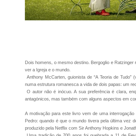
Dois homens, o mesmo destino. Bergoglio e Ratzinger 
ver a Igreja e o mundo.
Anthony McCarten, guionista de “A Teoria de Tudo” (
numa estrutura romanesca a vida de dois papas: um rece
O autor não é inócuo. A sua preferência é clara, e
antagónicos, mas também com alguns aspectos em c
A motivação para este livro vem de uma interrogação 
Pedro: quando é que o mundo tivera pela última vez dois
produzido pela Netflix com Sir Anthony Hopkins e Jonat
Uma tradição de 700 anos foi quebrada a 11 de Feve