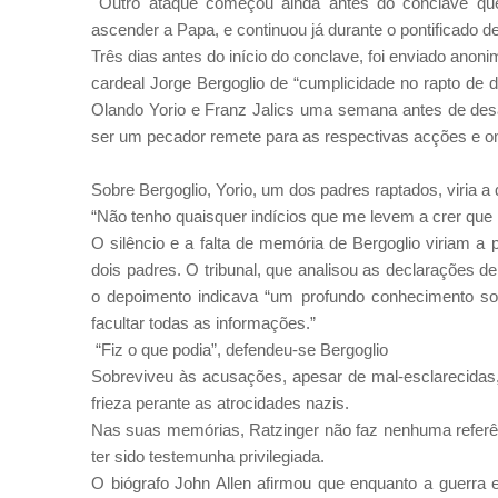
Outro ataque começou ainda antes do conclave que 
ascender a Papa, e continuou já durante o pontificado d
Três dias antes do início do conclave, foi enviado ano
cardeal Jorge Bergoglio de “cumplicidade no rapto de 
Olando Yorio e Franz Jalics uma semana antes de des
ser um pecador remete para as respectivas acções e om
Sobre Bergoglio, Yorio, um dos padres raptados, viria a 
“Não tenho quaisquer indícios que me levem a crer que Be
O silêncio e a falta de memória de Bergoglio viriam a
dois padres. O tribunal, que analisou as declarações de
o depoimento indicava “um profundo conhecimento s
facultar todas as informações.”
“Fiz o que podia”, defendeu-se Bergoglio
Sobreviveu às acusações, apesar de mal-esclarecidas,
frieza perante as atrocidades nazis.
Nas suas memórias, Ratzinger não faz nenhuma referênc
ter sido testemunha privilegiada.
O biógrafo John Allen afirmou que enquanto a guerra e