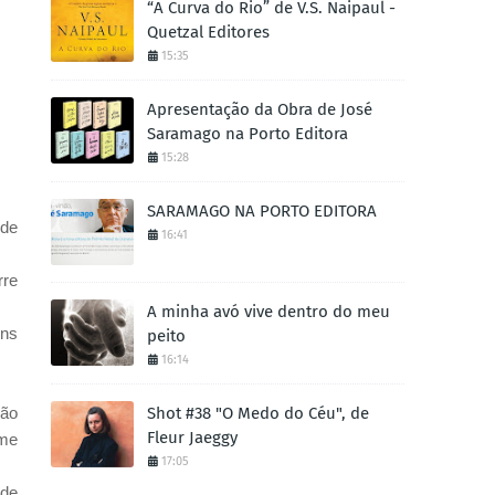
“A Curva do Rio” de V.S. Naipaul -
Quetzal Editores
15:35
Apresentação da Obra de José
Saramago na Porto Editora
15:28
SARAMAGO NA PORTO EDITORA
 de
16:41
rre
A minha avó vive dentro do meu
ens
peito
16:14
São
Shot #38 "O Medo do Céu", de
Fleur Jaeggy
lme
17:05
ade