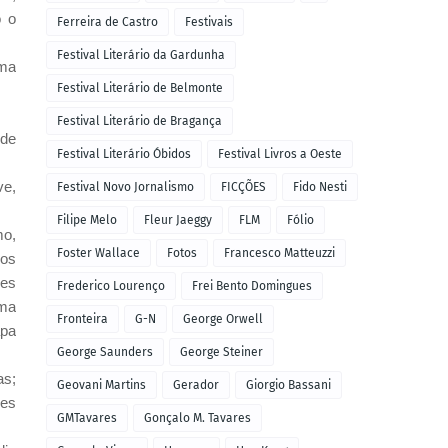
o o
Ferreira de Castro
Festivais
Festival Literário da Gardunha
uma
Festival Literário de Belmonte
Festival Literário de Bragança
 de
Festival Literário Óbidos
Festival Livros a Oeste
ve,
Festival Novo Jornalismo
FICÇÕES
Fido Nesti
Filipe Melo
Fleur Jaeggy
FLM
Fólio
mo,
Foster Wallace
Fotos
Francesco Matteuzzi
dos
ões
Frederico Lourenço
Frei Bento Domingues
uma
Fronteira
G-N
George Orwell
apa
George Saunders
George Steiner
as;
Geovani Martins
Gerador
Giorgio Bassani
ões
GMTavares
Gonçalo M. Tavares