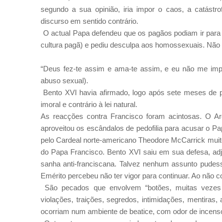
segundo a sua opinião, iria impor o caos, a catástrof
discurso em sentido contrário.
O actual Papa defendeu que os pagãos podiam ir para 
cultura pagã) e pediu desculpa aos homossexuais. Não é
“Deus fez-te assim e ama-te assim, e eu não me impo
abuso sexual).
Bento XVI havia afirmado, logo após sete meses de p
imoral e contrário à lei natural.
As reacções contra Francisco foram acintosas. O Ar
aproveitou os escândalos de pedofilia para acusar o 
pelo Cardeal norte-americano Theodore McCarrick muito
do Papa Francisco. Bento XVI saiu em sua defesa, ad
sanha anti-franciscana. Talvez nenhum assunto pudess
Emérito percebeu não ter vigor para continuar. Ao não c
São pecados que envolvem “botões, muitas vezes bo
violações, traições, segredos, intimidações, mentiras
ocorriam num ambiente de beatice, com odor de incenso