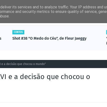
eliver its services and to analyze traffic. Your IP address and 
ormance and security metrics to ensure quality of service, gen
abuse.
por ordem alfabética)
Artigos Revista Ler
Não-Ficção
CONTOS
s
Shot #38 "O Medo do Céu", de Fleur Jaeggy
VI e a decisão que chocou o mundo"
XVI e a decisão que chocou o