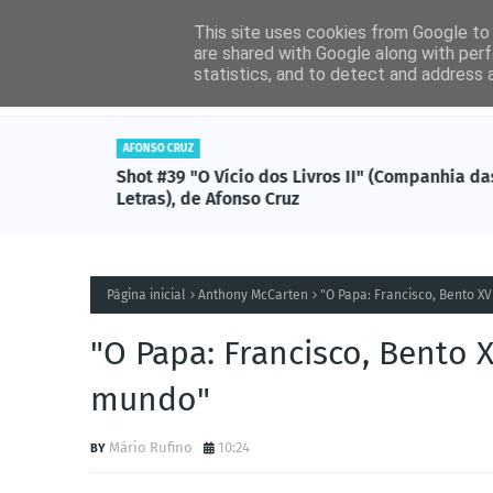
This site uses cookies from Google to d
are shared with Google along with perf
statistics, and to detect and address 
Entrevistas
Livros (
AFONSO CRUZ
tzal),
Shot #39 "O Vício dos Livros II" (Companhia da
Letras), de Afonso Cruz
Página inicial
Anthony McCarten
"O Papa: Francisco, Bento X
"O Papa: Francisco, Bento 
mundo"
Mário Rufino
10:24