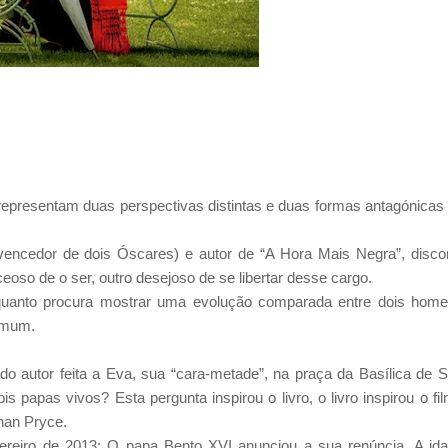
representam duas perspectivas distintas e duas formas antagónicas
vencedor de dois Óscares) e autor de “A Hora Mais Negra”, disco
oso de o ser, outro desejoso de se libertar desse cargo.
nquanto procura mostrar uma evolução comparada entre dois hom
omum.
do autor feita a Eva, sua “cara-metade”, na praça da Basílica de 
 papas vivos? Esta pergunta inspirou o livro, o livro inspirou o fi
han Pryce.
reiro de 2013: O papa Bento XVI anunciou a sua renúncia. A id