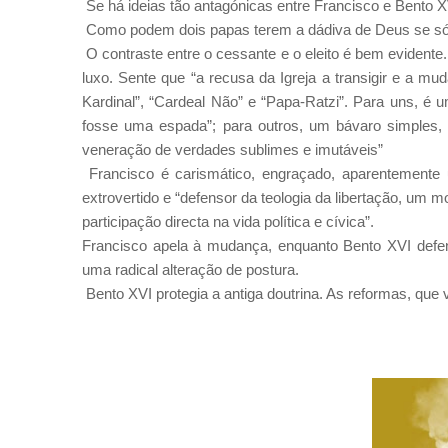
Se há ideias tão antagónicas entre Francisco e Bento XV
Como podem dois papas terem a dádiva de Deus se só
O contraste entre o cessante e o eleito é bem evidente.
luxo. Sente que “a recusa da Igreja a transigir e a mu
Kardinal”, “Cardeal Não” e “Papa-Ratzi”. Para uns, é
fosse uma espada”; para outros, um bávaro simples, 
veneração de verdades sublimes e imutáveis”
Francisco é carismático, engraçado, aparentemente
extrovertido e “defensor da teologia da libertação, um m
participação directa na vida política e cívica”.
Francisco apela à mudança, enquanto Bento XVI defe
uma radical alteração de postura.
Bento XVI protegia a antiga doutrina. As reformas, que 