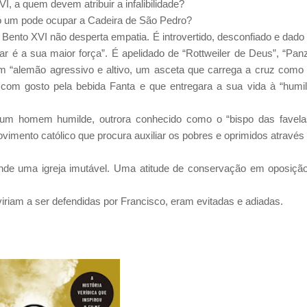
I, a quem devem atribuir a infalibilidade?
 um pode ocupar a Cadeira de São Pedro?
 Bento XVI não desperta empatia. É introvertido, desconfiado e dado
dar é a sua maior força”. É apelidado de “Rottweiler de Deus”, “Pan
 um “alemão agressivo e altivo, um asceta que carrega a cruz como
com gosto pela bebida Fanta e que entregara a sua vida à “humi
 um homem humilde, outrora conhecido como o “bispo das favela
ovimento católico que procura auxiliar os pobres e oprimidos através
nde uma igreja imutável. Uma atitude de conservação em oposiçã
viriam a ser defendidas por Francisco, eram evitadas e adiadas.