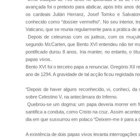
avançada foi o pretexto para abdicar, após três anos d
os cardeais Julián Herranz, Josef Tomko e Salvato
conhecido como “dossier vermelho”. No seu interior, 
Vaticano, que se reunia regularmente para a prática de
Depois de celeumas com os judeus, com os muçulma
segundo McCarten, que Bento XVI entendeu não ter mai
pontificado durou 8 anos. Iria manter, no entanto, o tí
papas vivos.
Bento XVI foi o terceiro papa a renunciar. Gregório XII 
ano de 1294. A gravidade de tal acção ficou registada n
“Depois de haver alguns reconhecido, vi, conheci, da 
sobre Celestino V, na antecâmara do Inferno.
Quebrou-se um dogma: um papa deveria morrer em funç
santifica a conduta, como Cristo na cruz. Assim acontec
dia em que sussurrou em polaco “Deixem-me ir para a 
A existência de dois papas vivos levanta interrogações 