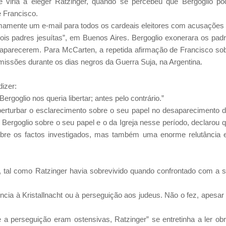
viria a eleger Ratzinger, quando se percebeu que Bergoglio po
e Francisco.
nimamente um e-mail para todos os cardeais eleitores com acusações
dois padres jesuítas”, em Buenos Aires. Bergoglio exonerara os pad
aparecerem. Para McCarten, a repetida afirmação de Francisco so
issões durante os dias negros da Guerra Suja, na Argentina.
dizer:
rgoglio nos queria libertar; antes pelo contrário.”
 perturbar o esclarecimento sobre o seu papel no desaparecimento 
 Bergoglio sobre o seu papel e o da Igreja nesse período, declarou 
obre os factos investigados, mas também uma enorme relutância
 tal como Ratzinger havia sobrevivido quando confrontado com a 
ia à Kristallnacht ou à perseguição aos judeus. Não o fez, apesar
 a perseguição eram ostensivas, Ratzinger” se entretinha a ler ob