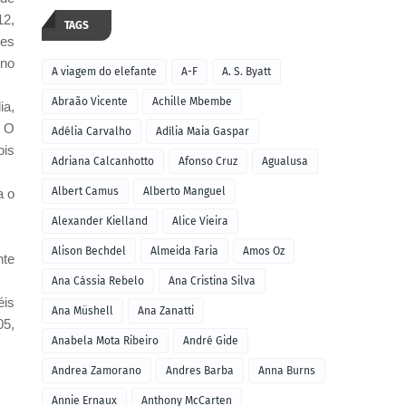
12,
TAGS
mes
 no
A viagem do elefante
A-F
A. S. Byatt
Abraão Vicente
Achille Mbembe
ia,
. O
Adélia Carvalho
Adília Maia Gaspar
ois
Adriana Calcanhotto
Afonso Cruz
Agualusa
Albert Camus
Alberto Manguel
a o
Alexander Kielland
Alice Vieira
Alison Bechdel
Almeida Faria
Amos Oz
nte
Ana Cássia Rebelo
Ana Cristina Silva
éis
Ana Müshell
Ana Zanatti
05,
Anabela Mota Ribeiro
André Gide
Andrea Zamorano
Andres Barba
Anna Burns
Annie Ernaux
Anthony McCarten