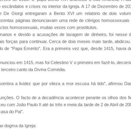
e escândalos e crises no interior da Igreja. A 17 de Dezembro de 20
re De Giorgi entregaram a Bento XVI um relatório de dois volu
trezentas páginas denunciavam uma rede de clérigos homossexuais
 actos homossexuais, muitas vezes com prostitutos.
nos e devido a acusações de lavagem de dinheiro, foi nesse d
s forças para continuar. Cerca de dois meses mais tarde, abdicou
tulo de “Papa Emérito”. Era a primeira vez que, desde 1415, havia d
renunciou em 1415, mas foi Celestino V o primeiro em fazê-lo, decorri
o terceiro canto da Divina Comédia.
sombra a lividez que por vileza a mor escusa há tido”, afirmou Da
ões. O facto de a decadência acontecer perante os olhos dos fi
eu com João Paulo II até às três e meia da tarde de 2 de Abril de 20
casa do Pai”.
ao dogma da Igreja: