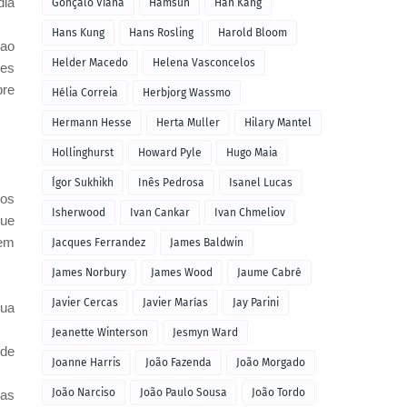
dia
Gonçalo Viana
Hamsun
Han Kang
Hans Kung
Hans Rosling
Harold Bloom
 ao
Helder Macedo
Helena Vasconcelos
res
bre
Hélia Correia
Herbjorg Wassmo
Hermann Hesse
Herta Muller
Hilary Mantel
Hollinghurst
Howard Pyle
Hugo Maia
Ígor Sukhikh
Inês Pedrosa
Isanel Lucas
dos
Isherwood
Ivan Cankar
Ivan Chmeliov
que
 em
Jacques Ferrandez
James Baldwin
James Norbury
James Wood
Jaume Cabré
Javier Cercas
Javier Marías
Jay Parini
sua
Jeanette Winterson
Jesmyn Ward
 de
Joanne Harris
João Fazenda
João Morgado
João Narciso
João Paulo Sousa
João Tordo
ras