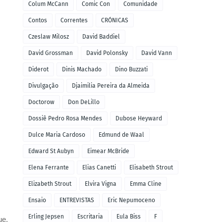
Colum McCann
Comic Con
Comunidade
Contos
Correntes
CRÓNICAS
Czeslaw Milosz
David Baddiel
David Grossman
David Polonsky
David Vann
Diderot
Dinis Machado
Dino Buzzati
Divulgação
Djaimilia Pereira da Almeida
Doctorow
Don DeLillo
Dossiê Pedro Rosa Mendes
Dubose Heyward
Dulce Maria Cardoso
Edmund de Waal
Edward St Aubyn
Eimear McBride
Elena Ferrante
Elias Canetti
Elisabeth Strout
Elizabeth Strout
Elvira Vigna
Emma Cline
Ensaio
ENTREVISTAS
Eric Nepumoceno
Erling Jepsen
Escritaria
Eula Biss
F
ue,