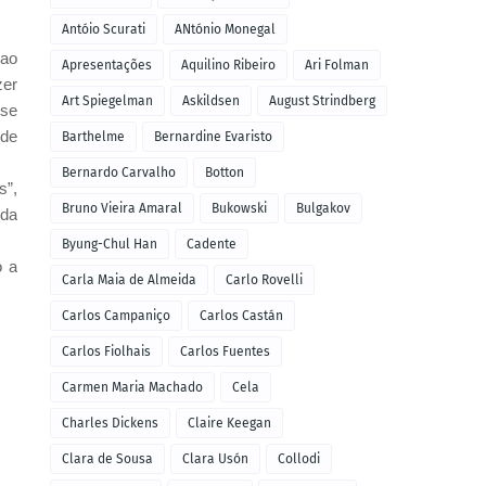
Antóio Scurati
ANtónio Monegal
 ao
Apresentações
Aquilino Ribeiro
Ari Folman
zer
Art Spiegelman
Askildsen
August Strindberg
 se
lde
Barthelme
Bernardine Evaristo
Bernardo Carvalho
Botton
s”,
Bruno Vieira Amaral
Bukowski
Bulgakov
 da
Byung-Chul Han
Cadente
o a
Carla Maia de Almeida
Carlo Rovelli
Carlos Campaniço
Carlos Castán
Carlos Fiolhais
Carlos Fuentes
Carmen Maria Machado
Cela
Charles Dickens
Claire Keegan
Clara de Sousa
Clara Usón
Collodi