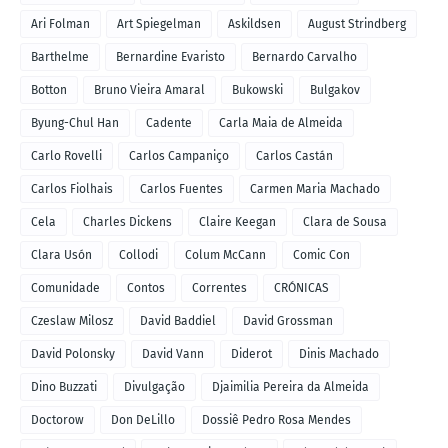
Ari Folman
Art Spiegelman
Askildsen
August Strindberg
Barthelme
Bernardine Evaristo
Bernardo Carvalho
Botton
Bruno Vieira Amaral
Bukowski
Bulgakov
Byung-Chul Han
Cadente
Carla Maia de Almeida
Carlo Rovelli
Carlos Campaniço
Carlos Castán
Carlos Fiolhais
Carlos Fuentes
Carmen Maria Machado
Cela
Charles Dickens
Claire Keegan
Clara de Sousa
Clara Usón
Collodi
Colum McCann
Comic Con
Comunidade
Contos
Correntes
CRÓNICAS
Czeslaw Milosz
David Baddiel
David Grossman
David Polonsky
David Vann
Diderot
Dinis Machado
Dino Buzzati
Divulgação
Djaimilia Pereira da Almeida
Doctorow
Don DeLillo
Dossiê Pedro Rosa Mendes