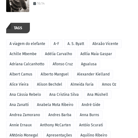
16:14
TAGS
A viagem do elefante
A-F
A. S. Byatt
Abraão Vicente
Achille Mbembe
Adélia Carvalho
Adília Maia Gaspar
Adriana Calcanhotto
Afonso Cruz
Agualusa
Albert Camus
Alberto Manguel
Alexander Kielland
Alice Vieira
Alison Bechdel
Almeida Faria
Amos Oz
Ana Cássia Rebelo
Ana Cristina Silva
Ana Müshell
Ana Zanatti
Anabela Mota Ribeiro
André Gide
Andrea Zamorano
Andres Barba
Anna Burns
Annie Ernaux
Anthony McCarten
Antóio Scurati
ANtónio Monegal
Apresentações
Aquilino Ribeiro