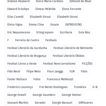
Dubose Heyward
Dulce Maria Cardoso
Edmund de Waal
Edward St Aubyn
Eimear McBride
Elena Ferrante
Elias Canetti
Elisabeth Strout
Elizabeth Strout
Elvira Vigna
Emma Cline
Ensaio
ENTREVISTAS
Eric Nepumoceno
Erling Jepsen
Escritaria
Eula Biss
F
Ferreira de Castro
Festivais
Festival Literário da Gardunha
Festival Literário de Belmonte
Festival Literário de Bragança
Festival Literário Óbidos
Festival Livros a Oeste
Festival Novo Jornalismo
FICÇÕES
Fido Nesti
Filipe Melo
Fleur Jaeggy
FLM
Fólio
Foster Wallace
Fotos
Francesco Matteuzzi
Frederico Lourenço
Frei Bento Domingues
Fronteira
G-N
George Orwell
George Saunders
George Steiner
Geovani Martins
Gerador
Giorgio Bassani
GMTavares