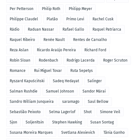
Per Petterson
Philip Roth
Philipp Meyer
Philippe Claudel
Platão
Primo Levi
Rachel Cusk
Rádio
Raduan Nassar
Rafael Gallo
Raquel Patriarca
Raquel Ribeiro
Renée Nault
Rentes de Carvalho
Reza Aslan
Ricardo Araújo Pereira
Richard Ford
Robin Sloan
Rodenbach
Rodrigo Lacerda
Roger Scruton
Romance
Rui Miguel Tovar
Ruta Sepetys
Ryszard Kapuściński
Sadeq Hedayat
Salinger
Salman Rushdie
Samuel Johnson
Sandor Márai
Sandro William Junqueira
saramago
Saul Bellow
Sebastião Peixoto
Selma Lagerlof
Shot
Simone Veil
Sjon
Soljenítsin
Stephen Hawking
Susan Sontag
Susana Moreira Marques
Svetlana Alexievich
Tânia Ganho