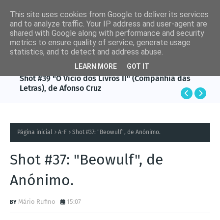
This site uses cookies from Google to deliver its services
and to analyze traffic. Your IP address and user-agent are
shared with Google along with performance and security
metrics to ensure quality of service, generate usage
statistics, and to detect and address abuse.
LEARN MORE
GOT IT
AFONSO CRUZ
Shot #39 "O Vício dos Livros II" (Companhia das
Letras), de Afonso Cruz
Página inicial
A-F
Shot #37: "Beowulf", de Anónimo.
Shot #37: "Beowulf", de
Anónimo.
Mário Rufino
15:07