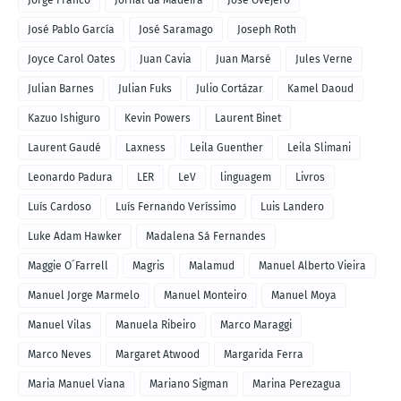
José Pablo García
José Saramago
Joseph Roth
Joyce Carol Oates
Juan Cavia
Juan Marsé
Jules Verne
Julian Barnes
Julian Fuks
Julio Cortázar
Kamel Daoud
Kazuo Ishiguro
Kevin Powers
Laurent Binet
Laurent Gaudé
Laxness
Leila Guenther
Leila Slimani
Leonardo Padura
LER
LeV
linguagem
Livros
Luís Cardoso
Luís Fernando Veríssimo
Luis Landero
Luke Adam Hawker
Madalena Sá Fernandes
Maggie O´Farrell
Magris
Malamud
Manuel Alberto Vieira
Manuel Jorge Marmelo
Manuel Monteiro
Manuel Moya
Manuel Vilas
Manuela Ribeiro
Marco Maraggi
Marco Neves
Margaret Atwood
Margarida Ferra
Maria Manuel Viana
Mariano Sigman
Marina Perezagua