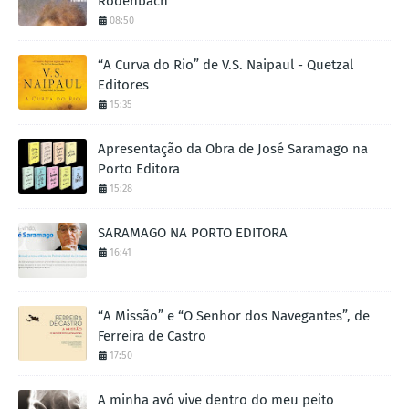
Rodenbach
08:50
“A Curva do Rio” de V.S. Naipaul - Quetzal
Editores
15:35
Apresentação da Obra de José Saramago na
Porto Editora
15:28
SARAMAGO NA PORTO EDITORA
16:41
“A Missão” e “O Senhor dos Navegantes”, de
Ferreira de Castro
17:50
A minha avó vive dentro do meu peito