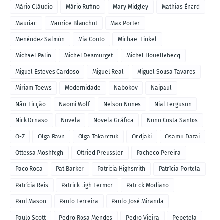
Mário Cláudio
Mário Rufino
Mary Midgley
Mathias Énard
Mauriac
Maurice Blanchot
Max Porter
Menéndez Salmón
Mia Couto
Michael Finkel
Michael Palin
Michel Desmurget
Michel Houellebecq
Miguel Esteves Cardoso
Miguel Real
Miguel Sousa Tavares
Miriam Toews
Modernidade
Nabokov
Naipaul
Não-Ficção
Naomi Wolf
Nelson Nunes
Nial Ferguson
Nick Drnaso
Novela
Novela Gráfica
Nuno Costa Santos
O-Z
Olga Ravn
Olga Tokarczuk
Ondjaki
Osamu Dazai
Ottessa Moshfegh
Ottried Preussler
Pacheco Pereira
Paco Roca
Pat Barker
Patricia Highsmith
Patrícia Portela
Patrícia Reis
Patrick Ligh Fermor
Patrick Modiano
Paul Mason
Paulo Ferreira
Paulo José Miranda
Paulo Scott
Pedro Rosa Mendes
Pedro Vieira
Pepetela