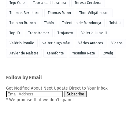
Teju Cole
Teoria da Literatura
Teresa Cerdeira
Thomas Bernhard
Thomas Mann
Thor Vilhjálmsson
Tinto no Branco
Tóibín
Tolentino de Mendonça
Tolstoi
Top 10
Transtromer
Trojanow
Valeria Luiselli
Valério Romão
valter hugo mãe
Vários Autores
Vídeos
Xavier de Maistre
Xenofonte
Yasmina Reza
Zweig
Follow by Email
Get Notified About Next Update Direct to Your inbox
* We promise that we don't spam !