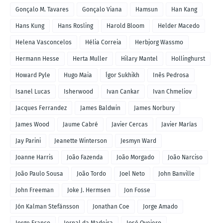
Gonçalo M. Tavares
Gonçalo Viana
Hamsun
Han Kang
Hans Kung
Hans Rosling
Harold Bloom
Helder Macedo
Helena Vasconcelos
Hélia Correia
Herbjorg Wassmo
Hermann Hesse
Herta Muller
Hilary Mantel
Hollinghurst
Howard Pyle
Hugo Maia
Ígor Sukhikh
Inês Pedrosa
Isanel Lucas
Isherwood
Ivan Cankar
Ivan Chmeliov
Jacques Ferrandez
James Baldwin
James Norbury
James Wood
Jaume Cabré
Javier Cercas
Javier Marías
Jay Parini
Jeanette Winterson
Jesmyn Ward
Joanne Harris
João Fazenda
João Morgado
João Narciso
João Paulo Sousa
João Tordo
Joel Neto
John Banville
John Freeman
Joke J. Hermsen
Jon Fosse
Jón Kalman Stefánsson
Jonathan Coe
Jorge Amado
Jorge Franco
Jornal da Madeira
José Ovejero