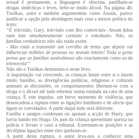
sexual é permanente, a linguagem é obscena, partilham-se
drogas sintécticas e leves, bebe-se muito álcool. Na página 40,
Tsiolkas, autor e também argumentista como Anouk, parece
justificar a opção pela abordagem mais crua e menos poética do
texto:
“É televisão, Gary, televisão com fins comerciais- Anouk falou
num tom simultaneamente cortante e entediado- Não, as
famílias verdadeiras não são nada assim.
- Mas estás a transmitir um corrilho de tretas que depois vai
influenciar milhões de pessoas no mundo inteiro! Toda a gente
pensa que as famílias australianas são exactamente como as da
telenovela!”
Não são e Tsiolkas demonstra-o neste livro.
A inquietação vai crescendo, as crianças lutam entre si e fazem
muito barulho, as divergências políticas, religiosas e culturais
animam as discussões, os comportamentos libertam-se com a
droga e o álcool até tudo rebentar numa estalada na cara de uma
criança. É este impulso, um breve momento de violência, que
desencadeia a ruptura entre as ligações familiares e de afecto que
ligam os convidados. A partir daqui tudo será diferente.
Família e amigos condenam ou apoiam a acção de Harry, que
havia batido em Hugo. Os pais da criança apresentam queixa na
polícia e levam o caso a tribunal. Extremam-se posições e as
decrépitas ligações entre eles quebram-se.
A partir desta ruptura, o autor leva-nos a conhecer uma