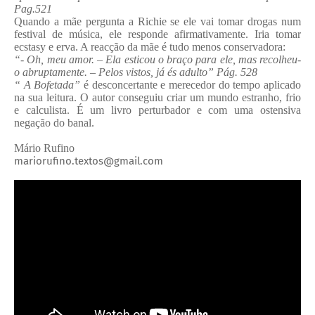
Pag.521
Quando a mãe pergunta a Richie se ele vai tomar drogas num
festival de música, ele responde afirmativamente. Iria tomar
ecstasy e erva. A reacção da mãe é tudo menos conservadora:
“- Oh, meu amor. – Ela esticou o braço para ele, mas recolheu-
o abruptamente. – Pelos vistos, já és adulto” Pág. 528
“ A Bofetada”
é desconcertante e merecedor do tempo aplicado
na sua leitura. O autor conseguiu criar um mundo estranho, frio
e calculista. É um livro perturbador e com uma ostensiva
negação do banal.
Mário Rufino
mariorufino.textos@gmail.com