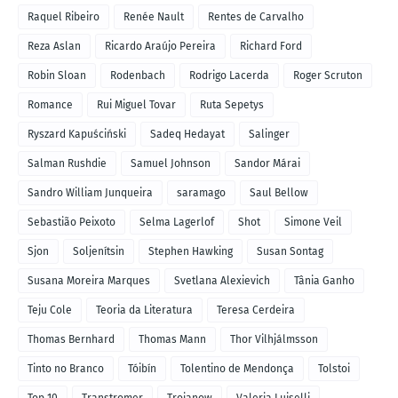
Raquel Ribeiro
Renée Nault
Rentes de Carvalho
Reza Aslan
Ricardo Araújo Pereira
Richard Ford
Robin Sloan
Rodenbach
Rodrigo Lacerda
Roger Scruton
Romance
Rui Miguel Tovar
Ruta Sepetys
Ryszard Kapuściński
Sadeq Hedayat
Salinger
Salman Rushdie
Samuel Johnson
Sandor Márai
Sandro William Junqueira
saramago
Saul Bellow
Sebastião Peixoto
Selma Lagerlof
Shot
Simone Veil
Sjon
Soljenítsin
Stephen Hawking
Susan Sontag
Susana Moreira Marques
Svetlana Alexievich
Tânia Ganho
Teju Cole
Teoria da Literatura
Teresa Cerdeira
Thomas Bernhard
Thomas Mann
Thor Vilhjálmsson
Tinto no Branco
Tóibín
Tolentino de Mendonça
Tolstoi