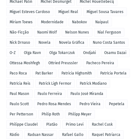
Michael Palin
Michel Desmurget
Michel Houellebecq
Miguel Esteves Cardoso
Miguel Real
Miguel Sousa Tavares
Miriam Toews
Modernidade
Nabokov
Naipaul
Não-Ficção
Naomi Wolf
Nelson Nunes
Nial Ferguson
Nick Drnaso
Novela
Novela Gráfica
Nuno Costa Santos
O-Z
Olga Ravn
Olga Tokarczuk
Ondjaki
Osamu Dazai
Ottessa Moshfegh
Ottried Preussler
Pacheco Pereira
Paco Roca
Pat Barker
Patricia Highsmith
Patrícia Portela
Patrícia Reis
Patrick Ligh Fermor
Patrick Modiano
Paul Mason
Paulo Ferreira
Paulo José Miranda
Paulo Scott
Pedro Rosa Mendes
Pedro Vieira
Pepetela
Per Petterson
Philip Roth
Philipp Meyer
Philippe Claudel
Platão
Primo Levi
Rachel Cusk
Rádio
Raduan Nassar
Rafael Gallo
Raquel Patriarca