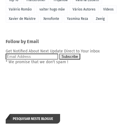
Top 10
Transtromer
Trojanow
Valeria Luiselli
Valério Romão
valter hugo mãe
Vários Autores
Vídeos
Xavier de Maistre
Xenofonte
Yasmina Reza
Zweig
Follow by Email
Get Notified About Next Update Direct to Your inbox
* We promise that we don't spam !
PESQUISAR NESTE BLOGUE