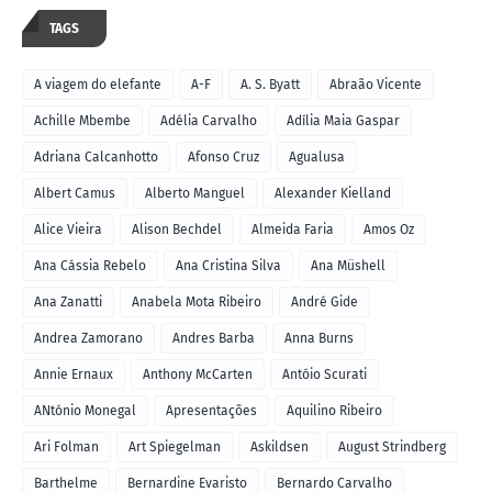
TAGS
A viagem do elefante
A-F
A. S. Byatt
Abraão Vicente
Achille Mbembe
Adélia Carvalho
Adília Maia Gaspar
Adriana Calcanhotto
Afonso Cruz
Agualusa
Albert Camus
Alberto Manguel
Alexander Kielland
Alice Vieira
Alison Bechdel
Almeida Faria
Amos Oz
Ana Cássia Rebelo
Ana Cristina Silva
Ana Müshell
Ana Zanatti
Anabela Mota Ribeiro
André Gide
Andrea Zamorano
Andres Barba
Anna Burns
Annie Ernaux
Anthony McCarten
Antóio Scurati
ANtónio Monegal
Apresentações
Aquilino Ribeiro
Ari Folman
Art Spiegelman
Askildsen
August Strindberg
Barthelme
Bernardine Evaristo
Bernardo Carvalho