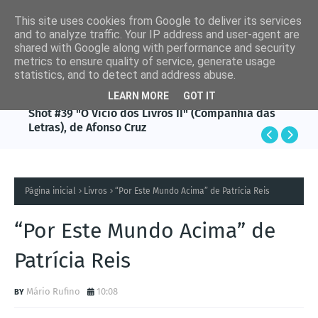
This site uses cookies from Google to deliver its services
and to analyze traffic. Your IP address and user-agent are
shared with Google along with performance and security
metrics to ensure quality of service, generate usage
statistics, and to detect and address abuse.
LEARN MORE
GOT IT
CONTOS
AFONSO CRUZ
Shot #38 "O Medo do Céu", de Fleur Jaeggy
Shot #39 "O Vício dos Livros II" (Companhia das
Letras), de Afonso Cruz
Página inicial
Livros
“Por Este Mundo Acima” de Patrícia Reis
“Por Este Mundo Acima” de
Patrícia Reis
Mário Rufino
10:08