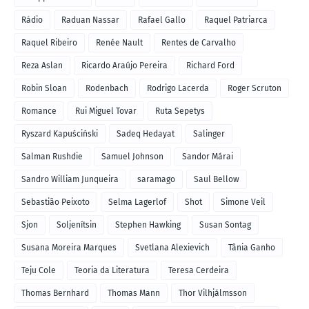
Rádio
Raduan Nassar
Rafael Gallo
Raquel Patriarca
Raquel Ribeiro
Renée Nault
Rentes de Carvalho
Reza Aslan
Ricardo Araújo Pereira
Richard Ford
Robin Sloan
Rodenbach
Rodrigo Lacerda
Roger Scruton
Romance
Rui Miguel Tovar
Ruta Sepetys
Ryszard Kapuściński
Sadeq Hedayat
Salinger
Salman Rushdie
Samuel Johnson
Sandor Márai
Sandro William Junqueira
saramago
Saul Bellow
Sebastião Peixoto
Selma Lagerlof
Shot
Simone Veil
Sjon
Soljenítsin
Stephen Hawking
Susan Sontag
Susana Moreira Marques
Svetlana Alexievich
Tânia Ganho
Teju Cole
Teoria da Literatura
Teresa Cerdeira
Thomas Bernhard
Thomas Mann
Thor Vilhjálmsson