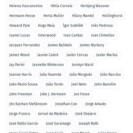
Helena Vasconcelos
Hélia Correia
Herbjorg Wassmo
Hermann Hesse
Herta Muller
Hilary Mantel
Hollinghurst
Howard Pyle
Hugo Maia
Ígor Sukhikh
Inês Pedrosa
Isanel Lucas
Isherwood
Ivan Cankar
Ivan Chmeliov
Jacques Ferrandez
James Baldwin
James Norbury
James Wood
Jaume Cabré
Javier Cercas
Javier Marías
Jay Parini
Jeanette Winterson
Jesmyn Ward
Joanne Harris
João Fazenda
João Morgado
João Narciso
João Paulo Sousa
João Tordo
Joel Neto
John Banville
John Freeman
Joke J. Hermsen
Jon Fosse
Jón Kalman Stefánsson
Jonathan Coe
Jorge Amado
Jorge Franco
Jornal da Madeira
José Ovejero
José Pablo García
José Saramago
Joseph Roth