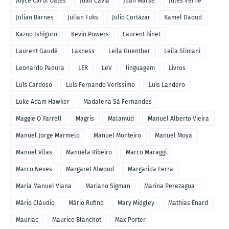
Joyce Carol Oates
Juan Cavia
Juan Marsé
Jules Verne
Julian Barnes
Julian Fuks
Julio Cortázar
Kamel Daoud
Kazuo Ishiguro
Kevin Powers
Laurent Binet
Laurent Gaudé
Laxness
Leila Guenther
Leila Slimani
Leonardo Padura
LER
LeV
linguagem
Livros
Luís Cardoso
Luís Fernando Veríssimo
Luis Landero
Luke Adam Hawker
Madalena Sá Fernandes
Maggie O´Farrell
Magris
Malamud
Manuel Alberto Vieira
Manuel Jorge Marmelo
Manuel Monteiro
Manuel Moya
Manuel Vilas
Manuela Ribeiro
Marco Maraggi
Marco Neves
Margaret Atwood
Margarida Ferra
Maria Manuel Viana
Mariano Sigman
Marina Perezagua
Mário Cláudio
Mário Rufino
Mary Midgley
Mathias Énard
Mauriac
Maurice Blanchot
Max Porter