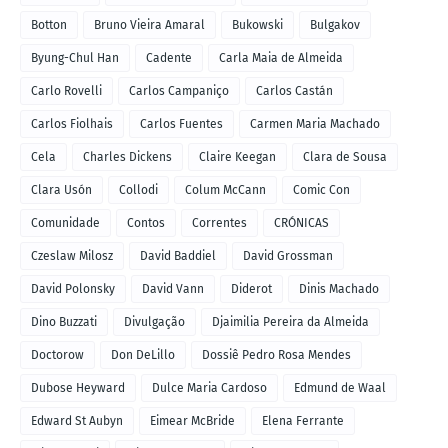
Botton
Bruno Vieira Amaral
Bukowski
Bulgakov
Byung-Chul Han
Cadente
Carla Maia de Almeida
Carlo Rovelli
Carlos Campaniço
Carlos Castán
Carlos Fiolhais
Carlos Fuentes
Carmen Maria Machado
Cela
Charles Dickens
Claire Keegan
Clara de Sousa
Clara Usón
Collodi
Colum McCann
Comic Con
Comunidade
Contos
Correntes
CRÓNICAS
Czeslaw Milosz
David Baddiel
David Grossman
David Polonsky
David Vann
Diderot
Dinis Machado
Dino Buzzati
Divulgação
Djaimilia Pereira da Almeida
Doctorow
Don DeLillo
Dossiê Pedro Rosa Mendes
Dubose Heyward
Dulce Maria Cardoso
Edmund de Waal
Edward St Aubyn
Eimear McBride
Elena Ferrante