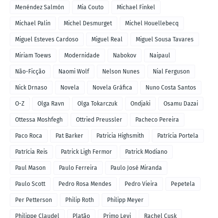
Menéndez Salmón
Mia Couto
Michael Finkel
Michael Palin
Michel Desmurget
Michel Houellebecq
Miguel Esteves Cardoso
Miguel Real
Miguel Sousa Tavares
Miriam Toews
Modernidade
Nabokov
Naipaul
Não-Ficção
Naomi Wolf
Nelson Nunes
Nial Ferguson
Nick Drnaso
Novela
Novela Gráfica
Nuno Costa Santos
O-Z
Olga Ravn
Olga Tokarczuk
Ondjaki
Osamu Dazai
Ottessa Moshfegh
Ottried Preussler
Pacheco Pereira
Paco Roca
Pat Barker
Patricia Highsmith
Patrícia Portela
Patrícia Reis
Patrick Ligh Fermor
Patrick Modiano
Paul Mason
Paulo Ferreira
Paulo José Miranda
Paulo Scott
Pedro Rosa Mendes
Pedro Vieira
Pepetela
Per Petterson
Philip Roth
Philipp Meyer
Philippe Claudel
Platão
Primo Levi
Rachel Cusk