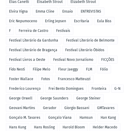
Elias Canetti
Elisabeth Strout
Elizabeth Strout
Elvira Vigna
Emma Cline
Ensaio
ENTREVISTAS
Eric Nepumoceno
Erling Jepsen
Escritaria
Eula Biss
F
Ferreira de Castro
Festivais
Festival Literário da Gardunha
Festival Literário de Belmonte
Festival Literário de Bragança
Festival Literário Óbidos
Festival Livros a Oeste
Festival Novo Jornalismo
FICÇÕES
Fido Nesti
Filipe Melo
Fleur Jaeggy
FLM
Fólio
Foster Wallace
Fotos
Francesco Matteuzzi
Frederico Lourenço
Frei Bento Domingues
Fronteira
G-N
George Orwell
George Saunders
George Steiner
Geovani Martins
Gerador
Giorgio Bassani
GMTavares
Gonçalo M. Tavares
Gonçalo Viana
Hamsun
Han Kang
Hans Kung
Hans Rosling
Harold Bloom
Helder Macedo