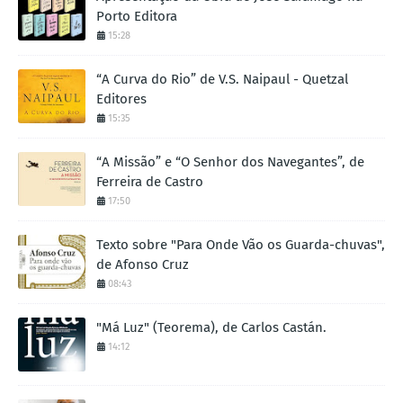
Porto Editora
15:28
“A Curva do Rio” de V.S. Naipaul - Quetzal
Editores
15:35
“A Missão” e “O Senhor dos Navegantes”, de
Ferreira de Castro
17:50
Texto sobre "Para Onde Vão os Guarda-chuvas",
de Afonso Cruz
08:43
"Má Luz" (Teorema), de Carlos Castán.
14:12