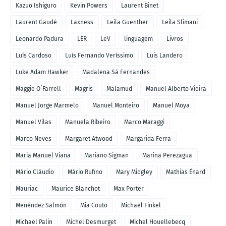
Kazuo Ishiguro
Kevin Powers
Laurent Binet
Laurent Gaudé
Laxness
Leila Guenther
Leila Slimani
Leonardo Padura
LER
LeV
linguagem
Livros
Luís Cardoso
Luís Fernando Veríssimo
Luis Landero
Luke Adam Hawker
Madalena Sá Fernandes
Maggie O´Farrell
Magris
Malamud
Manuel Alberto Vieira
Manuel Jorge Marmelo
Manuel Monteiro
Manuel Moya
Manuel Vilas
Manuela Ribeiro
Marco Maraggi
Marco Neves
Margaret Atwood
Margarida Ferra
Maria Manuel Viana
Mariano Sigman
Marina Perezagua
Mário Cláudio
Mário Rufino
Mary Midgley
Mathias Énard
Mauriac
Maurice Blanchot
Max Porter
Menéndez Salmón
Mia Couto
Michael Finkel
Michael Palin
Michel Desmurget
Michel Houellebecq