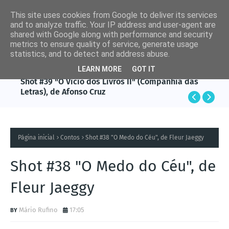
This site uses cookies from Google to deliver its services
and to analyze traffic. Your IP address and user-agent are
shared with Google along with performance and security
metrics to ensure quality of service, generate usage
statistics, and to detect and address abuse.
LEARN MORE
GOT IT
AFONSO CRUZ
Shot #39 "O Vício dos Livros II" (Companhia das
Letras), de Afonso Cruz
Página inicial
Contos
Shot #38 "O Medo do Céu", de Fleur Jaeggy
Shot #38 "O Medo do Céu", de
Fleur Jaeggy
Mário Rufino
17:05