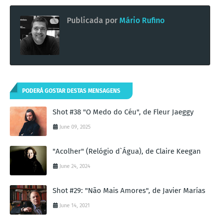
Publicada por
Mário Rufino
PODERÁ GOSTAR DESTAS MENSAGENS
Shot #38 "O Medo do Céu", de Fleur Jaeggy
June 09, 2025
"Acolher" (Relógio d`Água), de Claire Keegan
June 24, 2024
Shot #29: "Não Mais Amores", de Javier Marías
June 14, 2021