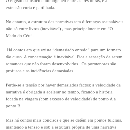
O registo estilístico é homogéneo entre as três obras, e a
extensão curta é partilhada.
No entanto, a estrutura das narrativas tem diferenças assinaláveis
não só entre livros (inevitável) , mas principalmente em “O
Medo do Céu”.
Há contos em que existe “demasiado enredo” para um formato
tão curto. A concatenação é inevitável. Fica a sensação de serem
romances que não foram desenvolvidos. Os pormenores são
profusos e as incidências demasiadas.
Perde-se a tensão por haver demasiados factos; a velocidade da
narrativa é obrigada a acelerar no tempo, ficando a história
focada na viagem (com excesso de velocidade) de ponto A a
ponto B.
Mas há contos mais concisos e que se detêm em pontos fulcrais,
mantendo a tensão e sob a estrutura própria de uma narrativa