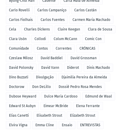
Byung-Chul Han
Cadente
Carla Maia de Almeida
Carlo Rovelli
Carlos Campaniço
Carlos Castán
Carlos Fiolhais
Carlos Fuentes
Carmen Maria Machado
Cela
Charles Dickens
Claire Keegan
Clara de Sousa
Clara Usón
Collodi
Colum McCann
Comic Con
Comunidade
Contos
Correntes
CRÓNICAS
Czeslaw Milosz
David Baddiel
David Grossman
David Polonsky
David Vann
Diderot
Dinis Machado
Dino Buzzati
Divulgação
Djaimilia Pereira da Almeida
Doctorow
Don DeLillo
Dossiê Pedro Rosa Mendes
Dubose Heyward
Dulce Maria Cardoso
Edmund de Waal
Edward St Aubyn
Eimear McBride
Elena Ferrante
Elias Canetti
Elisabeth Strout
Elizabeth Strout
Elvira Vigna
Emma Cline
Ensaio
ENTREVISTAS