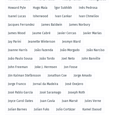
Howard Pyle
Hugo Maia
Ígor Sukhikh
Inês Pedrosa
Isanel Lucas
Isherwood
Ivan Cankar
Ivan Chmeliov
Jacques Ferrandez
James Baldwin
James Norbury
James Wood
Jaume Cabré
Javier Cercas
Javier Marías
Jay Parini
Jeanette Winterson
Jesmyn Ward
Joanne Harris
João Fazenda
João Morgado
João Narciso
João Paulo Sousa
João Tordo
Joel Neto
John Banville
John Freeman
Joke J. Hermsen
Jon Fosse
Jón Kalman Stefánsson
Jonathan Coe
Jorge Amado
Jorge Franco
Jornal da Madeira
José Ovejero
José Pablo García
José Saramago
Joseph Roth
Joyce Carol Oates
Juan Cavia
Juan Marsé
Jules Verne
Julian Barnes
Julian Fuks
Julio Cortázar
Kamel Daoud