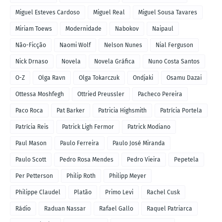
Miguel Esteves Cardoso
Miguel Real
Miguel Sousa Tavares
Miriam Toews
Modernidade
Nabokov
Naipaul
Não-Ficção
Naomi Wolf
Nelson Nunes
Nial Ferguson
Nick Drnaso
Novela
Novela Gráfica
Nuno Costa Santos
O-Z
Olga Ravn
Olga Tokarczuk
Ondjaki
Osamu Dazai
Ottessa Moshfegh
Ottried Preussler
Pacheco Pereira
Paco Roca
Pat Barker
Patricia Highsmith
Patrícia Portela
Patrícia Reis
Patrick Ligh Fermor
Patrick Modiano
Paul Mason
Paulo Ferreira
Paulo José Miranda
Paulo Scott
Pedro Rosa Mendes
Pedro Vieira
Pepetela
Per Petterson
Philip Roth
Philipp Meyer
Philippe Claudel
Platão
Primo Levi
Rachel Cusk
Rádio
Raduan Nassar
Rafael Gallo
Raquel Patriarca