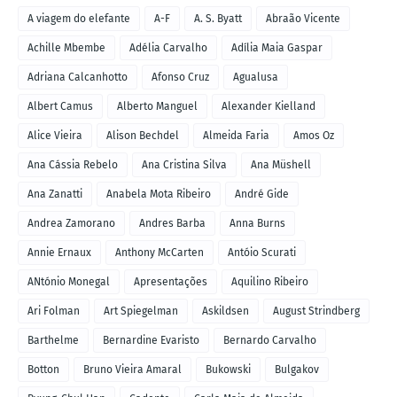
A viagem do elefante
A-F
A. S. Byatt
Abraão Vicente
Achille Mbembe
Adélia Carvalho
Adília Maia Gaspar
Adriana Calcanhotto
Afonso Cruz
Agualusa
Albert Camus
Alberto Manguel
Alexander Kielland
Alice Vieira
Alison Bechdel
Almeida Faria
Amos Oz
Ana Cássia Rebelo
Ana Cristina Silva
Ana Müshell
Ana Zanatti
Anabela Mota Ribeiro
André Gide
Andrea Zamorano
Andres Barba
Anna Burns
Annie Ernaux
Anthony McCarten
Antóio Scurati
ANtónio Monegal
Apresentações
Aquilino Ribeiro
Ari Folman
Art Spiegelman
Askildsen
August Strindberg
Barthelme
Bernardine Evaristo
Bernardo Carvalho
Botton
Bruno Vieira Amaral
Bukowski
Bulgakov