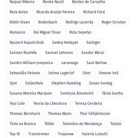
Raquel Ribeiro
Renée Nault
Rentes de Carvalho
Reza Aslan
Ricardo Araújo Pereira
Richard Ford
Robin Sloan
Rodenbach
Rodrigo Lacerda
Roger Scruton
Romance
Rui Miguel Tovar
Ruta Sepetys
Ryszard Kapuściński
Sadeq Hedayat
Salinger
Salman Rushdie
Samuel Johnson
Sandor Márai
Sandro William Junqueira
saramago
Saul Bellow
Sebastião Peixoto
Selma Lagerlof
Shot
Simone Veil
Sjon
Soljenítsin
Stephen Hawking
Susan Sontag
Susana Moreira Marques
Svetlana Alexievich
Tânia Ganho
Teju Cole
Teoria da Literatura
Teresa Cerdeira
Thomas Bernhard
Thomas Mann
Thor Vilhjálmsson
Tinto no Branco
Tóibín
Tolentino de Mendonça
Tolstoi
Top 10
Transtromer
Trojanow
Valeria Luiselli