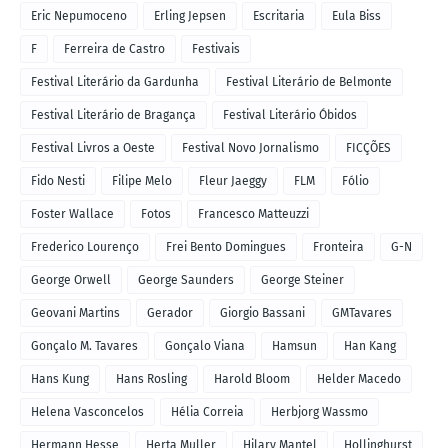
Eric Nepumoceno
Erling Jepsen
Escritaria
Eula Biss
F
Ferreira de Castro
Festivais
Festival Literário da Gardunha
Festival Literário de Belmonte
Festival Literário de Bragança
Festival Literário Óbidos
Festival Livros a Oeste
Festival Novo Jornalismo
FICÇÕES
Fido Nesti
Filipe Melo
Fleur Jaeggy
FLM
Fólio
Foster Wallace
Fotos
Francesco Matteuzzi
Frederico Lourenço
Frei Bento Domingues
Fronteira
G-N
George Orwell
George Saunders
George Steiner
Geovani Martins
Gerador
Giorgio Bassani
GMTavares
Gonçalo M. Tavares
Gonçalo Viana
Hamsun
Han Kang
Hans Kung
Hans Rosling
Harold Bloom
Helder Macedo
Helena Vasconcelos
Hélia Correia
Herbjorg Wassmo
Hermann Hesse
Herta Muller
Hilary Mantel
Hollinghurst