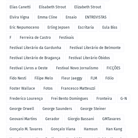
Elias Canetti
Elisabeth Strout
Elizabeth Strout
Elvira Vigna
Emma Cline
Ensaio
ENTREVISTAS
Eric Nepumoceno
Erling Jepsen
Escritaria
Eula Biss
F
Ferreira de Castro
Festivais
Festival Literário da Gardunha
Festival Literário de Belmonte
Festival Literário de Bragança
Festival Literário Óbidos
Festival Livros a Oeste
Festival Novo Jornalismo
FICÇÕES
Fido Nesti
Filipe Melo
Fleur Jaeggy
FLM
Fólio
Foster Wallace
Fotos
Francesco Matteuzzi
Frederico Lourenço
Frei Bento Domingues
Fronteira
G-N
George Orwell
George Saunders
George Steiner
Geovani Martins
Gerador
Giorgio Bassani
GMTavares
Gonçalo M. Tavares
Gonçalo Viana
Hamsun
Han Kang