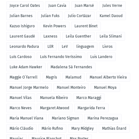
Joyce Carol Oates
Juan Cavia
Juan Marsé
Jules Verne
Julian Barnes
Julian Fuks
Julio Cortázar
Kamel Daoud
Kazuo Ishiguro
Kevin Powers
Laurent Binet
Laurent Gaudé
Laxness
Leila Guenther
Leila Slimani
Leonardo Padura
LER
LeV
linguagem
Livros
Luís Cardoso
Luís Fernando Veríssimo
Luis Landero
Luke Adam Hawker
Madalena Sá Fernandes
Maggie O´Farrell
Magris
Malamud
Manuel Alberto Vieira
Manuel Jorge Marmelo
Manuel Monteiro
Manuel Moya
Manuel Vilas
Manuela Ribeiro
Marco Maraggi
Marco Neves
Margaret Atwood
Margarida Ferra
Maria Manuel Viana
Mariano Sigman
Marina Perezagua
Mário Cláudio
Mário Rufino
Mary Midgley
Mathias Énard
Mauriac
Maurice Blanchot
Max Porter