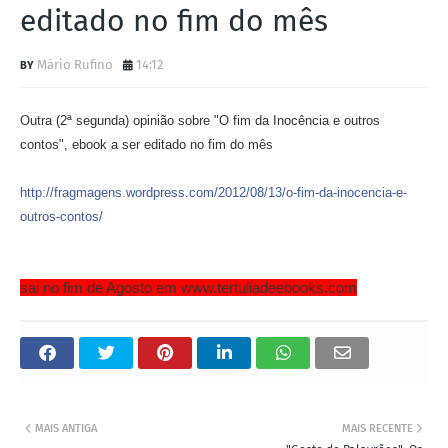
editado no fim do mês
Mário Rufino
14:12
Outra (2ª segunda) opinião sobre "O fim da Inocência e outros
contos", ebook a ser editado no fim do mês
http://fragmagens.wordpress.com/2012/08/13/o-fim-da-inocencia-e-
outros-contos/
sai no fim de Agosto em www.tertuliadeebooks.com
MAIS ANTIGA
MAIS RECENTE