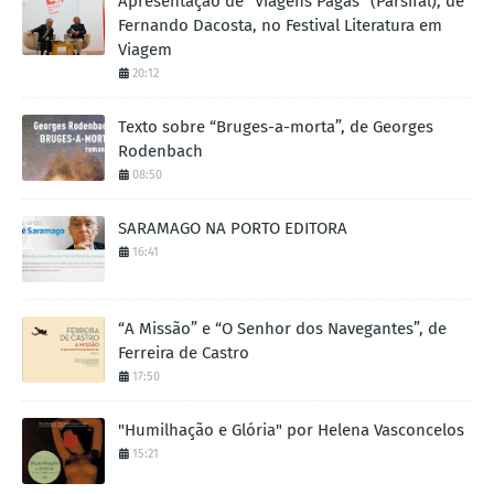
Apresentação de "Viagens Pagãs" (Parsifal), de
Fernando Dacosta, no Festival Literatura em
Viagem
20:12
Texto sobre “Bruges-a-morta”, de Georges
Rodenbach
08:50
SARAMAGO NA PORTO EDITORA
16:41
“A Missão” e “O Senhor dos Navegantes”, de
Ferreira de Castro
17:50
"Humilhação e Glória" por Helena Vasconcelos
15:21