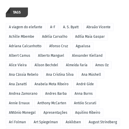
TAGS
A viagem do elefante
A-F
A. S. Byatt
Abraão Vicente
Achille Mbembe
Adélia Carvalho
Adília Maia Gaspar
Adriana Calcanhotto
Afonso Cruz
Agualusa
Albert Camus
Alberto Manguel
Alexander Kielland
Alice Vieira
Alison Bechdel
Almeida Faria
Amos Oz
Ana Cássia Rebelo
Ana Cristina Silva
Ana Müshell
Ana Zanatti
Anabela Mota Ribeiro
André Gide
Andrea Zamorano
Andres Barba
Anna Burns
Annie Ernaux
Anthony McCarten
Antóio Scurati
ANtónio Monegal
Apresentações
Aquilino Ribeiro
Ari Folman
Art Spiegelman
Askildsen
August Strindberg