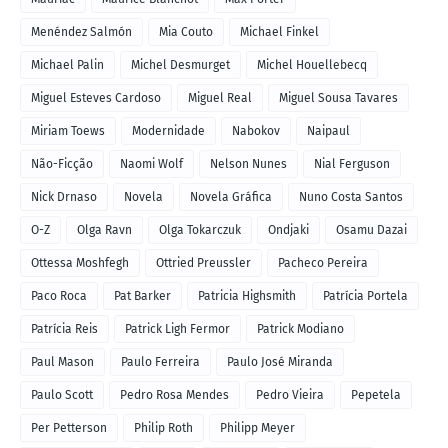
Menéndez Salmón
Mia Couto
Michael Finkel
Michael Palin
Michel Desmurget
Michel Houellebecq
Miguel Esteves Cardoso
Miguel Real
Miguel Sousa Tavares
Miriam Toews
Modernidade
Nabokov
Naipaul
Não-Ficção
Naomi Wolf
Nelson Nunes
Nial Ferguson
Nick Drnaso
Novela
Novela Gráfica
Nuno Costa Santos
O-Z
Olga Ravn
Olga Tokarczuk
Ondjaki
Osamu Dazai
Ottessa Moshfegh
Ottried Preussler
Pacheco Pereira
Paco Roca
Pat Barker
Patricia Highsmith
Patrícia Portela
Patrícia Reis
Patrick Ligh Fermor
Patrick Modiano
Paul Mason
Paulo Ferreira
Paulo José Miranda
Paulo Scott
Pedro Rosa Mendes
Pedro Vieira
Pepetela
Per Petterson
Philip Roth
Philipp Meyer