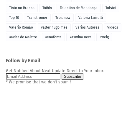
Tinto no Branco
Tóibín
Tolentino de Mendonça
Tolstoi
Top 10
Transtromer
Trojanow
Valeria Luiselli
Valério Romão
valter hugo mãe
Vários Autores
Vídeos
Xavier de Maistre
Xenofonte
Yasmina Reza
Zweig
Follow by Email
Get Notified About Next Update Direct to Your inbox
* We promise that we don't spam !