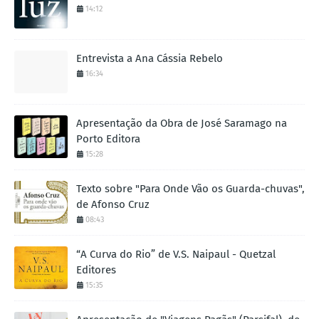
14:12
Entrevista a Ana Cássia Rebelo
16:34
Apresentação da Obra de José Saramago na
Porto Editora
15:28
Texto sobre "Para Onde Vão os Guarda-chuvas",
de Afonso Cruz
08:43
“A Curva do Rio” de V.S. Naipaul - Quetzal
Editores
15:35