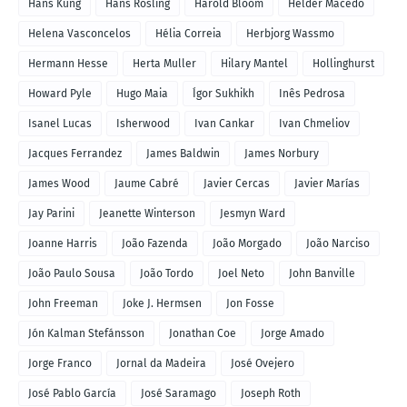
Hans Kung
Hans Rosling
Harold Bloom
Helder Macedo
Helena Vasconcelos
Hélia Correia
Herbjorg Wassmo
Hermann Hesse
Herta Muller
Hilary Mantel
Hollinghurst
Howard Pyle
Hugo Maia
Ígor Sukhikh
Inês Pedrosa
Isanel Lucas
Isherwood
Ivan Cankar
Ivan Chmeliov
Jacques Ferrandez
James Baldwin
James Norbury
James Wood
Jaume Cabré
Javier Cercas
Javier Marías
Jay Parini
Jeanette Winterson
Jesmyn Ward
Joanne Harris
João Fazenda
João Morgado
João Narciso
João Paulo Sousa
João Tordo
Joel Neto
John Banville
John Freeman
Joke J. Hermsen
Jon Fosse
Jón Kalman Stefánsson
Jonathan Coe
Jorge Amado
Jorge Franco
Jornal da Madeira
José Ovejero
José Pablo García
José Saramago
Joseph Roth