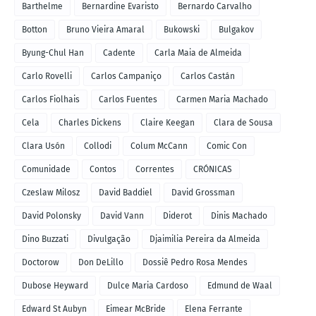
Barthelme
Bernardine Evaristo
Bernardo Carvalho
Botton
Bruno Vieira Amaral
Bukowski
Bulgakov
Byung-Chul Han
Cadente
Carla Maia de Almeida
Carlo Rovelli
Carlos Campaniço
Carlos Castán
Carlos Fiolhais
Carlos Fuentes
Carmen Maria Machado
Cela
Charles Dickens
Claire Keegan
Clara de Sousa
Clara Usón
Collodi
Colum McCann
Comic Con
Comunidade
Contos
Correntes
CRÓNICAS
Czeslaw Milosz
David Baddiel
David Grossman
David Polonsky
David Vann
Diderot
Dinis Machado
Dino Buzzati
Divulgação
Djaimilia Pereira da Almeida
Doctorow
Don DeLillo
Dossiê Pedro Rosa Mendes
Dubose Heyward
Dulce Maria Cardoso
Edmund de Waal
Edward St Aubyn
Eimear McBride
Elena Ferrante