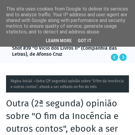
This site uses cookies from Google to deliver its services
and to analyze traffic. Your IP address and user-agent are
shared with Google along with performance and security
metrics to ensure quality of service, generate usage
statistics, and to detect and address abuse.
LEARN MORE
GOT IT
AFONSO CRUZ
Shot #39 "O Vício dos Livros II" (Companhia das
Letras), de Afonso Cruz
Página inicial
Outra (2ª segunda) opinião sobre "O fim da Inocência
e outros contos", ebook a ser editado no fim do mês
Outra (2ª segunda) opinião
sobre "O fim da Inocência e
outros contos", ebook a ser