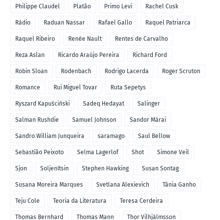
Philippe Claudel
Platão
Primo Levi
Rachel Cusk
Rádio
Raduan Nassar
Rafael Gallo
Raquel Patriarca
Raquel Ribeiro
Renée Nault
Rentes de Carvalho
Reza Aslan
Ricardo Araújo Pereira
Richard Ford
Robin Sloan
Rodenbach
Rodrigo Lacerda
Roger Scruton
Romance
Rui Miguel Tovar
Ruta Sepetys
Ryszard Kapuściński
Sadeq Hedayat
Salinger
Salman Rushdie
Samuel Johnson
Sandor Márai
Sandro William Junqueira
saramago
Saul Bellow
Sebastião Peixoto
Selma Lagerlof
Shot
Simone Veil
Sjon
Soljenítsin
Stephen Hawking
Susan Sontag
Susana Moreira Marques
Svetlana Alexievich
Tânia Ganho
Teju Cole
Teoria da Literatura
Teresa Cerdeira
Thomas Bernhard
Thomas Mann
Thor Vilhjálmsson