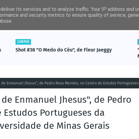
eliver its services and to analyze traffic. Your IP address and 
ormance and security metrics to ensure quality of service, gen
abuse.
por ordem alfabética)
Artigos Revista Ler
Não-Ficção
CONTOS
s
Shot #38 "O Medo do Céu", de Fleur Jaeggy
o de Enmanuel Jhesus", de Pedro Rosa Mendes, no Centro de Estudos Portugueses
o de Enmanuel Jhesus", de Pedro
e Estudos Portugueses da
iversidade de Minas Gerais