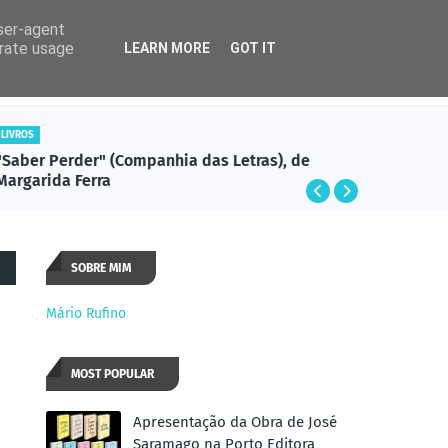
user-agent
erate usage
LEARN MORE
GOT IT
Rádio
Cadente
LIVROS
LIVROS
"Saber Perder" (Companhia das Letras), de
"Ponham-
Margarida Ferra
Desmur
SOBRE MIM
Mário Rufino
MOST POPULAR
Apresentação da Obra de José
Saramago na Porto Editora