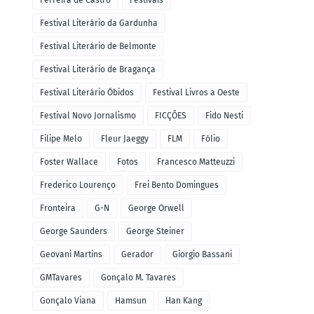
Ferreira de Castro
Festivais
Festival Literário da Gardunha
Festival Literário de Belmonte
Festival Literário de Bragança
Festival Literário Óbidos
Festival Livros a Oeste
Festival Novo Jornalismo
FICÇÕES
Fido Nesti
Filipe Melo
Fleur Jaeggy
FLM
Fólio
Foster Wallace
Fotos
Francesco Matteuzzi
Frederico Lourenço
Frei Bento Domingues
Fronteira
G-N
George Orwell
George Saunders
George Steiner
Geovani Martins
Gerador
Giorgio Bassani
GMTavares
Gonçalo M. Tavares
Gonçalo Viana
Hamsun
Han Kang