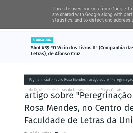
This site uses cookies from Google to d
are shared with Google along with perf
statistics, and to detect and address 
Entrevistas
Livros (
AFONSO CRUZ
tzal),
Shot #39 "O Vício dos Livros II" (Companhia da
Letras), de Afonso Cruz
Página inicial
Pedro Rosa Mendes
artigo sobre "Peregrinaçã
da Faculdade de Letras da Universidade de Minas Gerais
artigo sobre "Peregrinaçã
Rosa Mendes, no Centro d
Faculdade de Letras da Un