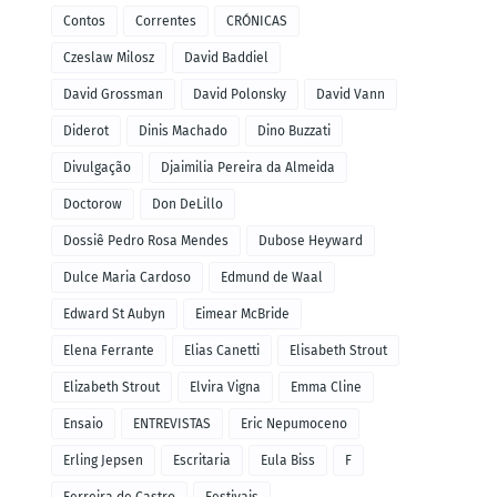
Contos
Correntes
CRÓNICAS
Czeslaw Milosz
David Baddiel
David Grossman
David Polonsky
David Vann
Diderot
Dinis Machado
Dino Buzzati
Divulgação
Djaimilia Pereira da Almeida
Doctorow
Don DeLillo
Dossiê Pedro Rosa Mendes
Dubose Heyward
Dulce Maria Cardoso
Edmund de Waal
Edward St Aubyn
Eimear McBride
Elena Ferrante
Elias Canetti
Elisabeth Strout
Elizabeth Strout
Elvira Vigna
Emma Cline
Ensaio
ENTREVISTAS
Eric Nepumoceno
Erling Jepsen
Escritaria
Eula Biss
F