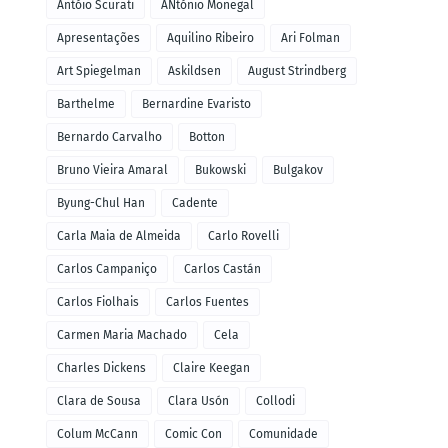
Antóio Scurati
ANtónio Monegal
Apresentações
Aquilino Ribeiro
Ari Folman
Art Spiegelman
Askildsen
August Strindberg
Barthelme
Bernardine Evaristo
Bernardo Carvalho
Botton
Bruno Vieira Amaral
Bukowski
Bulgakov
Byung-Chul Han
Cadente
Carla Maia de Almeida
Carlo Rovelli
Carlos Campaniço
Carlos Castán
Carlos Fiolhais
Carlos Fuentes
Carmen Maria Machado
Cela
Charles Dickens
Claire Keegan
Clara de Sousa
Clara Usón
Collodi
Colum McCann
Comic Con
Comunidade