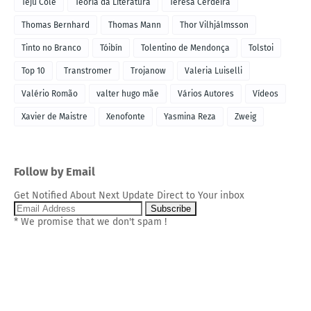
Teju Cole
Teoria da Literatura
Teresa Cerdeira
Thomas Bernhard
Thomas Mann
Thor Vilhjálmsson
Tinto no Branco
Tóibín
Tolentino de Mendonça
Tolstoi
Top 10
Transtromer
Trojanow
Valeria Luiselli
Valério Romão
valter hugo mãe
Vários Autores
Vídeos
Xavier de Maistre
Xenofonte
Yasmina Reza
Zweig
Follow by Email
Get Notified About Next Update Direct to Your inbox
* We promise that we don't spam !