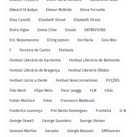
Edward St Aubyn
Eimear McBride
Elena Ferrante
Elias Canetti
Elisabeth Strout
Elizabeth Strout
Elvira Vigna
Emma Cline
Ensaio
ENTREVISTAS
Eric Nepumoceno
Erling Jepsen
Escritaria
Eula Biss
F
Ferreira de Castro
Festivais
Festival Literário da Gardunha
Festival Literário de Belmonte
Festival Literário de Bragança
Festival Literário Óbidos
Festival Livros a Oeste
Festival Novo Jornalismo
FICÇÕES
Fido Nesti
Filipe Melo
Fleur Jaeggy
FLM
Fólio
Foster Wallace
Fotos
Francesco Matteuzzi
Frederico Lourenço
Frei Bento Domingues
Fronteira
G-N
George Orwell
George Saunders
George Steiner
Geovani Martins
Gerador
Giorgio Bassani
GMTavares