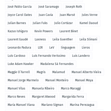
José Pablo García
José Saramago
Joseph Roth
Joyce Carol Oates
Juan Cavia
Juan Marsé
Jules Verne
Julian Barnes
Julian Fuks
Julio Cortázar
Kamel Daoud
Kazuo Ishiguro
Kevin Powers
Laurent Binet
Laurent Gaudé
Laxness
Leila Guenther
Leila Slimani
Leonardo Padura
LER
LeV
linguagem
Livros
Luís Cardoso
Luís Fernando Veríssimo
Luis Landero
Luke Adam Hawker
Madalena Sá Fernandes
Maggie O´Farrell
Magris
Malamud
Manuel Alberto Vieira
Manuel Jorge Marmelo
Manuel Monteiro
Manuel Moya
Manuel Vilas
Manuela Ribeiro
Marco Maraggi
Marco Neves
Margaret Atwood
Margarida Ferra
Maria Manuel Viana
Mariano Sigman
Marina Perezagua