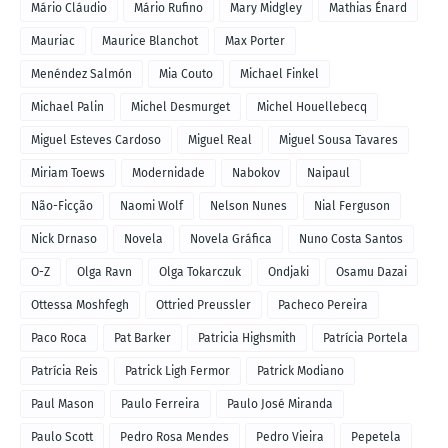
Mário Cláudio
Mário Rufino
Mary Midgley
Mathias Énard
Mauriac
Maurice Blanchot
Max Porter
Menéndez Salmón
Mia Couto
Michael Finkel
Michael Palin
Michel Desmurget
Michel Houellebecq
Miguel Esteves Cardoso
Miguel Real
Miguel Sousa Tavares
Miriam Toews
Modernidade
Nabokov
Naipaul
Não-Ficção
Naomi Wolf
Nelson Nunes
Nial Ferguson
Nick Drnaso
Novela
Novela Gráfica
Nuno Costa Santos
O-Z
Olga Ravn
Olga Tokarczuk
Ondjaki
Osamu Dazai
Ottessa Moshfegh
Ottried Preussler
Pacheco Pereira
Paco Roca
Pat Barker
Patricia Highsmith
Patrícia Portela
Patrícia Reis
Patrick Ligh Fermor
Patrick Modiano
Paul Mason
Paulo Ferreira
Paulo José Miranda
Paulo Scott
Pedro Rosa Mendes
Pedro Vieira
Pepetela