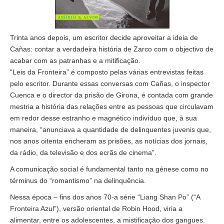
Trinta anos depois, um escritor decide aproveitar a ideia de
Cañas: contar a verdadeira história de Zarco com o objectivo de
acabar com as patranhas e a mitificação.
“Leis da Fronteira” é composto pelas várias entrevistas feitas
pelo escritor. Durante essas conversas com Cañas, o inspector
Cuenca e o director da prisão de Girona, é contada com grande
mestria a história das relações entre as pessoas que circulavam
em redor desse estranho e magnético indivíduo que, à sua
maneira, “anunciava a quantidade de delinquentes juvenis que,
nos anos oitenta encheram as prisões, as notícias dos jornais,
da rádio, da televisão e dos ecrãs de cinema”.
A comunicação social é fundamental tanto na génese como no
términus do “romantismo” na delinquência.
Nessa época – fins dos anos 70-a série “Liang Shan Po” (“A
Fronteira Azul”), versão oriental de Robin Hood, viria a
alimentar, entre os adolescentes, a mistificação dos gangues.