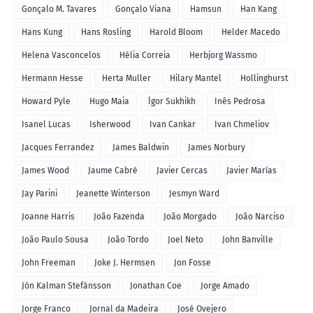
Gonçalo M. Tavares
Gonçalo Viana
Hamsun
Han Kang
Hans Kung
Hans Rosling
Harold Bloom
Helder Macedo
Helena Vasconcelos
Hélia Correia
Herbjorg Wassmo
Hermann Hesse
Herta Muller
Hilary Mantel
Hollinghurst
Howard Pyle
Hugo Maia
Ígor Sukhikh
Inês Pedrosa
Isanel Lucas
Isherwood
Ivan Cankar
Ivan Chmeliov
Jacques Ferrandez
James Baldwin
James Norbury
James Wood
Jaume Cabré
Javier Cercas
Javier Marías
Jay Parini
Jeanette Winterson
Jesmyn Ward
Joanne Harris
João Fazenda
João Morgado
João Narciso
João Paulo Sousa
João Tordo
Joel Neto
John Banville
John Freeman
Joke J. Hermsen
Jon Fosse
Jón Kalman Stefánsson
Jonathan Coe
Jorge Amado
Jorge Franco
Jornal da Madeira
José Ovejero