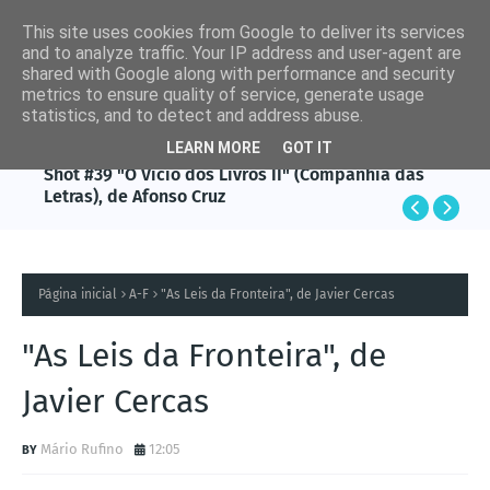
This site uses cookies from Google to deliver its services
and to analyze traffic. Your IP address and user-agent are
shared with Google along with performance and security
metrics to ensure quality of service, generate usage
statistics, and to detect and address abuse.
LEARN MORE
GOT IT
AFONSO CRUZ
Shot #39 "O Vício dos Livros II" (Companhia das
Letras), de Afonso Cruz
Página inicial
A-F
"As Leis da Fronteira", de Javier Cercas
"As Leis da Fronteira", de
Javier Cercas
Mário Rufino
12:05