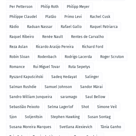
Per Petterson
Philip Roth
Philipp Meyer
Philippe Claudel
Platão
Primo Levi
Rachel Cusk
Rádio
Raduan Nassar
Rafael Gallo
Raquel Patriarca
Raquel Ribeiro
Renée Nault
Rentes de Carvalho
Reza Aslan
Ricardo Araújo Pereira
Richard Ford
Robin Sloan
Rodenbach
Rodrigo Lacerda
Roger Scruton
Romance
Rui Miguel Tovar
Ruta Sepetys
Ryszard Kapuściński
Sadeq Hedayat
Salinger
Salman Rushdie
Samuel Johnson
Sandor Márai
Sandro William Junqueira
saramago
Saul Bellow
Sebastião Peixoto
Selma Lagerlof
Shot
Simone Veil
Sjon
Soljenítsin
Stephen Hawking
Susan Sontag
Susana Moreira Marques
Svetlana Alexievich
Tânia Ganho