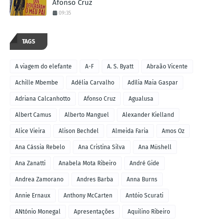
Afonso Cruz
09:35
TAGS
A viagem do elefante
A-F
A. S. Byatt
Abraão Vicente
Achille Mbembe
Adélia Carvalho
Adília Maia Gaspar
Adriana Calcanhotto
Afonso Cruz
Agualusa
Albert Camus
Alberto Manguel
Alexander Kielland
Alice Vieira
Alison Bechdel
Almeida Faria
Amos Oz
Ana Cássia Rebelo
Ana Cristina Silva
Ana Müshell
Ana Zanatti
Anabela Mota Ribeiro
André Gide
Andrea Zamorano
Andres Barba
Anna Burns
Annie Ernaux
Anthony McCarten
Antóio Scurati
ANtónio Monegal
Apresentações
Aquilino Ribeiro