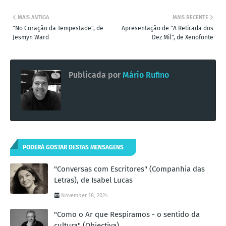
MAIS ANTIGA
MAIS RECENTE
"No Coração da Tempestade", de
Apresentação de "A Retirada dos
Jesmyn Ward
Dez Mil", de Xenofonte
Publicada por
Mário Rufino
PODERÁ GOSTAR DESTAS MENSAGENS
"Conversas com Escritores" (Companhia das
Letras), de Isabel Lucas
November 18, 2024
"Como o Ar que Respiramos - o sentido da
cultura" (Objectiva)