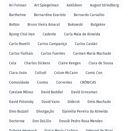
Ari Folman
Art Spiegelman
Askildsen
August Strindberg
Barthelme
Bernardine Evaristo
Bernardo Carvalho
Botton
Bruno Vieira Amaral
Bukowski
Bulgakov
Byung-Chul Han
Cadente
Carla Maia de Almeida
Carlo Rovelli
Carlos Campaniço
Carlos Castán
Carlos Fiolhais
Carlos Fuentes
Carmen Maria Machado
Cela
Charles Dickens
Claire Keegan
Clara de Sousa
Clara Usón
Collodi
Colum McCann
Comic Con
Comunidade
Contos
Correntes
CRÓNICAS
Czeslaw Milosz
David Baddiel
David Grossman
David Polonsky
David Vann
Diderot
Dinis Machado
Dino Buzzati
Divulgação
Djaimilia Pereira da Almeida
Doctorow
Don DeLillo
Dossiê Pedro Rosa Mendes
Dubose Heyward
Dulce Maria Cardoso
Edmund de Waal