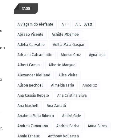
TAGS
A viagem do elefante
A-F
A. S. Byatt
os
Abraão Vicente
Achille Mbembe
Adélia Carvalho
Adília Maia Gaspar
seu
Adriana Calcanhotto
Afonso Cruz
Agualusa
Albert Camus
Alberto Manguel
Alexander Kielland
Alice Vieira
to
Alison Bechdel
Almeida Faria
Amos Oz
Ana Cássia Rebelo
Ana Cristina Silva
Ana Müshell
Ana Zanatti
,
Anabela Mota Ribeiro
André Gide
Andrea Zamorano
Andres Barba
Anna Burns
r,
Annie Ernaux
Anthony McCarten