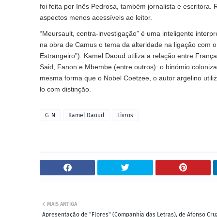
foi feita por Inês Pedrosa, também jornalista e escritora
aspectos menos acessíveis ao leitor.
“Meursault, contra-investigação” é uma inteligente interp
na obra de Camus o tema da alteridade na ligação com o 
Estrangeiro”). Kamel Daoud utiliza a relação entre França
Said, Fanon e Mbembe (entre outros): o binómio coloniza
mesma forma que o Nobel Coetzee, o autor argelino utiliz
lo com distinção.
G-N
Kamel Daoud
Livros
MAIS ANTIGA
Apresentação de "Flores" (Companhia das Letras), de Afonso Cru