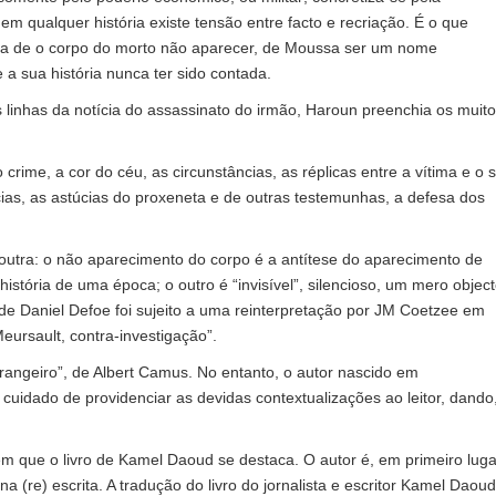
 qualquer história existe tensão entre facto e recriação. É o que
a de o corpo do morto não aparecer, de Moussa ser um nome
 a sua história nunca ter sido contada.
 linhas da notícia do assassinato do irmão, Haroun preenchia os muit
 crime, a cor do céu, as circunstâncias, as réplicas entre a vítima e o 
ícias, as astúcias do proxeneta e de outras testemunhas, a defesa dos
outra: o não aparecimento do corpo é a antítese do aparecimento de
história de uma época; o outro é “invisível”, silencioso, um mero objec
vro de Daniel Defoe foi sujeito a uma reinterpretação por JM Coetzee em
eursault, contra-investigação”.
trangeiro”, de Albert Camus. No entanto, o autor nascido em
uidado de providenciar as devidas contextualizações ao leitor, dando
 que o livro de Kamel Daoud se destaca. O autor é, em primeiro luga
na (re) escrita. A tradução do livro do jornalista e escritor Kamel Daoud