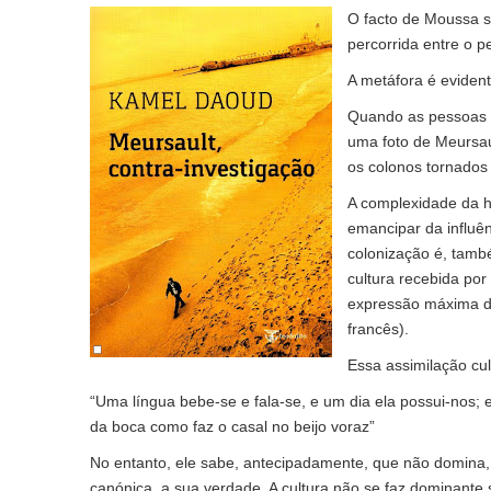
O facto de Moussa s
percorrida entre o 
A metáfora é evident
Quando as pessoas 
uma foto de Meursaul
os colonos tornados
A complexidade da h
emancipar da influên
colonização é, també
cultura recebida po
expressão máxima da 
francês).
Essa assimilação cul
“Uma língua bebe-se e fala-se, e um dia ela possui-nos;
da boca como faz o casal no beijo voraz”
No entanto, ele sabe, antecipadamente, que não domina, 
canónica, a sua verdade. A cultura não se faz dominante 