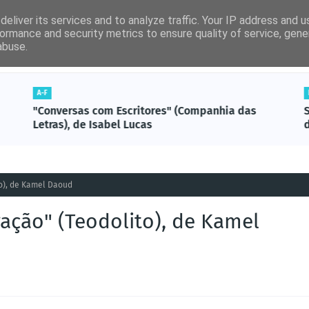
eliver its services and to analyze traffic. Your IP address and 
ormance and security metrics to ensure quality of service, gen
abuse.
por ordem alfabética)
Artigos Revista Ler
Não-Ficção
A-F
"Conversas com Escritores" (Companhia das
S
Letras), de Isabel Lucas
to), de Kamel Daoud
gação" (Teodolito), de Kamel