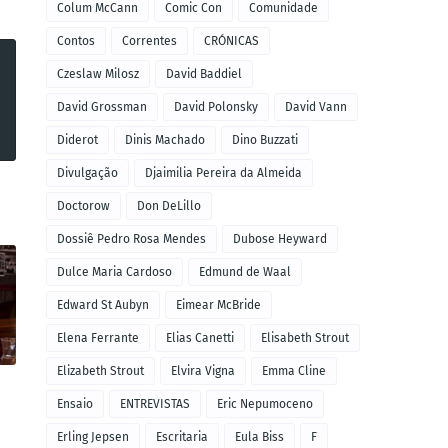
Colum McCann
Comic Con
Comunidade
Contos
Correntes
CRÓNICAS
Czeslaw Milosz
David Baddiel
David Grossman
David Polonsky
David Vann
Diderot
Dinis Machado
Dino Buzzati
Divulgação
Djaimilia Pereira da Almeida
Doctorow
Don DeLillo
Dossiê Pedro Rosa Mendes
Dubose Heyward
Dulce Maria Cardoso
Edmund de Waal
Edward St Aubyn
Eimear McBride
Elena Ferrante
Elias Canetti
Elisabeth Strout
Elizabeth Strout
Elvira Vigna
Emma Cline
Ensaio
ENTREVISTAS
Eric Nepumoceno
Erling Jepsen
Escritaria
Eula Biss
F