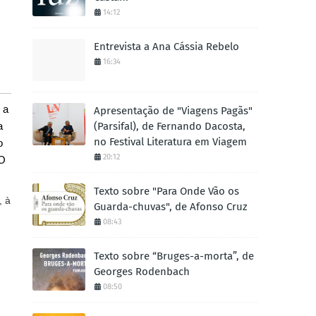
14:12
Entrevista a Ana Cássia Rebelo
16:34
 a
Apresentação de "Viagens Pagãs"
a
(Parsifal), de Fernando Dacosta,
no Festival Literatura em Viagem
o
20:12
“O
Texto sobre "Para Onde Vão os
, à
Guarda-chuvas", de Afonso Cruz
08:43
Texto sobre “Bruges-a-morta”, de
Georges Rodenbach
,
08:50