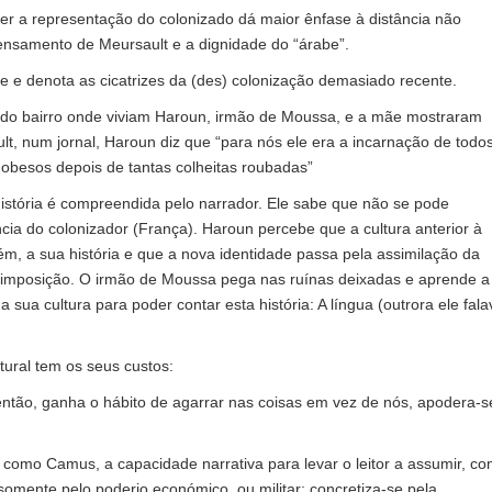
er a representação do colonizado dá maior ênfase à distância não
pensamento de Meursault e a dignidade do “árabe”.
e e denota as cicatrizes da (des) colonização demasiado recente.
do bairro onde viviam Haroun, irmão de Moussa, e a mãe mostraram
t, num jornal, Haroun diz que “para nós ele era a incarnação de todo
 obesos depois de tantas colheitas roubadas”
istória é compreendida pelo narrador. Ele sabe que não se pode
cia do colonizador (França). Haroun percebe que a cultura anterior à
m, a sua história e que a nova identidade passa pela assimilação da
r imposição. O irmão de Moussa pega nas ruínas deixadas e aprende a
sua cultura para poder contar esta história: A língua (outrora ele fala
tural tem os seus custos:
 então, ganha o hábito de agarrar nas coisas em vez de nós, apodera-s
como Camus, a capacidade narrativa para levar o leitor a assumir, c
somente pelo poderio económico, ou militar; concretiza-se pela