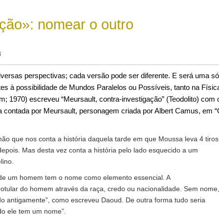
ação»: nomear o outro
3
versas perspectivas; cada versão pode ser diferente. E será uma só
s à possibilidade de Mundos Paralelos ou Possíveis, tanto na Físic
; 1970) escreveu “Meursault, contra-investigação” (Teodolito) com 
ria contada por Meursault, personagem criada por Albert Camus, em 
o que nos conta a história daquela tarde em que Moussa leva 4 tiros
epois. Mas desta vez conta a história pelo lado esquecido a um
lino.
 de um homem tem o nome como elemento essencial. A
otular do homem através da raça, credo ou nacionalidade. Sem nome
do antigamente”, como escreveu Daoud. De outra forma tudo seria
do ele tem um nome”.