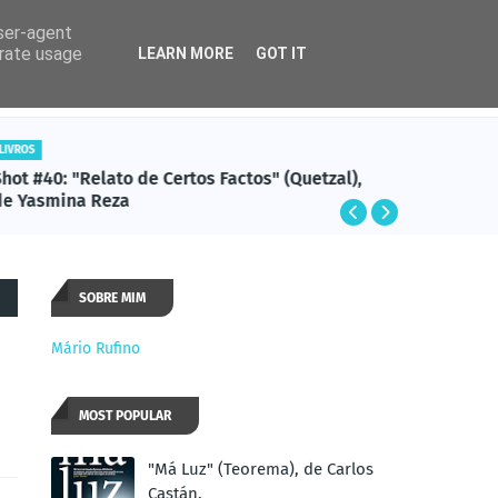
user-agent
erate usage
LEARN MORE
GOT IT
Rádio
Cadente
LIVROS
AFONSO CR
hot #40: "Relato de Certos Factos" (Quetzal),
Shot #39
de Yasmina Reza
Letras),
SOBRE MIM
Mário Rufino
MOST POPULAR
"Má Luz" (Teorema), de Carlos
Castán.