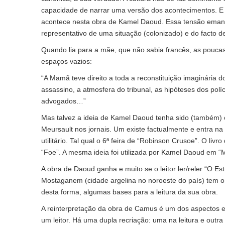
capacidade de narrar uma versão dos acontecimentos. E em
acontece nesta obra de Kamel Daoud. Essa tensão eman
representativo de uma situação (colonizado) e do facto de
Quando lia para a mãe, que não sabia francês, as poucas
espaços vazios:
“A Mamã teve direito a toda a reconstituição imaginária do
assassino, a atmosfera do tribunal, as hipóteses dos pol
advogados…”
Mas talvez a ideia de Kamel Daoud tenha sido (também) 
Meursault nos jornais. Um existe factualmente e entra na 
utilitário. Tal qual o 6ª feira de “Robinson Crusoe”. O li
“Foe”. A mesma ideia foi utilizada por Kamel Daoud em “M
A obra de Daoud ganha e muito se o leitor ler/reler “O Es
Mostaganem (cidade argelina no noroeste do país) tem o c
desta forma, algumas bases para a leitura da sua obra.
A reinterpretação da obra de Camus é um dos aspectos em
um leitor. Há uma dupla recriação: uma na leitura e outra 