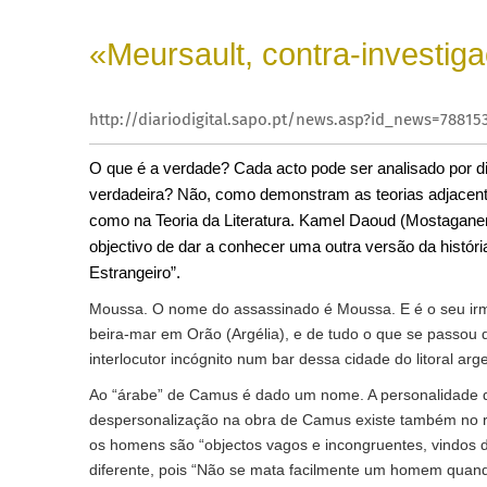
«Meursault, contra-investig
http://diariodigital.sapo.pt/news.asp?id_news=78815
O que é a verdade? Cada acto pode ser analisado por di
verdadeira? Não, como demonstram as teorias adjacente
como na Teoria da Literatura. Kamel Daoud (Mostaganem
objectivo de dar a conhecer uma outra versão da histó
Estrangeiro”.
Moussa. O nome do assassinado é Moussa. E é o seu irmã
beira-mar em Orão (Argélia), e de tudo o que se passou d
interlocutor incógnito num bar dessa cidade do litoral arge
Ao “árabe” de Camus é dado um nome. A personalidade
despersonalização na obra de Camus existe também no r
os homens são “objectos vagos e incongruentes, vindos 
diferente, pois “Não se mata facilmente um homem quan