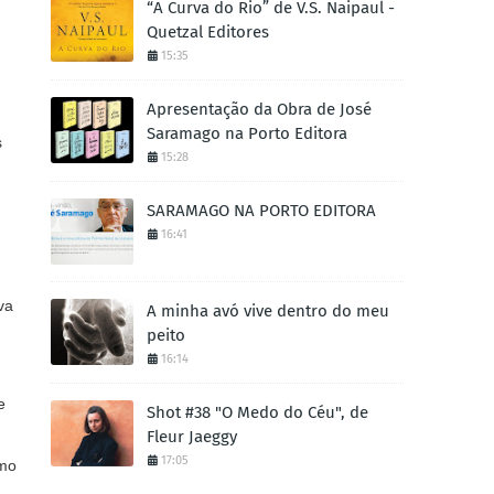
“A Curva do Rio” de V.S. Naipaul -
Quetzal Editores
15:35
Apresentação da Obra de José
Saramago na Porto Editora
s
15:28
SARAMAGO NA PORTO EDITORA
16:41
va
A minha avó vive dentro do meu
peito
16:14
e
Shot #38 "O Medo do Céu", de
Fleur Jaeggy
17:05
omo