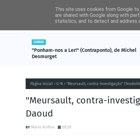
This site uses cookies from Google to d
are shared with Google along with perf
statistics, and to detect and address 
Entrevistas
Livros (
LIVROS
, de
"Ponham-nos a Ler!" (Contraponto), de Michel
Desmurget
Página inicial
G-N
"Meursault, contra-investigação" (Teodoli
"Meursault, contra-investi
Daoud
Mário Rufino
09:29