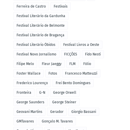
Ferreira de Castro
Festivais
Festival Literário da Gardunha
Festival Literário de Belmonte
Festival Literário de Bragança
Festival Literário Óbidos
Festival Livros a Oeste
Festival Novo Jornalismo
FICÇÕES
Fido Nesti
Filipe Melo
Fleur Jaeggy
FLM
Fólio
Foster Wallace
Fotos
Francesco Matteuzzi
Frederico Lourenço
Frei Bento Domingues
Fronteira
G-N
George Orwell
George Saunders
George Steiner
Geovani Martins
Gerador
Giorgio Bassani
GMTavares
Gonçalo M. Tavares