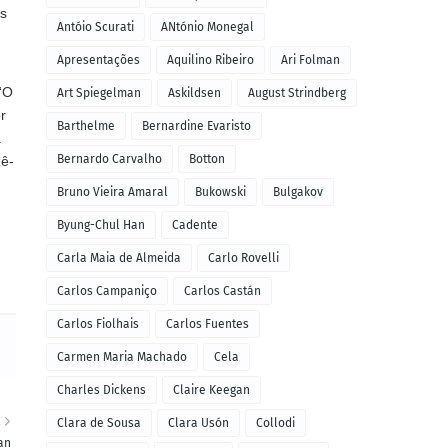
ns
Antóio Scurati
ANtónio Monegal
Apresentações
Aquilino Ribeiro
Ari Folman
“O
Art Spiegelman
Askildsen
August Strindberg
r
Barthelme
Bernardine Evaristo
a
Bernardo Carvalho
Botton
zê-
Bruno Vieira Amaral
Bukowski
Bulgakov
Byung-Chul Han
Cadente
Carla Maia de Almeida
Carlo Rovelli
Carlos Campaniço
Carlos Castán
Carlos Fiolhais
Carlos Fuentes
Carmen Maria Machado
Cela
Charles Dickens
Claire Keegan
E
Clara de Sousa
Clara Usón
Collodi
an