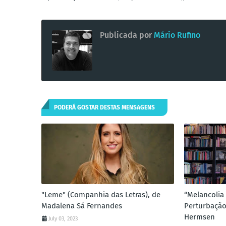
Publicada por
Mário Rufino
PODERÁ GOSTAR DESTAS MENSAGENS
"Leme" (Companhia das Letras), de
“Melancoli
Madalena Sá Fernandes
Perturbação”
Hermsen
July 03, 2023