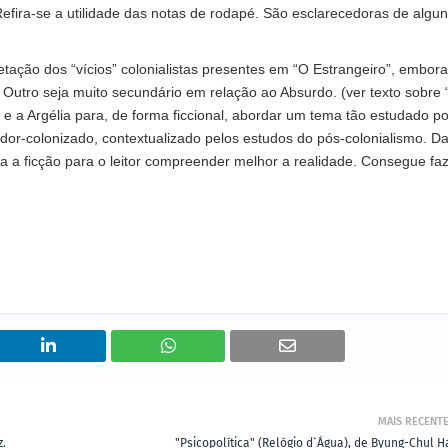
. Refira-se a utilidade das notas de rodapé. São esclarecedoras de algu
retação dos “vícios” colonialistas presentes em “O Estrangeiro”, embora
Outro seja muito secundário em relação ao Absurdo. (ver texto sobre 
 e a Argélia para, de forma ficcional, abordar um tema tão estudado po
dor-colonizado, contextualizado pelos estudos do pós-colonialismo. D
a a ficção para o leitor compreender melhor a realidade. Consegue fa
MAIS RECENT
z.
"Psicopolítica" (Relógio d`Água), de Byung-Chul H