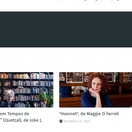
a em Tempos de
"Hamnet", de Maggie O´Farrell
 (Quetzal), de Joke J.
December 23, 2021