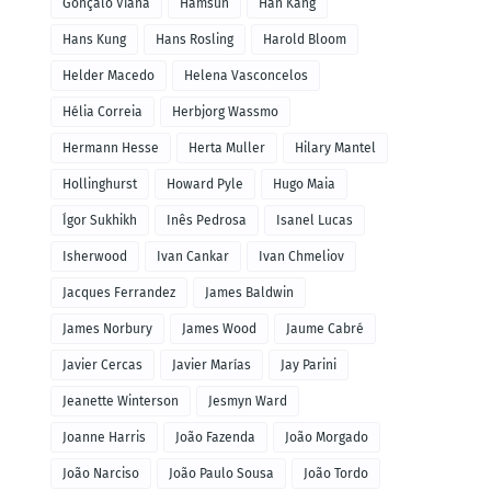
Gonçalo Viana
Hamsun
Han Kang
Hans Kung
Hans Rosling
Harold Bloom
Helder Macedo
Helena Vasconcelos
Hélia Correia
Herbjorg Wassmo
Hermann Hesse
Herta Muller
Hilary Mantel
Hollinghurst
Howard Pyle
Hugo Maia
Ígor Sukhikh
Inês Pedrosa
Isanel Lucas
Isherwood
Ivan Cankar
Ivan Chmeliov
Jacques Ferrandez
James Baldwin
James Norbury
James Wood
Jaume Cabré
Javier Cercas
Javier Marías
Jay Parini
Jeanette Winterson
Jesmyn Ward
Joanne Harris
João Fazenda
João Morgado
João Narciso
João Paulo Sousa
João Tordo