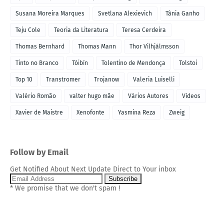
Susana Moreira Marques
Svetlana Alexievich
Tânia Ganho
Teju Cole
Teoria da Literatura
Teresa Cerdeira
Thomas Bernhard
Thomas Mann
Thor Vilhjálmsson
Tinto no Branco
Tóibín
Tolentino de Mendonça
Tolstoi
Top 10
Transtromer
Trojanow
Valeria Luiselli
Valério Romão
valter hugo mãe
Vários Autores
Vídeos
Xavier de Maistre
Xenofonte
Yasmina Reza
Zweig
Follow by Email
Get Notified About Next Update Direct to Your inbox
* We promise that we don't spam !