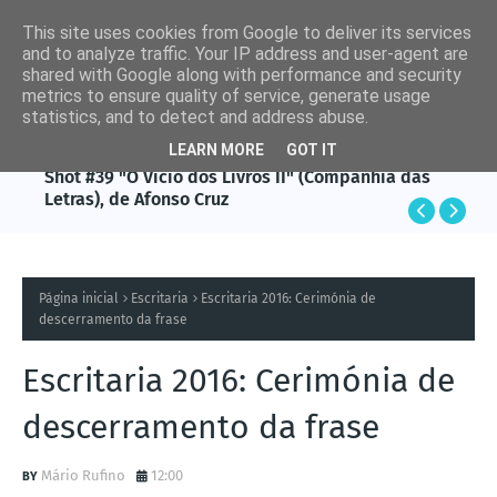
This site uses cookies from Google to deliver its services
and to analyze traffic. Your IP address and user-agent are
shared with Google along with performance and security
metrics to ensure quality of service, generate usage
statistics, and to detect and address abuse.
LEARN MORE
GOT IT
AFONSO CRUZ
Shot #39 "O Vício dos Livros II" (Companhia das
Letras), de Afonso Cruz
Página inicial
Escritaria
Escritaria 2016: Cerimónia de
descerramento da frase
Escritaria 2016: Cerimónia de
descerramento da frase
Mário Rufino
12:00