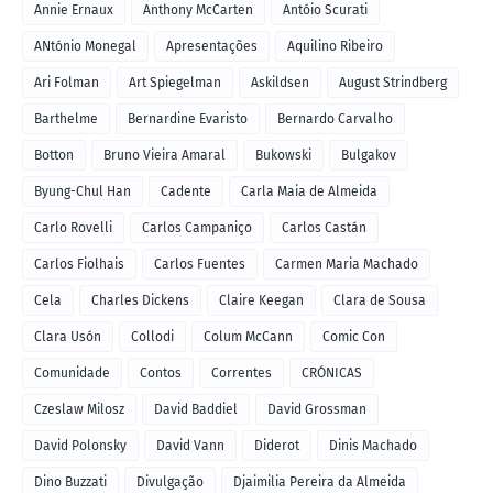
Annie Ernaux
Anthony McCarten
Antóio Scurati
ANtónio Monegal
Apresentações
Aquilino Ribeiro
Ari Folman
Art Spiegelman
Askildsen
August Strindberg
Barthelme
Bernardine Evaristo
Bernardo Carvalho
Botton
Bruno Vieira Amaral
Bukowski
Bulgakov
Byung-Chul Han
Cadente
Carla Maia de Almeida
Carlo Rovelli
Carlos Campaniço
Carlos Castán
Carlos Fiolhais
Carlos Fuentes
Carmen Maria Machado
Cela
Charles Dickens
Claire Keegan
Clara de Sousa
Clara Usón
Collodi
Colum McCann
Comic Con
Comunidade
Contos
Correntes
CRÓNICAS
Czeslaw Milosz
David Baddiel
David Grossman
David Polonsky
David Vann
Diderot
Dinis Machado
Dino Buzzati
Divulgação
Djaimilia Pereira da Almeida