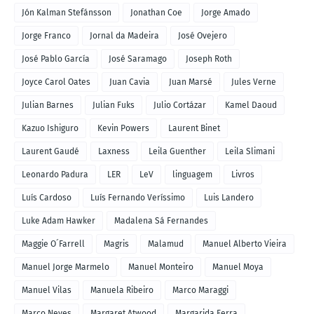
Jón Kalman Stefánsson
Jonathan Coe
Jorge Amado
Jorge Franco
Jornal da Madeira
José Ovejero
José Pablo García
José Saramago
Joseph Roth
Joyce Carol Oates
Juan Cavia
Juan Marsé
Jules Verne
Julian Barnes
Julian Fuks
Julio Cortázar
Kamel Daoud
Kazuo Ishiguro
Kevin Powers
Laurent Binet
Laurent Gaudé
Laxness
Leila Guenther
Leila Slimani
Leonardo Padura
LER
LeV
linguagem
Livros
Luís Cardoso
Luís Fernando Veríssimo
Luis Landero
Luke Adam Hawker
Madalena Sá Fernandes
Maggie O´Farrell
Magris
Malamud
Manuel Alberto Vieira
Manuel Jorge Marmelo
Manuel Monteiro
Manuel Moya
Manuel Vilas
Manuela Ribeiro
Marco Maraggi
Marco Neves
Margaret Atwood
Margarida Ferra