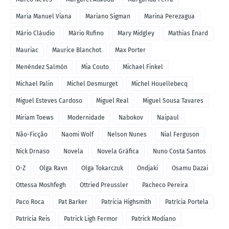
Maria Manuel Viana
Mariano Sigman
Marina Perezagua
Mário Cláudio
Mário Rufino
Mary Midgley
Mathias Énard
Mauriac
Maurice Blanchot
Max Porter
Menéndez Salmón
Mia Couto
Michael Finkel
Michael Palin
Michel Desmurget
Michel Houellebecq
Miguel Esteves Cardoso
Miguel Real
Miguel Sousa Tavares
Miriam Toews
Modernidade
Nabokov
Naipaul
Não-Ficção
Naomi Wolf
Nelson Nunes
Nial Ferguson
Nick Drnaso
Novela
Novela Gráfica
Nuno Costa Santos
O-Z
Olga Ravn
Olga Tokarczuk
Ondjaki
Osamu Dazai
Ottessa Moshfegh
Ottried Preussler
Pacheco Pereira
Paco Roca
Pat Barker
Patricia Highsmith
Patrícia Portela
Patrícia Reis
Patrick Ligh Fermor
Patrick Modiano