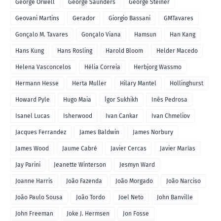
George Orwell
George Saunders
George Steiner
Geovani Martins
Gerador
Giorgio Bassani
GMTavares
Gonçalo M. Tavares
Gonçalo Viana
Hamsun
Han Kang
Hans Kung
Hans Rosling
Harold Bloom
Helder Macedo
Helena Vasconcelos
Hélia Correia
Herbjorg Wassmo
Hermann Hesse
Herta Muller
Hilary Mantel
Hollinghurst
Howard Pyle
Hugo Maia
Ígor Sukhikh
Inês Pedrosa
Isanel Lucas
Isherwood
Ivan Cankar
Ivan Chmeliov
Jacques Ferrandez
James Baldwin
James Norbury
James Wood
Jaume Cabré
Javier Cercas
Javier Marías
Jay Parini
Jeanette Winterson
Jesmyn Ward
Joanne Harris
João Fazenda
João Morgado
João Narciso
João Paulo Sousa
João Tordo
Joel Neto
John Banville
John Freeman
Joke J. Hermsen
Jon Fosse