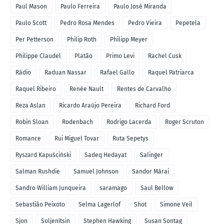
Paul Mason
Paulo Ferreira
Paulo José Miranda
Paulo Scott
Pedro Rosa Mendes
Pedro Vieira
Pepetela
Per Petterson
Philip Roth
Philipp Meyer
Philippe Claudel
Platão
Primo Levi
Rachel Cusk
Rádio
Raduan Nassar
Rafael Gallo
Raquel Patriarca
Raquel Ribeiro
Renée Nault
Rentes de Carvalho
Reza Aslan
Ricardo Araújo Pereira
Richard Ford
Robin Sloan
Rodenbach
Rodrigo Lacerda
Roger Scruton
Romance
Rui Miguel Tovar
Ruta Sepetys
Ryszard Kapuściński
Sadeq Hedayat
Salinger
Salman Rushdie
Samuel Johnson
Sandor Márai
Sandro William Junqueira
saramago
Saul Bellow
Sebastião Peixoto
Selma Lagerlof
Shot
Simone Veil
Sjon
Soljenítsin
Stephen Hawking
Susan Sontag