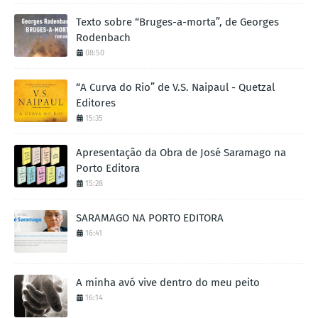
Texto sobre “Bruges-a-morta”, de Georges
Rodenbach
08:50
“A Curva do Rio” de V.S. Naipaul - Quetzal
Editores
15:35
Apresentação da Obra de José Saramago na
Porto Editora
15:28
SARAMAGO NA PORTO EDITORA
16:41
A minha avó vive dentro do meu peito
16:14