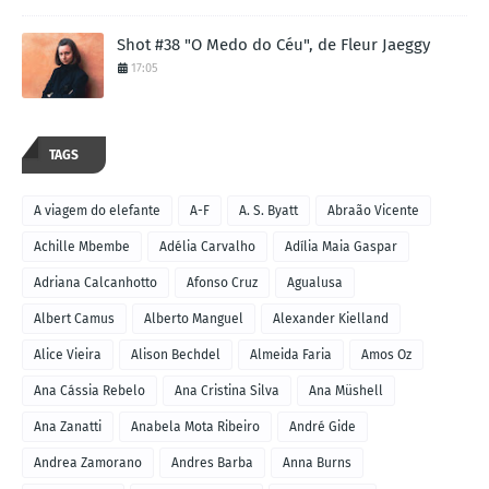
Shot #38 "O Medo do Céu", de Fleur Jaeggy
17:05
TAGS
A viagem do elefante
A-F
A. S. Byatt
Abraão Vicente
Achille Mbembe
Adélia Carvalho
Adília Maia Gaspar
Adriana Calcanhotto
Afonso Cruz
Agualusa
Albert Camus
Alberto Manguel
Alexander Kielland
Alice Vieira
Alison Bechdel
Almeida Faria
Amos Oz
Ana Cássia Rebelo
Ana Cristina Silva
Ana Müshell
Ana Zanatti
Anabela Mota Ribeiro
André Gide
Andrea Zamorano
Andres Barba
Anna Burns