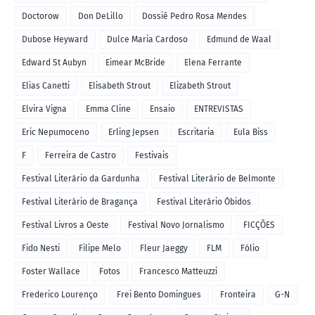
Doctorow
Don DeLillo
Dossiê Pedro Rosa Mendes
Dubose Heyward
Dulce Maria Cardoso
Edmund de Waal
Edward St Aubyn
Eimear McBride
Elena Ferrante
Elias Canetti
Elisabeth Strout
Elizabeth Strout
Elvira Vigna
Emma Cline
Ensaio
ENTREVISTAS
Eric Nepumoceno
Erling Jepsen
Escritaria
Eula Biss
F
Ferreira de Castro
Festivais
Festival Literário da Gardunha
Festival Literário de Belmonte
Festival Literário de Bragança
Festival Literário Óbidos
Festival Livros a Oeste
Festival Novo Jornalismo
FICÇÕES
Fido Nesti
Filipe Melo
Fleur Jaeggy
FLM
Fólio
Foster Wallace
Fotos
Francesco Matteuzzi
Frederico Lourenço
Frei Bento Domingues
Fronteira
G-N