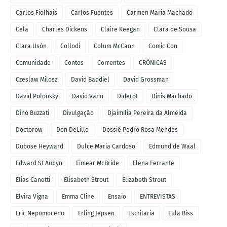
Carlos Fiolhais
Carlos Fuentes
Carmen Maria Machado
Cela
Charles Dickens
Claire Keegan
Clara de Sousa
Clara Usón
Collodi
Colum McCann
Comic Con
Comunidade
Contos
Correntes
CRÓNICAS
Czeslaw Milosz
David Baddiel
David Grossman
David Polonsky
David Vann
Diderot
Dinis Machado
Dino Buzzati
Divulgação
Djaimilia Pereira da Almeida
Doctorow
Don DeLillo
Dossiê Pedro Rosa Mendes
Dubose Heyward
Dulce Maria Cardoso
Edmund de Waal
Edward St Aubyn
Eimear McBride
Elena Ferrante
Elias Canetti
Elisabeth Strout
Elizabeth Strout
Elvira Vigna
Emma Cline
Ensaio
ENTREVISTAS
Eric Nepumoceno
Erling Jepsen
Escritaria
Eula Biss