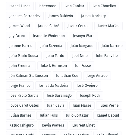
Isanel Lucas
Isherwood
Ivan Cankar
Ivan Chmeliov
Jacques Ferrandez
James Baldwin
James Norbury
James Wood
Jaume Cabré
Javier Cercas
Javier Marías
Jay Parini
Jeanette Winterson
Jesmyn Ward
Joanne Harris
João Fazenda
João Morgado
João Narciso
João Paulo Sousa
João Tordo
Joel Neto
John Banville
John Freeman
Joke J. Hermsen
Jon Fosse
Jón Kalman Stefánsson
Jonathan Coe
Jorge Amado
Jorge Franco
Jornal da Madeira
José Ovejero
José Pablo García
José Saramago
Joseph Roth
Joyce Carol Oates
Juan Cavia
Juan Marsé
Jules Verne
Julian Barnes
Julian Fuks
Julio Cortázar
Kamel Daoud
Kazuo Ishiguro
Kevin Powers
Laurent Binet