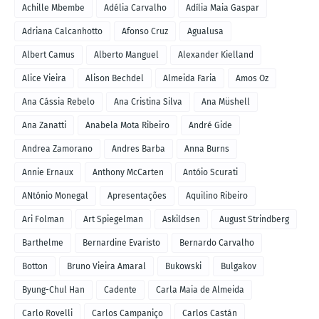
Achille Mbembe
Adélia Carvalho
Adília Maia Gaspar
Adriana Calcanhotto
Afonso Cruz
Agualusa
Albert Camus
Alberto Manguel
Alexander Kielland
Alice Vieira
Alison Bechdel
Almeida Faria
Amos Oz
Ana Cássia Rebelo
Ana Cristina Silva
Ana Müshell
Ana Zanatti
Anabela Mota Ribeiro
André Gide
Andrea Zamorano
Andres Barba
Anna Burns
Annie Ernaux
Anthony McCarten
Antóio Scurati
ANtónio Monegal
Apresentações
Aquilino Ribeiro
Ari Folman
Art Spiegelman
Askildsen
August Strindberg
Barthelme
Bernardine Evaristo
Bernardo Carvalho
Botton
Bruno Vieira Amaral
Bukowski
Bulgakov
Byung-Chul Han
Cadente
Carla Maia de Almeida
Carlo Rovelli
Carlos Campaniço
Carlos Castán