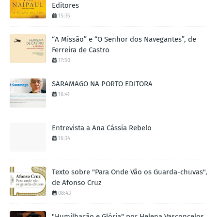
Editores
15:35
“A Missão” e “O Senhor dos Navegantes”, de
Ferreira de Castro
17:50
SARAMAGO NA PORTO EDITORA
16:41
Entrevista a Ana Cássia Rebelo
16:34
Texto sobre "Para Onde Vão os Guarda-chuvas",
de Afonso Cruz
08:43
"Humilhação e Glória" por Helena Vasconcelos