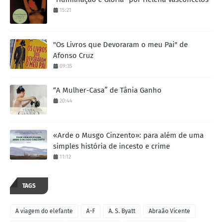
15:21
"Os Livros que Devoraram o meu Pai" de
Afonso Cruz
09:35
“A Mulher-Casa” de Tânia Ganho
20:44
«Arde o Musgo Cinzento»: para além de uma
simples história de incesto e crime
11:12
TAGS
A viagem do elefante
A-F
A. S. Byatt
Abraão Vicente