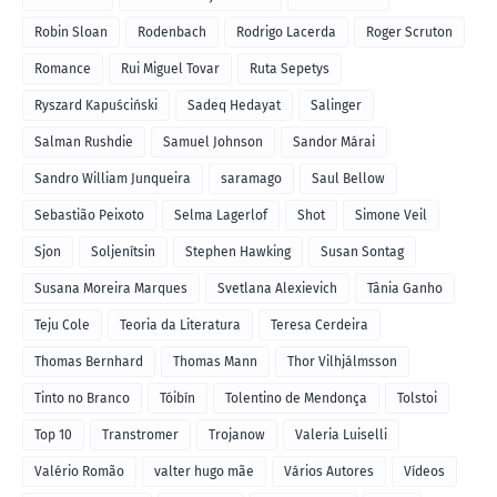
Robin Sloan
Rodenbach
Rodrigo Lacerda
Roger Scruton
Romance
Rui Miguel Tovar
Ruta Sepetys
Ryszard Kapuściński
Sadeq Hedayat
Salinger
Salman Rushdie
Samuel Johnson
Sandor Márai
Sandro William Junqueira
saramago
Saul Bellow
Sebastião Peixoto
Selma Lagerlof
Shot
Simone Veil
Sjon
Soljenítsin
Stephen Hawking
Susan Sontag
Susana Moreira Marques
Svetlana Alexievich
Tânia Ganho
Teju Cole
Teoria da Literatura
Teresa Cerdeira
Thomas Bernhard
Thomas Mann
Thor Vilhjálmsson
Tinto no Branco
Tóibín
Tolentino de Mendonça
Tolstoi
Top 10
Transtromer
Trojanow
Valeria Luiselli
Valério Romão
valter hugo mãe
Vários Autores
Vídeos