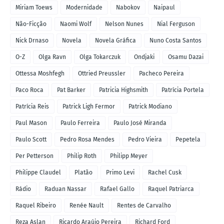
Miriam Toews
Modernidade
Nabokov
Naipaul
Não-Ficção
Naomi Wolf
Nelson Nunes
Nial Ferguson
Nick Drnaso
Novela
Novela Gráfica
Nuno Costa Santos
O-Z
Olga Ravn
Olga Tokarczuk
Ondjaki
Osamu Dazai
Ottessa Moshfegh
Ottried Preussler
Pacheco Pereira
Paco Roca
Pat Barker
Patricia Highsmith
Patrícia Portela
Patrícia Reis
Patrick Ligh Fermor
Patrick Modiano
Paul Mason
Paulo Ferreira
Paulo José Miranda
Paulo Scott
Pedro Rosa Mendes
Pedro Vieira
Pepetela
Per Petterson
Philip Roth
Philipp Meyer
Philippe Claudel
Platão
Primo Levi
Rachel Cusk
Rádio
Raduan Nassar
Rafael Gallo
Raquel Patriarca
Raquel Ribeiro
Renée Nault
Rentes de Carvalho
Reza Aslan
Ricardo Araújo Pereira
Richard Ford