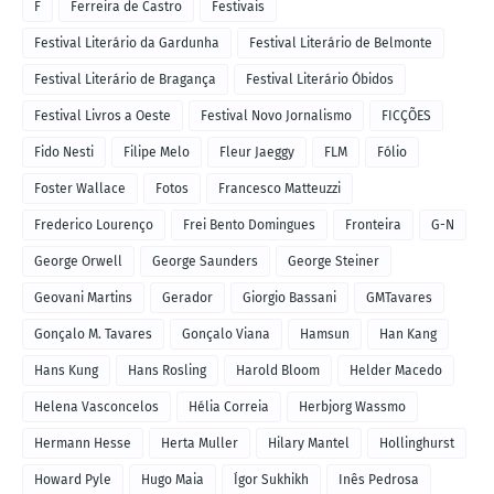
F
Ferreira de Castro
Festivais
Festival Literário da Gardunha
Festival Literário de Belmonte
Festival Literário de Bragança
Festival Literário Óbidos
Festival Livros a Oeste
Festival Novo Jornalismo
FICÇÕES
Fido Nesti
Filipe Melo
Fleur Jaeggy
FLM
Fólio
Foster Wallace
Fotos
Francesco Matteuzzi
Frederico Lourenço
Frei Bento Domingues
Fronteira
G-N
George Orwell
George Saunders
George Steiner
Geovani Martins
Gerador
Giorgio Bassani
GMTavares
Gonçalo M. Tavares
Gonçalo Viana
Hamsun
Han Kang
Hans Kung
Hans Rosling
Harold Bloom
Helder Macedo
Helena Vasconcelos
Hélia Correia
Herbjorg Wassmo
Hermann Hesse
Herta Muller
Hilary Mantel
Hollinghurst
Howard Pyle
Hugo Maia
Ígor Sukhikh
Inês Pedrosa