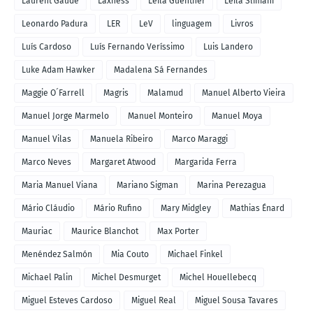
Laurent Gaudé
Laxness
Leila Guenther
Leila Slimani
Leonardo Padura
LER
LeV
linguagem
Livros
Luís Cardoso
Luís Fernando Veríssimo
Luis Landero
Luke Adam Hawker
Madalena Sá Fernandes
Maggie O´Farrell
Magris
Malamud
Manuel Alberto Vieira
Manuel Jorge Marmelo
Manuel Monteiro
Manuel Moya
Manuel Vilas
Manuela Ribeiro
Marco Maraggi
Marco Neves
Margaret Atwood
Margarida Ferra
Maria Manuel Viana
Mariano Sigman
Marina Perezagua
Mário Cláudio
Mário Rufino
Mary Midgley
Mathias Énard
Mauriac
Maurice Blanchot
Max Porter
Menéndez Salmón
Mia Couto
Michael Finkel
Michael Palin
Michel Desmurget
Michel Houellebecq
Miguel Esteves Cardoso
Miguel Real
Miguel Sousa Tavares