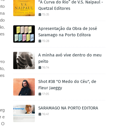
“A Curva do Rio” de V.S. Naipaul -
eto
Quetzal Editores
gma
15:35
ido
ão,
Apresentação da Obra de José
tes
Saramago na Porto Editora
15:28
A minha avó vive dentro do meu
peito
vro
16:14
to,
des
Shot #38 "O Medo do Céu", de
Fleur Jaeggy
17:05
SARAMAGO NA PORTO EDITORA
urg
16:41
r e
. O