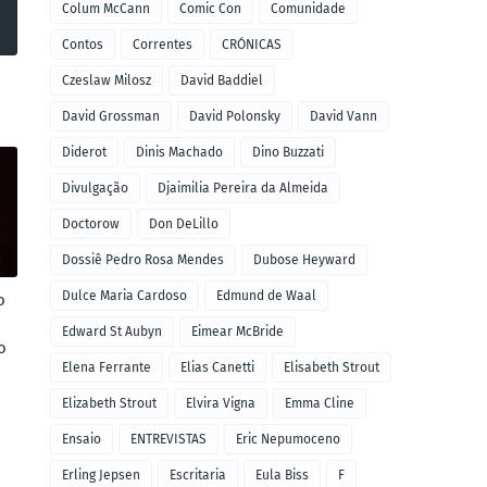
Colum McCann
Comic Con
Comunidade
Contos
Correntes
CRÓNICAS
Czeslaw Milosz
David Baddiel
David Grossman
David Polonsky
David Vann
Diderot
Dinis Machado
Dino Buzzati
Divulgação
Djaimilia Pereira da Almeida
Doctorow
Don DeLillo
Dossiê Pedro Rosa Mendes
Dubose Heyward
Dulce Maria Cardoso
Edmund de Waal
o
Edward St Aubyn
Eimear McBride
o
Elena Ferrante
Elias Canetti
Elisabeth Strout
Elizabeth Strout
Elvira Vigna
Emma Cline
Ensaio
ENTREVISTAS
Eric Nepumoceno
Erling Jepsen
Escritaria
Eula Biss
F