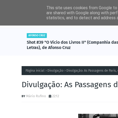
This site uses cookies from Google to d
are shared with Google along with perf
statistics, and to detect and address 
Entrevistas
Livros (
AFONSO CRUZ
tzal),
Shot #39 "O Vício dos Livros II" (Companhia da
Letras), de Afonso Cruz
Página inicial
Divulgação
Divulgação: As Passagens de Paris,
Divulgação: As Passagens d
Mário Rufino
22:12