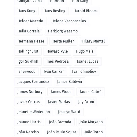
Gonçalo Viana
Hamsun
Han Kang
Hans Kung
Hans Rosling
Harold Bloom
Helder Macedo
Helena Vasconcelos
Hélia Correia
Herbjorg Wassmo
Hermann Hesse
Herta Muller
Hilary Mantel
Hollinghurst
Howard Pyle
Hugo Maia
Ígor Sukhikh
Inês Pedrosa
Isanel Lucas
Isherwood
Ivan Cankar
Ivan Chmeliov
Jacques Ferrandez
James Baldwin
James Norbury
James Wood
Jaume Cabré
Javier Cercas
Javier Marías
Jay Parini
Jeanette Winterson
Jesmyn Ward
Joanne Harris
João Fazenda
João Morgado
João Narciso
João Paulo Sousa
João Tordo