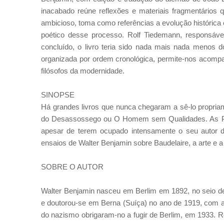
inacabado reúne reflexões e materiais fragmentários 
ambicioso, toma como referências a evolução histórica 
poético desse processo. Rolf Tiedemann, responsável
concluído, o livro teria sido nada mais nada menos do
organizada por ordem cronológica, permite-nos acomp
filósofos da modernidade.
SINOPSE
Há grandes livros que nunca chegaram a sê-lo propria
do Desassossego ou O Homem sem Qualidades. As Pa
apesar de terem ocupado intensamente o seu autor d
ensaios de Walter Benjamin sobre Baudelaire, a arte e a 
SOBRE O AUTOR
Walter Benjamin nasceu em Berlim em 1892, no seio de 
e doutorou-se em Berna (Suíça) no ano de 1919, com a
do nazismo obrigaram-no a fugir de Berlim, em 1933. R