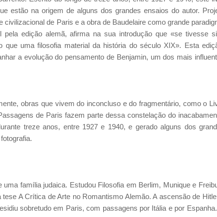
que estão na origem de alguns dos grandes ensaios do autor. Proj
e civilizacional de Paris e a obra de Baudelaire como grande paradi
 pela edição alemã, afirma na sua introdução que «se tivesse s
 que uma filosofia material da história do século XIX». Esta ediç
anhar a evolução do pensamento de Benjamin, um dos mais influen
mente, obras que vivem do inconcluso e do fragmentário, como o Li
ssagens de Paris fazem parte dessa constelação do inacabamen
urante treze anos, entre 1927 e 1940, e gerado alguns dos gran
fotografia.
uma família judaica. Estudou Filosofia em Berlim, Munique e Freib
 tese A Crítica de Arte no Romantismo Alemão. A ascensão de Hitle
esidiu sobretudo em Paris, com passagens por Itália e por Espanha