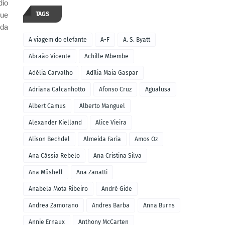
dio
que
TAGS
 da
A viagem do elefante
A-F
A. S. Byatt
Abraão Vicente
Achille Mbembe
Adélia Carvalho
Adília Maia Gaspar
Adriana Calcanhotto
Afonso Cruz
Agualusa
Albert Camus
Alberto Manguel
Alexander Kielland
Alice Vieira
Alison Bechdel
Almeida Faria
Amos Oz
Ana Cássia Rebelo
Ana Cristina Silva
Ana Müshell
Ana Zanatti
Anabela Mota Ribeiro
André Gide
Andrea Zamorano
Andres Barba
Anna Burns
Annie Ernaux
Anthony McCarten