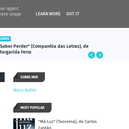
user-agent
erate usage
LEARN MORE
GOT IT
Rádio
Cadente
LIVROS
LIVROS
"Saber Perder" (Companhia das Letras), de
"Ponham-
Margarida Ferra
Desmur
SOBRE MIM
Mário Rufino
MOST POPULAR
"Má Luz" (Teorema), de Carlos
Castán.