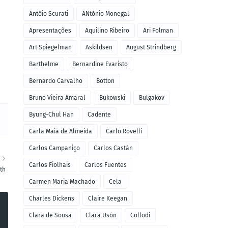
Antóio Scurati
ANtónio Monegal
Apresentações
Aquilino Ribeiro
Ari Folman
Art Spiegelman
Askildsen
August Strindberg
Barthelme
Bernardine Evaristo
Bernardo Carvalho
Botton
Bruno Vieira Amaral
Bukowski
Bulgakov
Byung-Chul Han
Cadente
Carla Maia de Almeida
Carlo Rovelli
Carlos Campaniço
Carlos Castán
E
Carlos Fiolhais
Carlos Fuentes
th
Carmen Maria Machado
Cela
Charles Dickens
Claire Keegan
Clara de Sousa
Clara Usón
Collodi