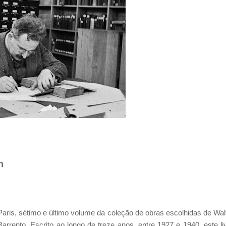
n
Paris, sétimo e último volume da coleção de obras escolhidas de Wal
rento. Escrito ao longo de treze anos, entre 1927 e 1940, este li