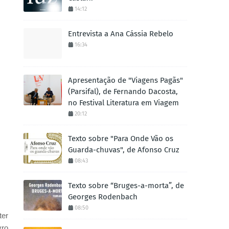
14:12
Entrevista a Ana Cássia Rebelo
16:34
Apresentação de "Viagens Pagãs"
(Parsifal), de Fernando Dacosta,
no Festival Literatura em Viagem
20:12
Texto sobre "Para Onde Vão os
Guarda-chuvas", de Afonso Cruz
08:43
Texto sobre “Bruges-a-morta”, de
Georges Rodenbach
08:50
ter
vro