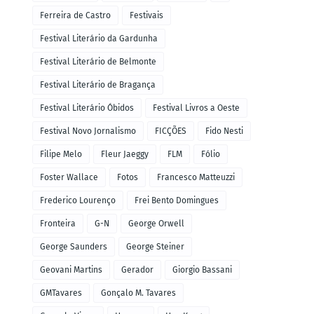
Ferreira de Castro
Festivais
Festival Literário da Gardunha
Festival Literário de Belmonte
Festival Literário de Bragança
Festival Literário Óbidos
Festival Livros a Oeste
Festival Novo Jornalismo
FICÇÕES
Fido Nesti
Filipe Melo
Fleur Jaeggy
FLM
Fólio
Foster Wallace
Fotos
Francesco Matteuzzi
Frederico Lourenço
Frei Bento Domingues
Fronteira
G-N
George Orwell
George Saunders
George Steiner
Geovani Martins
Gerador
Giorgio Bassani
GMTavares
Gonçalo M. Tavares