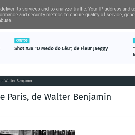
eliver its services and to analyze traffic. Your IP address and 
ormance and security metrics to ensure quality of service, gen
abuse.
por ordem alfabética)
Artigos Revista Ler
Não-Ficção
CONTOS
s
Shot #38 "O Medo do Céu", de Fleur Jaeggy
 de Walter Benjamin
e Paris, de Walter Benjamin