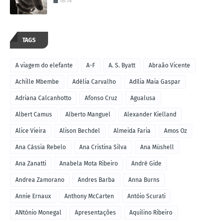
16:14
TAGS
A viagem do elefante
A-F
A. S. Byatt
Abraão Vicente
Achille Mbembe
Adélia Carvalho
Adília Maia Gaspar
Adriana Calcanhotto
Afonso Cruz
Agualusa
Albert Camus
Alberto Manguel
Alexander Kielland
Alice Vieira
Alison Bechdel
Almeida Faria
Amos Oz
Ana Cássia Rebelo
Ana Cristina Silva
Ana Müshell
Ana Zanatti
Anabela Mota Ribeiro
André Gide
Andrea Zamorano
Andres Barba
Anna Burns
Annie Ernaux
Anthony McCarten
Antóio Scurati
ANtónio Monegal
Apresentações
Aquilino Ribeiro