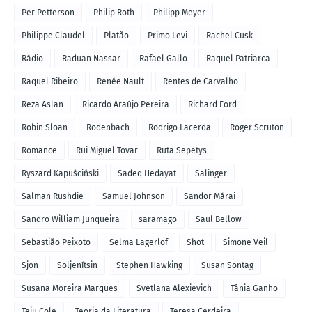
Per Petterson
Philip Roth
Philipp Meyer
Philippe Claudel
Platão
Primo Levi
Rachel Cusk
Rádio
Raduan Nassar
Rafael Gallo
Raquel Patriarca
Raquel Ribeiro
Renée Nault
Rentes de Carvalho
Reza Aslan
Ricardo Araújo Pereira
Richard Ford
Robin Sloan
Rodenbach
Rodrigo Lacerda
Roger Scruton
Romance
Rui Miguel Tovar
Ruta Sepetys
Ryszard Kapuściński
Sadeq Hedayat
Salinger
Salman Rushdie
Samuel Johnson
Sandor Márai
Sandro William Junqueira
saramago
Saul Bellow
Sebastião Peixoto
Selma Lagerlof
Shot
Simone Veil
Sjon
Soljenítsin
Stephen Hawking
Susan Sontag
Susana Moreira Marques
Svetlana Alexievich
Tânia Ganho
Teju Cole
Teoria da Literatura
Teresa Cerdeira