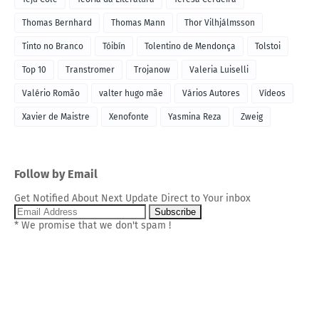
Thomas Bernhard
Thomas Mann
Thor Vilhjálmsson
Tinto no Branco
Tóibín
Tolentino de Mendonça
Tolstoi
Top 10
Transtromer
Trojanow
Valeria Luiselli
Valério Romão
valter hugo mãe
Vários Autores
Vídeos
Xavier de Maistre
Xenofonte
Yasmina Reza
Zweig
Follow by Email
Get Notified About Next Update Direct to Your inbox
* We promise that we don't spam !