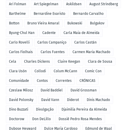
Ari Folman
Art Spiegelman
Askildsen
August Strindberg
Barthelme
Bernardine Evaristo
Bernardo Carvalho
Botton
Bruno Vieira Amaral
Bukowski
Bulgakov
Byung-Chul Han
Cadente
Carla Maia de Almeida
Carlo Rovelli
Carlos Campaniço
Carlos Castán
Carlos Fiolhais
Carlos Fuentes
Carmen Maria Machado
Cela
Charles Dickens
Claire Keegan
Clara de Sousa
Clara Usón
Collodi
Colum McCann
Comic Con
Comunidade
Contos
Correntes
CRÓNICAS
Czeslaw Milosz
David Baddiel
David Grossman
David Polonsky
David Vann
Diderot
Dinis Machado
Dino Buzzati
Divulgação
Djaimilia Pereira da Almeida
Doctorow
Don DeLillo
Dossiê Pedro Rosa Mendes
Dubose Heyward
Dulce Maria Cardoso
Edmund de Waal