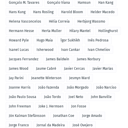
Gonçalo M. Tavares
Gonçalo Viana
Hamsun
Han Kang
Hans Kung
Hans Rosling
Harold Bloom
Helder Macedo
Helena Vasconcelos
Hélia Correia
Herbjorg Wassmo
Hermann Hesse
Herta Muller
Hilary Mantel
Hollinghurst
Howard Pyle
Hugo Maia
Ígor Sukhikh
Inês Pedrosa
Isanel Lucas
Isherwood
Ivan Cankar
Ivan Chmeliov
Jacques Ferrandez
James Baldwin
James Norbury
James Wood
Jaume Cabré
Javier Cercas
Javier Marías
Jay Parini
Jeanette Winterson
Jesmyn Ward
Joanne Harris
João Fazenda
João Morgado
João Narciso
João Paulo Sousa
João Tordo
Joel Neto
John Banville
John Freeman
Joke J. Hermsen
Jon Fosse
Jón Kalman Stefánsson
Jonathan Coe
Jorge Amado
Jorge Franco
Jornal da Madeira
José Ovejero