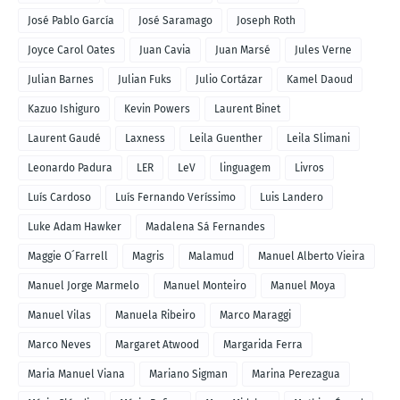
José Pablo García
José Saramago
Joseph Roth
Joyce Carol Oates
Juan Cavia
Juan Marsé
Jules Verne
Julian Barnes
Julian Fuks
Julio Cortázar
Kamel Daoud
Kazuo Ishiguro
Kevin Powers
Laurent Binet
Laurent Gaudé
Laxness
Leila Guenther
Leila Slimani
Leonardo Padura
LER
LeV
linguagem
Livros
Luís Cardoso
Luís Fernando Veríssimo
Luis Landero
Luke Adam Hawker
Madalena Sá Fernandes
Maggie O´Farrell
Magris
Malamud
Manuel Alberto Vieira
Manuel Jorge Marmelo
Manuel Monteiro
Manuel Moya
Manuel Vilas
Manuela Ribeiro
Marco Maraggi
Marco Neves
Margaret Atwood
Margarida Ferra
Maria Manuel Viana
Mariano Sigman
Marina Perezagua