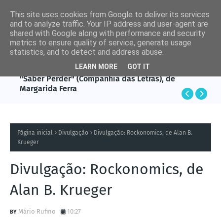
This site uses cookies from Google to deliver its services
and to analyze traffic. Your IP address and user-agent are
shared with Google along with performance and security
metrics to ensure quality of service, generate usage
statistics, and to detect and address abuse.
LEARN MORE
GOT IT
LIVROS
"Saber Perder" (Companhia das Letras), de
Margarida Ferra
Página inicial
Divulgação
Divulgação: Rockonomics, de Alan B.
Krueger
Divulgação: Rockonomics, de
Alan B. Krueger
Mário Rufino
10:27