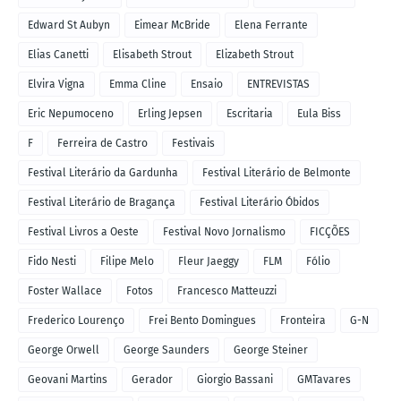
Edward St Aubyn
Eimear McBride
Elena Ferrante
Elias Canetti
Elisabeth Strout
Elizabeth Strout
Elvira Vigna
Emma Cline
Ensaio
ENTREVISTAS
Eric Nepumoceno
Erling Jepsen
Escritaria
Eula Biss
F
Ferreira de Castro
Festivais
Festival Literário da Gardunha
Festival Literário de Belmonte
Festival Literário de Bragança
Festival Literário Óbidos
Festival Livros a Oeste
Festival Novo Jornalismo
FICÇÕES
Fido Nesti
Filipe Melo
Fleur Jaeggy
FLM
Fólio
Foster Wallace
Fotos
Francesco Matteuzzi
Frederico Lourenço
Frei Bento Domingues
Fronteira
G-N
George Orwell
George Saunders
George Steiner
Geovani Martins
Gerador
Giorgio Bassani
GMTavares