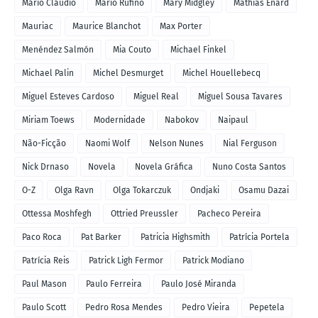
Mário Cláudio
Mário Rufino
Mary Midgley
Mathias Énard
Mauriac
Maurice Blanchot
Max Porter
Menéndez Salmón
Mia Couto
Michael Finkel
Michael Palin
Michel Desmurget
Michel Houellebecq
Miguel Esteves Cardoso
Miguel Real
Miguel Sousa Tavares
Miriam Toews
Modernidade
Nabokov
Naipaul
Não-Ficção
Naomi Wolf
Nelson Nunes
Nial Ferguson
Nick Drnaso
Novela
Novela Gráfica
Nuno Costa Santos
O-Z
Olga Ravn
Olga Tokarczuk
Ondjaki
Osamu Dazai
Ottessa Moshfegh
Ottried Preussler
Pacheco Pereira
Paco Roca
Pat Barker
Patricia Highsmith
Patrícia Portela
Patrícia Reis
Patrick Ligh Fermor
Patrick Modiano
Paul Mason
Paulo Ferreira
Paulo José Miranda
Paulo Scott
Pedro Rosa Mendes
Pedro Vieira
Pepetela