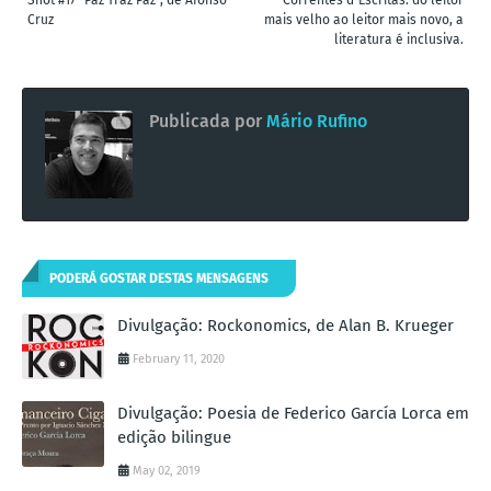
Shot #17 "Paz Traz Paz", de Afonso
Correntes d`Escritas: do leitor
Cruz
mais velho ao leitor mais novo, a
literatura é inclusiva.
Publicada por
Mário Rufino
PODERÁ GOSTAR DESTAS MENSAGENS
Divulgação: Rockonomics, de Alan B. Krueger
February 11, 2020
Divulgação: Poesia de Federico García Lorca em
edição bilingue
May 02, 2019