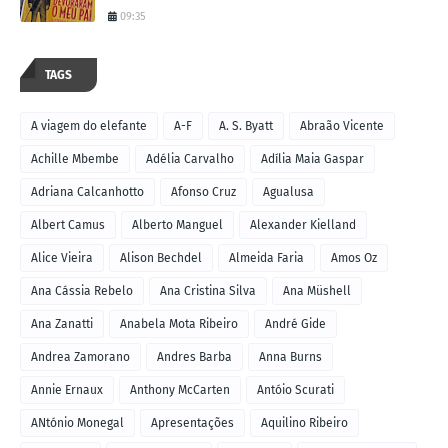
09:35
TAGS
A viagem do elefante
A-F
A. S. Byatt
Abraão Vicente
Achille Mbembe
Adélia Carvalho
Adília Maia Gaspar
Adriana Calcanhotto
Afonso Cruz
Agualusa
Albert Camus
Alberto Manguel
Alexander Kielland
Alice Vieira
Alison Bechdel
Almeida Faria
Amos Oz
Ana Cássia Rebelo
Ana Cristina Silva
Ana Müshell
Ana Zanatti
Anabela Mota Ribeiro
André Gide
Andrea Zamorano
Andres Barba
Anna Burns
Annie Ernaux
Anthony McCarten
Antóio Scurati
ANtónio Monegal
Apresentações
Aquilino Ribeiro