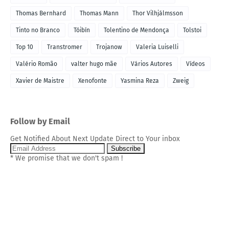
Thomas Bernhard
Thomas Mann
Thor Vilhjálmsson
Tinto no Branco
Tóibín
Tolentino de Mendonça
Tolstoi
Top 10
Transtromer
Trojanow
Valeria Luiselli
Valério Romão
valter hugo mãe
Vários Autores
Vídeos
Xavier de Maistre
Xenofonte
Yasmina Reza
Zweig
Follow by Email
Get Notified About Next Update Direct to Your inbox
* We promise that we don't spam !