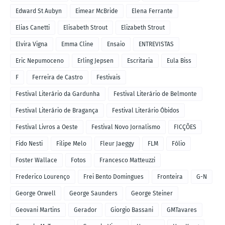
Edward St Aubyn
Eimear McBride
Elena Ferrante
Elias Canetti
Elisabeth Strout
Elizabeth Strout
Elvira Vigna
Emma Cline
Ensaio
ENTREVISTAS
Eric Nepumoceno
Erling Jepsen
Escritaria
Eula Biss
F
Ferreira de Castro
Festivais
Festival Literário da Gardunha
Festival Literário de Belmonte
Festival Literário de Bragança
Festival Literário Óbidos
Festival Livros a Oeste
Festival Novo Jornalismo
FICÇÕES
Fido Nesti
Filipe Melo
Fleur Jaeggy
FLM
Fólio
Foster Wallace
Fotos
Francesco Matteuzzi
Frederico Lourenço
Frei Bento Domingues
Fronteira
G-N
George Orwell
George Saunders
George Steiner
Geovani Martins
Gerador
Giorgio Bassani
GMTavares