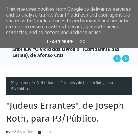
This site uses cookies from Google to deliver its services
and to analyze traffic. Your IP address and user-agent are
shared with Google along with performance and security
metrics to ensure quality of service, generate usage
statistics, and to detect and address abuse.
LEARN MORE
GOT IT
AFONSO CRUZ
Shot #39 "O Vício dos Livros II" (Companhia das
Letras), de Afonso Cruz
Página inicial
G-N
"Judeus Errantes", de Joseph Roth, para
P3/Público.
"Judeus Errantes", de Joseph
Roth, para P3/Público.
Mário Rufino
11:58