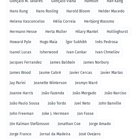
Gonçalo M. Tavares
Gonçalo Viana
Hamsun
Han Kang
Hans Kung
Hans Rosling
Harold Bloom
Helder Macedo
Helena Vasconcelos
Hélia Correia
Herbjorg Wassmo
Hermann Hesse
Herta Muller
Hilary Mantel
Hollinghurst
Howard Pyle
Hugo Maia
Ígor Sukhikh
Inês Pedrosa
Isanel Lucas
Isherwood
Ivan Cankar
Ivan Chmeliov
Jacques Ferrandez
James Baldwin
James Norbury
James Wood
Jaume Cabré
Javier Cercas
Javier Marías
Jay Parini
Jeanette Winterson
Jesmyn Ward
Joanne Harris
João Fazenda
João Morgado
João Narciso
João Paulo Sousa
João Tordo
Joel Neto
John Banville
John Freeman
Joke J. Hermsen
Jon Fosse
Jón Kalman Stefánsson
Jonathan Coe
Jorge Amado
Jorge Franco
Jornal da Madeira
José Ovejero