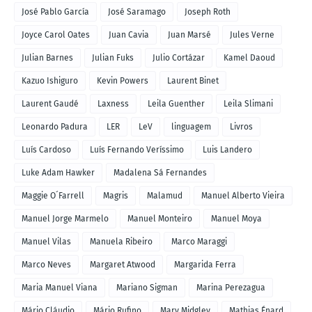
José Pablo García
José Saramago
Joseph Roth
Joyce Carol Oates
Juan Cavia
Juan Marsé
Jules Verne
Julian Barnes
Julian Fuks
Julio Cortázar
Kamel Daoud
Kazuo Ishiguro
Kevin Powers
Laurent Binet
Laurent Gaudé
Laxness
Leila Guenther
Leila Slimani
Leonardo Padura
LER
LeV
linguagem
Livros
Luís Cardoso
Luís Fernando Veríssimo
Luis Landero
Luke Adam Hawker
Madalena Sá Fernandes
Maggie O´Farrell
Magris
Malamud
Manuel Alberto Vieira
Manuel Jorge Marmelo
Manuel Monteiro
Manuel Moya
Manuel Vilas
Manuela Ribeiro
Marco Maraggi
Marco Neves
Margaret Atwood
Margarida Ferra
Maria Manuel Viana
Mariano Sigman
Marina Perezagua
Mário Cláudio
Mário Rufino
Mary Midgley
Mathias Énard