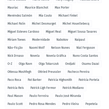
Mauriac
Maurice Blanchot
Max Porter
Menéndez Salmón
Mia Couto
Michael Finkel
Michael Palin
Michel Desmurget
Michel Houellebecq
Miguel Esteves Cardoso
Miguel Real
Miguel Sousa Tavares
Miriam Toews
Modernidade
Nabokov
Naipaul
Não-Ficção
Naomi Wolf
Nelson Nunes
Nial Ferguson
Nick Drnaso
Novela
Novela Gráfica
Nuno Costa Santos
O-Z
Olga Ravn
Olga Tokarczuk
Ondjaki
Osamu Dazai
Ottessa Moshfegh
Ottried Preussler
Pacheco Pereira
Paco Roca
Pat Barker
Patricia Highsmith
Patrícia Portela
Patrícia Reis
Patrick Ligh Fermor
Patrick Modiano
Paul Mason
Paulo Ferreira
Paulo José Miranda
Paulo Scott
Pedro Rosa Mendes
Pedro Vieira
Pepetela