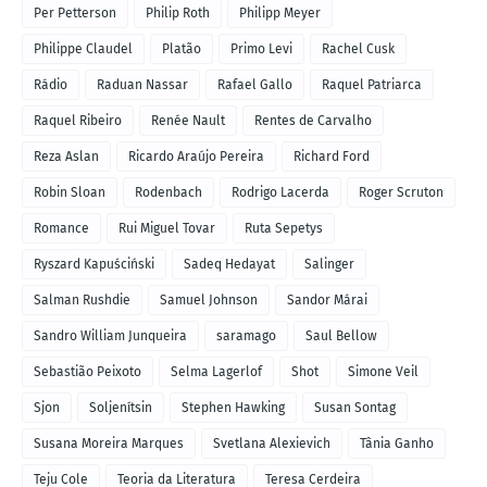
Per Petterson
Philip Roth
Philipp Meyer
Philippe Claudel
Platão
Primo Levi
Rachel Cusk
Rádio
Raduan Nassar
Rafael Gallo
Raquel Patriarca
Raquel Ribeiro
Renée Nault
Rentes de Carvalho
Reza Aslan
Ricardo Araújo Pereira
Richard Ford
Robin Sloan
Rodenbach
Rodrigo Lacerda
Roger Scruton
Romance
Rui Miguel Tovar
Ruta Sepetys
Ryszard Kapuściński
Sadeq Hedayat
Salinger
Salman Rushdie
Samuel Johnson
Sandor Márai
Sandro William Junqueira
saramago
Saul Bellow
Sebastião Peixoto
Selma Lagerlof
Shot
Simone Veil
Sjon
Soljenítsin
Stephen Hawking
Susan Sontag
Susana Moreira Marques
Svetlana Alexievich
Tânia Ganho
Teju Cole
Teoria da Literatura
Teresa Cerdeira