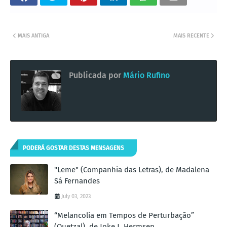
MAIS ANTIGA
MAIS RECENTE
Publicada por
Mário Rufino
PODERÁ GOSTAR DESTAS MENSAGENS
"Leme" (Companhia das Letras), de Madalena
Sá Fernandes
July 03, 2023
“Melancolia em Tempos de Perturbação”
(Quetzal), de Joke J. Hermsen