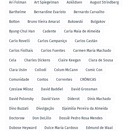
Ari Folman
Art Spiegelman
Askildsen
August Strindberg
Barthelme
Bernardine Evaristo
Bernardo Carvalho
Botton
Bruno Vieira Amaral
Bukowski
Bulgakov
Byung-Chul Han
Cadente
Carla Maia de Almeida
Carlo Rovelli
Carlos Campaniço
Carlos Castán
Carlos Fiolhais
Carlos Fuentes
Carmen Maria Machado
Cela
Charles Dickens
Claire Keegan
Clara de Sousa
Clara Usón
Collodi
Colum McCann
Comic Con
Comunidade
Contos
Correntes
CRÓNICAS
Czeslaw Milosz
David Baddiel
David Grossman
David Polonsky
David Vann
Diderot
Dinis Machado
Dino Buzzati
Divulgação
Djaimilia Pereira da Almeida
Doctorow
Don DeLillo
Dossiê Pedro Rosa Mendes
Dubose Heyward
Dulce Maria Cardoso
Edmund de Waal