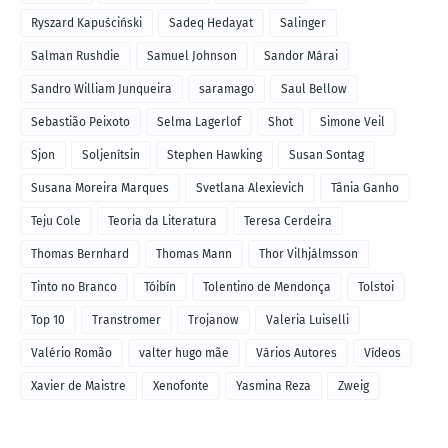
Ryszard Kapuściński
Sadeq Hedayat
Salinger
Salman Rushdie
Samuel Johnson
Sandor Márai
Sandro William Junqueira
saramago
Saul Bellow
Sebastião Peixoto
Selma Lagerlof
Shot
Simone Veil
Sjon
Soljenítsin
Stephen Hawking
Susan Sontag
Susana Moreira Marques
Svetlana Alexievich
Tânia Ganho
Teju Cole
Teoria da Literatura
Teresa Cerdeira
Thomas Bernhard
Thomas Mann
Thor Vilhjálmsson
Tinto no Branco
Tóibín
Tolentino de Mendonça
Tolstoi
Top 10
Transtromer
Trojanow
Valeria Luiselli
Valério Romão
valter hugo mãe
Vários Autores
Vídeos
Xavier de Maistre
Xenofonte
Yasmina Reza
Zweig