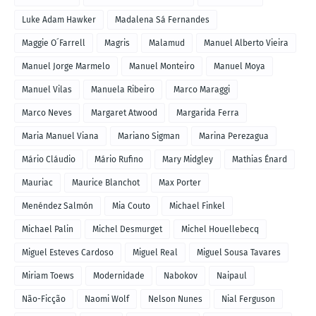
Luke Adam Hawker
Madalena Sá Fernandes
Maggie O´Farrell
Magris
Malamud
Manuel Alberto Vieira
Manuel Jorge Marmelo
Manuel Monteiro
Manuel Moya
Manuel Vilas
Manuela Ribeiro
Marco Maraggi
Marco Neves
Margaret Atwood
Margarida Ferra
Maria Manuel Viana
Mariano Sigman
Marina Perezagua
Mário Cláudio
Mário Rufino
Mary Midgley
Mathias Énard
Mauriac
Maurice Blanchot
Max Porter
Menéndez Salmón
Mia Couto
Michael Finkel
Michael Palin
Michel Desmurget
Michel Houellebecq
Miguel Esteves Cardoso
Miguel Real
Miguel Sousa Tavares
Miriam Toews
Modernidade
Nabokov
Naipaul
Não-Ficção
Naomi Wolf
Nelson Nunes
Nial Ferguson