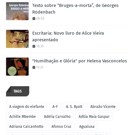
Texto sobre “Bruges-a-morta”, de Georges
Rodenbach
08:50
Escritaria: Novo livro de Alice Vieira
apresentado
18:33
"Humilhação e Glória" por Helena Vasconcelos
15:21
TAGS
A viagem do elefante
A-F
A. S. Byatt
Abraão Vicente
Achille Mbembe
Adélia Carvalho
Adília Maia Gaspar
Adriana Calcanhotto
Afonso Cruz
Agualusa