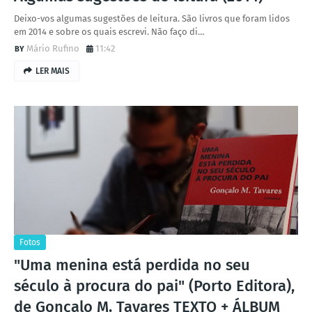
Deixo-vos algumas sugestões de leitura. São livros que foram lidos
em 2014 e sobre os quais escrevi. Não faço di…
Mário Rufino
11:42
LER MAIS
Fotos
"Uma menina está perdida no seu
século à procura do pai" (Porto Editora),
de Gonçalo M. Tavares TEXTO + ÁLBUM