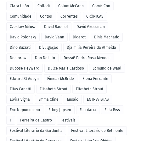
Clara Usón
Collodi
Colum McCann
Comic Con
Comunidade
Contos
Correntes
CRÓNICAS
Czeslaw Milosz
David Baddiel
David Grossman
David Polonsky
David Vann
Diderot
Dinis Machado
Dino Buzzati
Divulgação
Djaimilia Pereira da Almeida
Doctorow
Don DeLillo
Dossiê Pedro Rosa Mendes
Dubose Heyward
Dulce Maria Cardoso
Edmund de Waal
Edward St Aubyn
Eimear McBride
Elena Ferrante
Elias Canetti
Elisabeth Strout
Elizabeth Strout
Elvira Vigna
Emma Cline
Ensaio
ENTREVISTAS
Eric Nepumoceno
Erling Jepsen
Escritaria
Eula Biss
F
Ferreira de Castro
Festivais
Festival Literário da Gardunha
Festival Literário de Belmonte