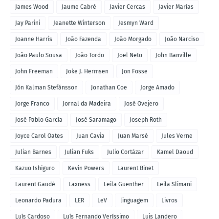
James Wood
Jaume Cabré
Javier Cercas
Javier Marías
Jay Parini
Jeanette Winterson
Jesmyn Ward
Joanne Harris
João Fazenda
João Morgado
João Narciso
João Paulo Sousa
João Tordo
Joel Neto
John Banville
John Freeman
Joke J. Hermsen
Jon Fosse
Jón Kalman Stefánsson
Jonathan Coe
Jorge Amado
Jorge Franco
Jornal da Madeira
José Ovejero
José Pablo García
José Saramago
Joseph Roth
Joyce Carol Oates
Juan Cavia
Juan Marsé
Jules Verne
Julian Barnes
Julian Fuks
Julio Cortázar
Kamel Daoud
Kazuo Ishiguro
Kevin Powers
Laurent Binet
Laurent Gaudé
Laxness
Leila Guenther
Leila Slimani
Leonardo Padura
LER
LeV
linguagem
Livros
Luís Cardoso
Luís Fernando Veríssimo
Luis Landero