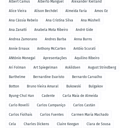
Albert Camus
Alberto Manguel
Alexander Kielland
Alice Vieira
Alison Bechdel
Almeida Faria
Amos Oz
Ana Cássia Rebelo
Ana Cristina Silva
Ana Müshell
Ana Zanatti
Anabela Mota Ribeiro
André Gide
Andrea Zamorano
Andres Barba
Anna Burns
Annie Ernaux
Anthony McCarten
Antóio Scurati
ANtónio Monegal
Apresentações
Aquilino Ribeiro
Ari Folman
Art Spiegelman
Askildsen
August Strindberg
Barthelme
Bernardine Evaristo
Bernardo Carvalho
Botton
Bruno Vieira Amaral
Bukowski
Bulgakov
Byung-Chul Han
Cadente
Carla Maia de Almeida
Carlo Rovelli
Carlos Campaniço
Carlos Castán
Carlos Fiolhais
Carlos Fuentes
Carmen Maria Machado
Cela
Charles Dickens
Claire Keegan
Clara de Sousa