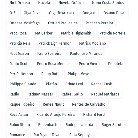
Nick Drnaso
Novela
Novela Gráfica
Nuno Costa Santos
O-Z
Olga Ravn
Olga Tokarczuk
Ondjaki
Osamu Dazai
Ottessa Moshfegh
Ottried Preussler
Pacheco Pereira
Paco Roca
Pat Barker
Patricia Highsmith
Patrícia Portela
Patrícia Reis
Patrick Ligh Fermor
Patrick Modiano
Paul Mason
Paulo Ferreira
Paulo José Miranda
Paulo Scott
Pedro Rosa Mendes
Pedro Vieira
Pepetela
Per Petterson
Philip Roth
Philipp Meyer
Philippe Claudel
Platão
Primo Levi
Rachel Cusk
Rádio
Raduan Nassar
Rafael Gallo
Raquel Patriarca
Raquel Ribeiro
Renée Nault
Rentes de Carvalho
Reza Aslan
Ricardo Araújo Pereira
Richard Ford
Robin Sloan
Rodenbach
Rodrigo Lacerda
Roger Scruton
Romance
Rui Miguel Tovar
Ruta Sepetys