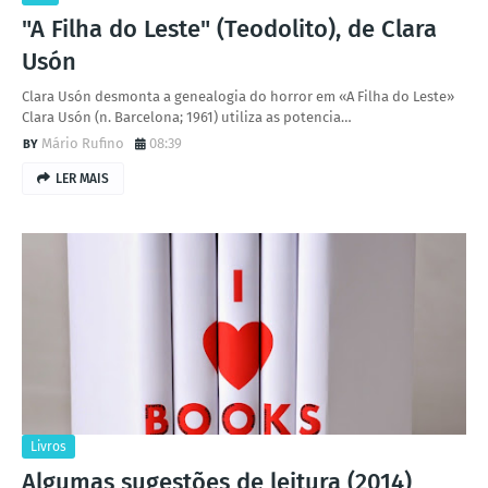
"A Filha do Leste" (Teodolito), de Clara
Usón
Clara Usón desmonta a genealogia do horror em «A Filha do Leste»
Clara Usón (n. Barcelona; 1961) utiliza as potencia…
Mário Rufino
08:39
LER MAIS
Livros
Algumas sugestões de leitura (2014)