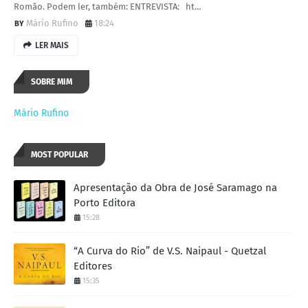
Romão. Podem ler, também: ENTREVISTA: ht…
Mário Rufino
18:24
LER MAIS
SOBRE MIM
Mário Rufino
MOST POPULAR
Apresentação da Obra de José Saramago na
Porto Editora
15:28
“A Curva do Rio” de V.S. Naipaul - Quetzal
Editores
15:35