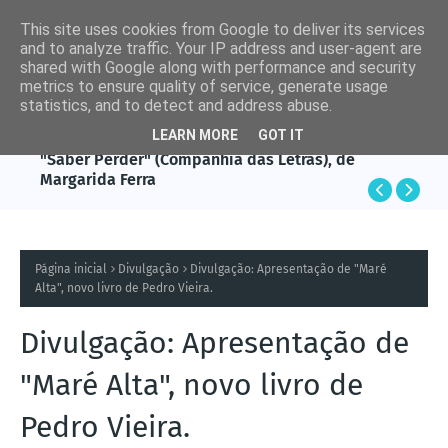
This site uses cookies from Google to deliver its services
and to analyze traffic. Your IP address and user-agent are
shared with Google along with performance and security
metrics to ensure quality of service, generate usage
statistics, and to detect and address abuse.
LEARN MORE
GOT IT
LIVROS
"Saber Perder" (Companhia das Letras), de
Margarida Ferra
Página inicial
Divulgação
Divulgação: Apresentação de "Maré
Alta", novo livro de Pedro Vieira.
Divulgação: Apresentação de
"Maré Alta", novo livro de
Pedro Vieira.