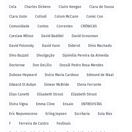
Cela
Charles Dickens
Claire Keegan
Clara de Sousa
Clara Usón
Collodi
Colum McCann
Comic Con
Comunidade
Contos
Correntes
CRÓNICAS
Czeslaw Milosz
David Baddiel
David Grossman
David Polonsky
David Vann
Diderot
Dinis Machado
Dino Buzzati
Divulgação
Djaimilia Pereira da Almeida
Doctorow
Don DeLillo
Dossiê Pedro Rosa Mendes
Dubose Heyward
Dulce Maria Cardoso
Edmund de Waal
Edward St Aubyn
Eimear McBride
Elena Ferrante
Elias Canetti
Elisabeth Strout
Elizabeth Strout
Elvira Vigna
Emma Cline
Ensaio
ENTREVISTAS
Eric Nepumoceno
Erling Jepsen
Escritaria
Eula Biss
F
Ferreira de Castro
Festivais