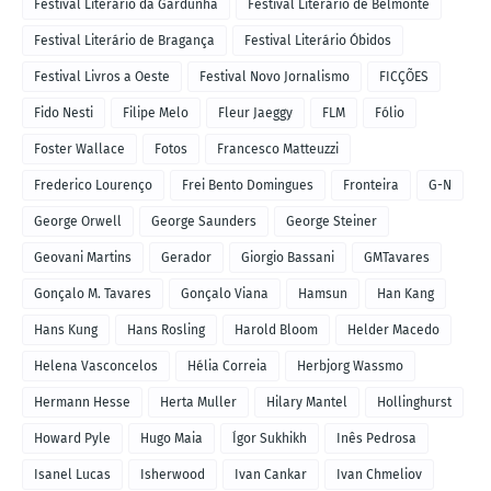
Festival Literário da Gardunha
Festival Literário de Belmonte
Festival Literário de Bragança
Festival Literário Óbidos
Festival Livros a Oeste
Festival Novo Jornalismo
FICÇÕES
Fido Nesti
Filipe Melo
Fleur Jaeggy
FLM
Fólio
Foster Wallace
Fotos
Francesco Matteuzzi
Frederico Lourenço
Frei Bento Domingues
Fronteira
G-N
George Orwell
George Saunders
George Steiner
Geovani Martins
Gerador
Giorgio Bassani
GMTavares
Gonçalo M. Tavares
Gonçalo Viana
Hamsun
Han Kang
Hans Kung
Hans Rosling
Harold Bloom
Helder Macedo
Helena Vasconcelos
Hélia Correia
Herbjorg Wassmo
Hermann Hesse
Herta Muller
Hilary Mantel
Hollinghurst
Howard Pyle
Hugo Maia
Ígor Sukhikh
Inês Pedrosa
Isanel Lucas
Isherwood
Ivan Cankar
Ivan Chmeliov