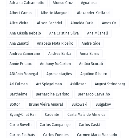
Adriana Calcanhotto
Afonso Cruz
Agualusa
Albert Camus
Alberto Manguel
Alexander Kielland
Alice Vieira
Alison Bechdel
Almeida Faria
Amos Oz
Ana Cássia Rebelo
Ana Cristina Silva
Ana Müshell
Ana Zanatti
Anabela Mota Ribeiro
André Gide
Andrea Zamorano
Andres Barba
Anna Burns
Annie Ernaux
Anthony McCarten
Antóio Scurati
ANtónio Monegal
Apresentações
Aquilino Ribeiro
Ari Folman
Art Spiegelman
Askildsen
August Strindberg
Barthelme
Bernardine Evaristo
Bernardo Carvalho
Botton
Bruno Vieira Amaral
Bukowski
Bulgakov
Byung-Chul Han
Cadente
Carla Maia de Almeida
Carlo Rovelli
Carlos Campaniço
Carlos Castán
Carlos Fiolhais
Carlos Fuentes
Carmen Maria Machado