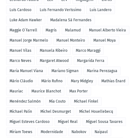
Luís Cardoso
Luís Fernando Veríssimo
Luis Landero
Luke Adam Hawker
Madalena Sá Fernandes
Maggie O´Farrell
Magris
Malamud
Manuel Alberto Vieira
Manuel Jorge Marmelo
Manuel Monteiro
Manuel Moya
Manuel Vilas
Manuela Ribeiro
Marco Maraggi
Marco Neves
Margaret Atwood
Margarida Ferra
Maria Manuel Viana
Mariano Sigman
Marina Perezagua
Mário Cláudio
Mário Rufino
Mary Midgley
Mathias Énard
Mauriac
Maurice Blanchot
Max Porter
Menéndez Salmón
Mia Couto
Michael Finkel
Michael Palin
Michel Desmurget
Michel Houellebecq
Miguel Esteves Cardoso
Miguel Real
Miguel Sousa Tavares
Miriam Toews
Modernidade
Nabokov
Naipaul