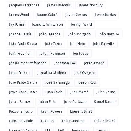
Jacques Ferrandez
James Baldwin
James Norbury
James Wood
Jaume Cabré
Javier Cercas
Javier Marías
Jay Parini
Jeanette Winterson
Jesmyn Ward
Joanne Harris
João Fazenda
João Morgado
João Narciso
João Paulo Sousa
João Tordo
Joel Neto
John Banville
John Freeman
Joke J. Hermsen
Jon Fosse
Jón Kalman Stefánsson
Jonathan Coe
Jorge Amado
Jorge Franco
Jornal da Madeira
José Ovejero
José Pablo García
José Saramago
Joseph Roth
Joyce Carol Oates
Juan Cavia
Juan Marsé
Jules Verne
Julian Barnes
Julian Fuks
Julio Cortázar
Kamel Daoud
Kazuo Ishiguro
Kevin Powers
Laurent Binet
Laurent Gaudé
Laxness
Leila Guenther
Leila Slimani
Leonardo Padura
LER
LeV
linguagem
Livros