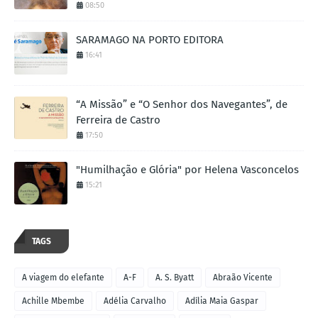
08:50
SARAMAGO NA PORTO EDITORA
16:41
“A Missão” e “O Senhor dos Navegantes”, de
Ferreira de Castro
17:50
"Humilhação e Glória" por Helena Vasconcelos
15:21
TAGS
A viagem do elefante
A-F
A. S. Byatt
Abraão Vicente
Achille Mbembe
Adélia Carvalho
Adília Maia Gaspar