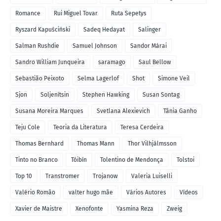
Romance
Rui Miguel Tovar
Ruta Sepetys
Ryszard Kapuściński
Sadeq Hedayat
Salinger
Salman Rushdie
Samuel Johnson
Sandor Márai
Sandro William Junqueira
saramago
Saul Bellow
Sebastião Peixoto
Selma Lagerlof
Shot
Simone Veil
Sjon
Soljenítsin
Stephen Hawking
Susan Sontag
Susana Moreira Marques
Svetlana Alexievich
Tânia Ganho
Teju Cole
Teoria da Literatura
Teresa Cerdeira
Thomas Bernhard
Thomas Mann
Thor Vilhjálmsson
Tinto no Branco
Tóibín
Tolentino de Mendonça
Tolstoi
Top 10
Transtromer
Trojanow
Valeria Luiselli
Valério Romão
valter hugo mãe
Vários Autores
Vídeos
Xavier de Maistre
Xenofonte
Yasmina Reza
Zweig