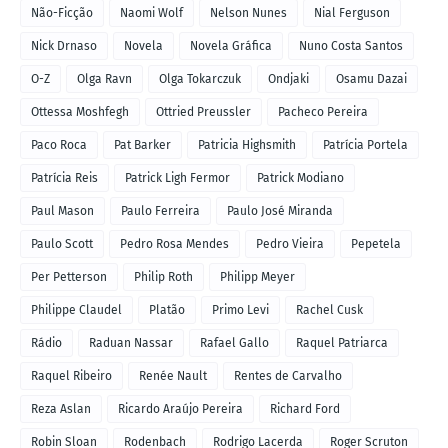
Não-Ficção
Naomi Wolf
Nelson Nunes
Nial Ferguson
Nick Drnaso
Novela
Novela Gráfica
Nuno Costa Santos
O-Z
Olga Ravn
Olga Tokarczuk
Ondjaki
Osamu Dazai
Ottessa Moshfegh
Ottried Preussler
Pacheco Pereira
Paco Roca
Pat Barker
Patricia Highsmith
Patrícia Portela
Patrícia Reis
Patrick Ligh Fermor
Patrick Modiano
Paul Mason
Paulo Ferreira
Paulo José Miranda
Paulo Scott
Pedro Rosa Mendes
Pedro Vieira
Pepetela
Per Petterson
Philip Roth
Philipp Meyer
Philippe Claudel
Platão
Primo Levi
Rachel Cusk
Rádio
Raduan Nassar
Rafael Gallo
Raquel Patriarca
Raquel Ribeiro
Renée Nault
Rentes de Carvalho
Reza Aslan
Ricardo Araújo Pereira
Richard Ford
Robin Sloan
Rodenbach
Rodrigo Lacerda
Roger Scruton