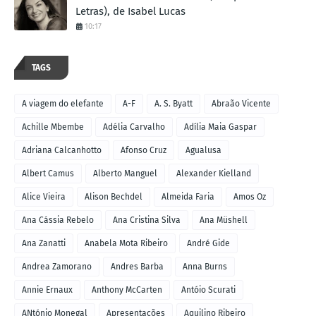
Letras), de Isabel Lucas
10:17
TAGS
A viagem do elefante
A-F
A. S. Byatt
Abraão Vicente
Achille Mbembe
Adélia Carvalho
Adília Maia Gaspar
Adriana Calcanhotto
Afonso Cruz
Agualusa
Albert Camus
Alberto Manguel
Alexander Kielland
Alice Vieira
Alison Bechdel
Almeida Faria
Amos Oz
Ana Cássia Rebelo
Ana Cristina Silva
Ana Müshell
Ana Zanatti
Anabela Mota Ribeiro
André Gide
Andrea Zamorano
Andres Barba
Anna Burns
Annie Ernaux
Anthony McCarten
Antóio Scurati
ANtónio Monegal
Apresentações
Aquilino Ribeiro