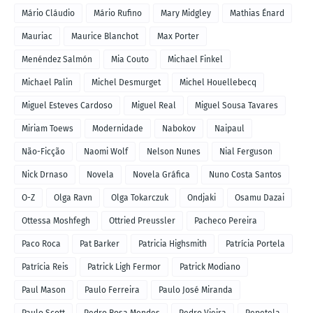
Mário Cláudio
Mário Rufino
Mary Midgley
Mathias Énard
Mauriac
Maurice Blanchot
Max Porter
Menéndez Salmón
Mia Couto
Michael Finkel
Michael Palin
Michel Desmurget
Michel Houellebecq
Miguel Esteves Cardoso
Miguel Real
Miguel Sousa Tavares
Miriam Toews
Modernidade
Nabokov
Naipaul
Não-Ficção
Naomi Wolf
Nelson Nunes
Nial Ferguson
Nick Drnaso
Novela
Novela Gráfica
Nuno Costa Santos
O-Z
Olga Ravn
Olga Tokarczuk
Ondjaki
Osamu Dazai
Ottessa Moshfegh
Ottried Preussler
Pacheco Pereira
Paco Roca
Pat Barker
Patricia Highsmith
Patrícia Portela
Patrícia Reis
Patrick Ligh Fermor
Patrick Modiano
Paul Mason
Paulo Ferreira
Paulo José Miranda
Paulo Scott
Pedro Rosa Mendes
Pedro Vieira
Pepetela