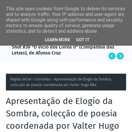
This site uses cookies from Google to deliver its services
and to analyze traffic. Your IP address and user-agent are
shared with Google along with performance and security
metrics to ensure quality of service, generate usage
statistics, and to detect and address abuse.
LEARN MORE
GOT IT
AFONSO CRUZ
Shot #39 "O Vício dos Livros II" (Companhia das
Letras), de Afonso Cruz
Página inicial
Correntes
Apresentação de Elogio da Sombra,
colecção de poesia coordenada por Valter Hugo Mãe
Apresentação de Elogio da
Sombra, colecção de poesia
coordenada por Valter Hugo