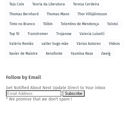
Teju Cole
Teoria da Literatura
Teresa Cerdeira
Thomas Bernhard
Thomas Mann
Thor Vilhjálmsson
Tinto no Branco
Tóibín
Tolentino de Mendonça
Tolstoi
Top 10
Transtromer
Trojanow
Valeria Luiselli
Valério Romão
valter hugo mãe
Vários Autores
Vídeos
Xavier de Maistre
Xenofonte
Yasmina Reza
Zweig
Follow by Email
Get Notified About Next Update Direct to Your inbox
* We promise that we don't spam !