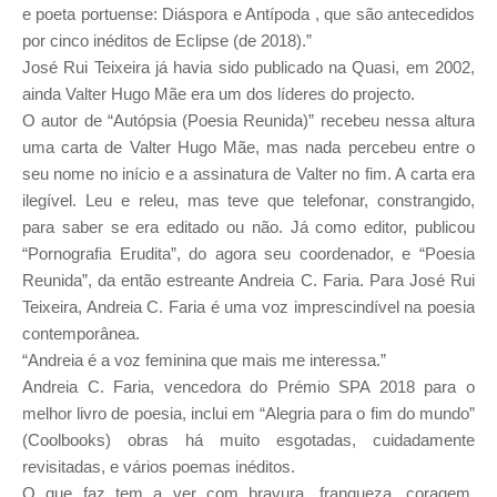
e poeta portuense: Diáspora e Antípoda , que são antecedidos
por cinco inéditos de Eclipse (de 2018).”
José Rui Teixeira já havia sido publicado na Quasi, em 2002,
ainda Valter Hugo Mãe era um dos líderes do projecto.
O autor de “Autópsia (Poesia Reunida)” recebeu nessa altura
uma carta de Valter Hugo Mãe, mas nada percebeu entre o
seu nome no início e a assinatura de Valter no fim. A carta era
ilegível. Leu e releu, mas teve que telefonar, constrangido,
para saber se era editado ou não. Já como editor, publicou
“Pornografia Erudita”, do agora seu coordenador, e “Poesia
Reunida”, da então estreante Andreia C. Faria. Para José Rui
Teixeira, Andreia C. Faria é uma voz imprescindível na poesia
contemporânea.
“Andreia é a voz feminina que mais me interessa.”
Andreia C. Faria, vencedora do Prémio SPA 2018 para o
melhor livro de poesia, inclui em “Alegria para o fim do mundo”
(Coolbooks) obras há muito esgotadas, cuidadamente
revisitadas, e vários poemas inéditos.
O que faz tem a ver com bravura, franqueza, coragem,