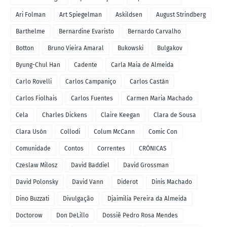
Ari Folman
Art Spiegelman
Askildsen
August Strindberg
Barthelme
Bernardine Evaristo
Bernardo Carvalho
Botton
Bruno Vieira Amaral
Bukowski
Bulgakov
Byung-Chul Han
Cadente
Carla Maia de Almeida
Carlo Rovelli
Carlos Campaniço
Carlos Castán
Carlos Fiolhais
Carlos Fuentes
Carmen Maria Machado
Cela
Charles Dickens
Claire Keegan
Clara de Sousa
Clara Usón
Collodi
Colum McCann
Comic Con
Comunidade
Contos
Correntes
CRÓNICAS
Czeslaw Milosz
David Baddiel
David Grossman
David Polonsky
David Vann
Diderot
Dinis Machado
Dino Buzzati
Divulgação
Djaimilia Pereira da Almeida
Doctorow
Don DeLillo
Dossiê Pedro Rosa Mendes