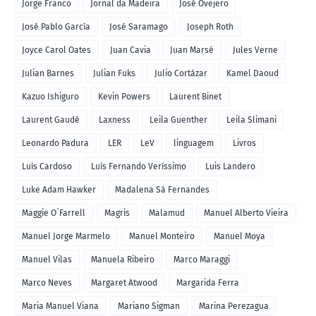
Jorge Franco
Jornal da Madeira
José Ovejero
José Pablo García
José Saramago
Joseph Roth
Joyce Carol Oates
Juan Cavia
Juan Marsé
Jules Verne
Julian Barnes
Julian Fuks
Julio Cortázar
Kamel Daoud
Kazuo Ishiguro
Kevin Powers
Laurent Binet
Laurent Gaudé
Laxness
Leila Guenther
Leila Slimani
Leonardo Padura
LER
LeV
linguagem
Livros
Luís Cardoso
Luís Fernando Veríssimo
Luis Landero
Luke Adam Hawker
Madalena Sá Fernandes
Maggie O´Farrell
Magris
Malamud
Manuel Alberto Vieira
Manuel Jorge Marmelo
Manuel Monteiro
Manuel Moya
Manuel Vilas
Manuela Ribeiro
Marco Maraggi
Marco Neves
Margaret Atwood
Margarida Ferra
Maria Manuel Viana
Mariano Sigman
Marina Perezagua