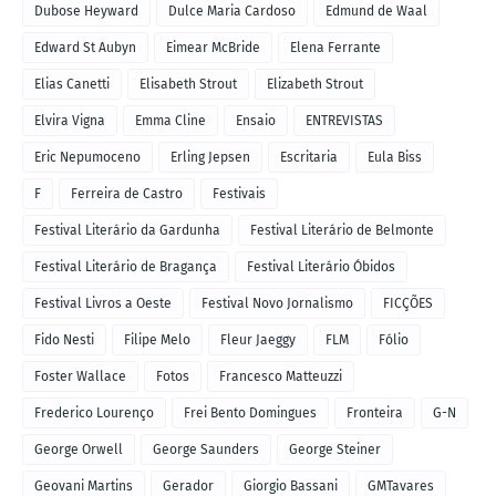
Dubose Heyward
Dulce Maria Cardoso
Edmund de Waal
Edward St Aubyn
Eimear McBride
Elena Ferrante
Elias Canetti
Elisabeth Strout
Elizabeth Strout
Elvira Vigna
Emma Cline
Ensaio
ENTREVISTAS
Eric Nepumoceno
Erling Jepsen
Escritaria
Eula Biss
F
Ferreira de Castro
Festivais
Festival Literário da Gardunha
Festival Literário de Belmonte
Festival Literário de Bragança
Festival Literário Óbidos
Festival Livros a Oeste
Festival Novo Jornalismo
FICÇÕES
Fido Nesti
Filipe Melo
Fleur Jaeggy
FLM
Fólio
Foster Wallace
Fotos
Francesco Matteuzzi
Frederico Lourenço
Frei Bento Domingues
Fronteira
G-N
George Orwell
George Saunders
George Steiner
Geovani Martins
Gerador
Giorgio Bassani
GMTavares