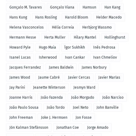
Gonçalo M. Tavares
Gonçalo Viana
Hamsun
Han Kang
Hans Kung
Hans Rosling
Harold Bloom
Helder Macedo
Helena Vasconcelos
Hélia Correia
Herbjorg Wassmo
Hermann Hesse
Herta Muller
Hilary Mantel
Hollinghurst
Howard Pyle
Hugo Maia
Ígor Sukhikh
Inês Pedrosa
Isanel Lucas
Isherwood
Ivan Cankar
Ivan Chmeliov
Jacques Ferrandez
James Baldwin
James Norbury
James Wood
Jaume Cabré
Javier Cercas
Javier Marías
Jay Parini
Jeanette Winterson
Jesmyn Ward
Joanne Harris
João Fazenda
João Morgado
João Narciso
João Paulo Sousa
João Tordo
Joel Neto
John Banville
John Freeman
Joke J. Hermsen
Jon Fosse
Jón Kalman Stefánsson
Jonathan Coe
Jorge Amado