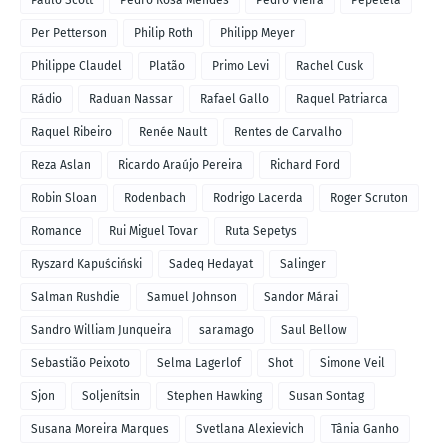
Per Petterson
Philip Roth
Philipp Meyer
Philippe Claudel
Platão
Primo Levi
Rachel Cusk
Rádio
Raduan Nassar
Rafael Gallo
Raquel Patriarca
Raquel Ribeiro
Renée Nault
Rentes de Carvalho
Reza Aslan
Ricardo Araújo Pereira
Richard Ford
Robin Sloan
Rodenbach
Rodrigo Lacerda
Roger Scruton
Romance
Rui Miguel Tovar
Ruta Sepetys
Ryszard Kapuściński
Sadeq Hedayat
Salinger
Salman Rushdie
Samuel Johnson
Sandor Márai
Sandro William Junqueira
saramago
Saul Bellow
Sebastião Peixoto
Selma Lagerlof
Shot
Simone Veil
Sjon
Soljenítsin
Stephen Hawking
Susan Sontag
Susana Moreira Marques
Svetlana Alexievich
Tânia Ganho