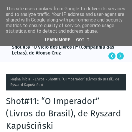
This site uses cookies from Google to deliver its services
and to analyze traffic. Your IP address and user-agent are
shared with Google along with performance and security
metrics to ensure quality of service, generate usage
statistics, and to detect and address abuse.
LEARN MORE
GOT IT
AFONSO CRUZ
Shot #39 "O Vício dos Livros II" (Companhia das
Letras), de Afonso Cruz
Página inicial
Livros
Shot#11: “O Imperador” (Livros do Brasil), de
Ryszard Kapuściński
Shot#11: “O Imperador”
(Livros do Brasil), de Ryszard
Kapuściński