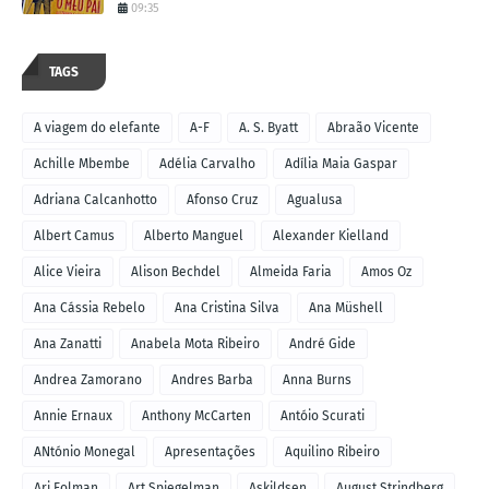
09:35
TAGS
A viagem do elefante
A-F
A. S. Byatt
Abraão Vicente
Achille Mbembe
Adélia Carvalho
Adília Maia Gaspar
Adriana Calcanhotto
Afonso Cruz
Agualusa
Albert Camus
Alberto Manguel
Alexander Kielland
Alice Vieira
Alison Bechdel
Almeida Faria
Amos Oz
Ana Cássia Rebelo
Ana Cristina Silva
Ana Müshell
Ana Zanatti
Anabela Mota Ribeiro
André Gide
Andrea Zamorano
Andres Barba
Anna Burns
Annie Ernaux
Anthony McCarten
Antóio Scurati
ANtónio Monegal
Apresentações
Aquilino Ribeiro
Ari Folman
Art Spiegelman
Askildsen
August Strindberg