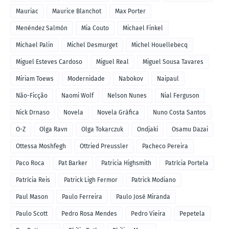
Mauriac
Maurice Blanchot
Max Porter
Menéndez Salmón
Mia Couto
Michael Finkel
Michael Palin
Michel Desmurget
Michel Houellebecq
Miguel Esteves Cardoso
Miguel Real
Miguel Sousa Tavares
Miriam Toews
Modernidade
Nabokov
Naipaul
Não-Ficção
Naomi Wolf
Nelson Nunes
Nial Ferguson
Nick Drnaso
Novela
Novela Gráfica
Nuno Costa Santos
O-Z
Olga Ravn
Olga Tokarczuk
Ondjaki
Osamu Dazai
Ottessa Moshfegh
Ottried Preussler
Pacheco Pereira
Paco Roca
Pat Barker
Patricia Highsmith
Patrícia Portela
Patrícia Reis
Patrick Ligh Fermor
Patrick Modiano
Paul Mason
Paulo Ferreira
Paulo José Miranda
Paulo Scott
Pedro Rosa Mendes
Pedro Vieira
Pepetela