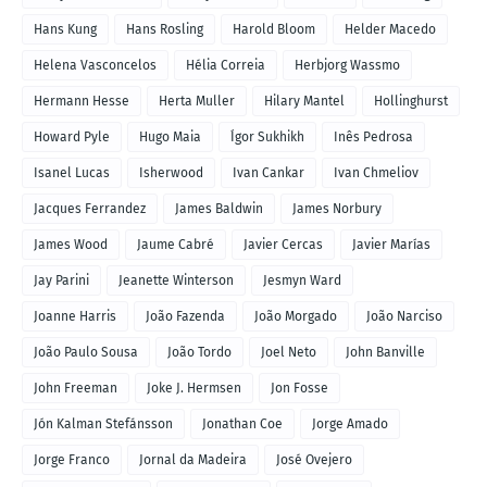
Hans Kung
Hans Rosling
Harold Bloom
Helder Macedo
Helena Vasconcelos
Hélia Correia
Herbjorg Wassmo
Hermann Hesse
Herta Muller
Hilary Mantel
Hollinghurst
Howard Pyle
Hugo Maia
Ígor Sukhikh
Inês Pedrosa
Isanel Lucas
Isherwood
Ivan Cankar
Ivan Chmeliov
Jacques Ferrandez
James Baldwin
James Norbury
James Wood
Jaume Cabré
Javier Cercas
Javier Marías
Jay Parini
Jeanette Winterson
Jesmyn Ward
Joanne Harris
João Fazenda
João Morgado
João Narciso
João Paulo Sousa
João Tordo
Joel Neto
John Banville
John Freeman
Joke J. Hermsen
Jon Fosse
Jón Kalman Stefánsson
Jonathan Coe
Jorge Amado
Jorge Franco
Jornal da Madeira
José Ovejero