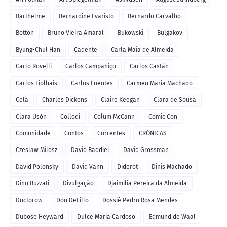
Barthelme
Bernardine Evaristo
Bernardo Carvalho
Botton
Bruno Vieira Amaral
Bukowski
Bulgakov
Byung-Chul Han
Cadente
Carla Maia de Almeida
Carlo Rovelli
Carlos Campaniço
Carlos Castán
Carlos Fiolhais
Carlos Fuentes
Carmen Maria Machado
Cela
Charles Dickens
Claire Keegan
Clara de Sousa
Clara Usón
Collodi
Colum McCann
Comic Con
Comunidade
Contos
Correntes
CRÓNICAS
Czeslaw Milosz
David Baddiel
David Grossman
David Polonsky
David Vann
Diderot
Dinis Machado
Dino Buzzati
Divulgação
Djaimilia Pereira da Almeida
Doctorow
Don DeLillo
Dossiê Pedro Rosa Mendes
Dubose Heyward
Dulce Maria Cardoso
Edmund de Waal