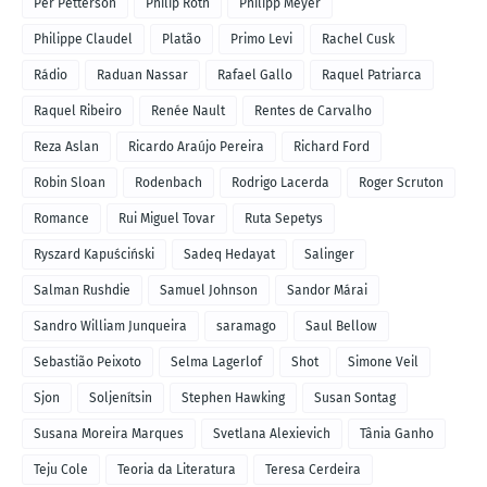
Per Petterson
Philip Roth
Philipp Meyer
Philippe Claudel
Platão
Primo Levi
Rachel Cusk
Rádio
Raduan Nassar
Rafael Gallo
Raquel Patriarca
Raquel Ribeiro
Renée Nault
Rentes de Carvalho
Reza Aslan
Ricardo Araújo Pereira
Richard Ford
Robin Sloan
Rodenbach
Rodrigo Lacerda
Roger Scruton
Romance
Rui Miguel Tovar
Ruta Sepetys
Ryszard Kapuściński
Sadeq Hedayat
Salinger
Salman Rushdie
Samuel Johnson
Sandor Márai
Sandro William Junqueira
saramago
Saul Bellow
Sebastião Peixoto
Selma Lagerlof
Shot
Simone Veil
Sjon
Soljenítsin
Stephen Hawking
Susan Sontag
Susana Moreira Marques
Svetlana Alexievich
Tânia Ganho
Teju Cole
Teoria da Literatura
Teresa Cerdeira