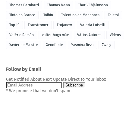
Thomas Bernhard
Thomas Mann
Thor Vilhjálmsson
Tinto no Branco
Tóibín
Tolentino de Mendonça
Tolstoi
Top 10
Transtromer
Trojanow
Valeria Luiselli
Valério Romão
valter hugo mãe
Vários Autores
Vídeos
Xavier de Maistre
Xenofonte
Yasmina Reza
Zweig
Follow by Email
Get Notified About Next Update Direct to Your inbox
* We promise that we don't spam !