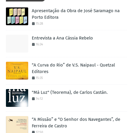
Apresentação da Obra de José Saramago na
Porto Editora
15:28
Entrevista a Ana Cássia Rebelo
16:34
“A Curva do Rio” de V.S. Naipaul - Quetzal
Editores
15:35
"Má Luz" (Teorema), de Carlos Castán.
14:12
“A Missão” e “O Senhor dos Navegantes”, de
Ferreira de Castro
17:50