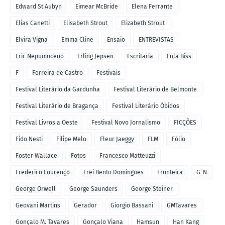
Edward St Aubyn
Eimear McBride
Elena Ferrante
Elias Canetti
Elisabeth Strout
Elizabeth Strout
Elvira Vigna
Emma Cline
Ensaio
ENTREVISTAS
Eric Nepumoceno
Erling Jepsen
Escritaria
Eula Biss
F
Ferreira de Castro
Festivais
Festival Literário da Gardunha
Festival Literário de Belmonte
Festival Literário de Bragança
Festival Literário Óbidos
Festival Livros a Oeste
Festival Novo Jornalismo
FICÇÕES
Fido Nesti
Filipe Melo
Fleur Jaeggy
FLM
Fólio
Foster Wallace
Fotos
Francesco Matteuzzi
Frederico Lourenço
Frei Bento Domingues
Fronteira
G-N
George Orwell
George Saunders
George Steiner
Geovani Martins
Gerador
Giorgio Bassani
GMTavares
Gonçalo M. Tavares
Gonçalo Viana
Hamsun
Han Kang