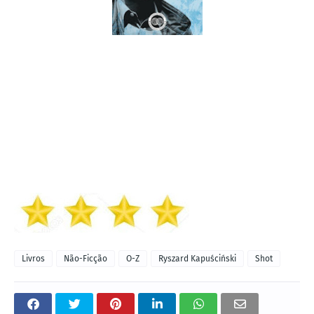
Livros
Não-Ficção
O-Z
Ryszard Kapuściński
Shot