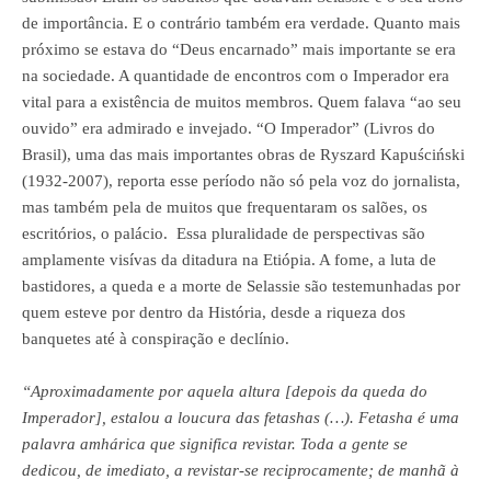
de importância. E o contrário também era verdade. Quanto mais
próximo se estava do “Deus encarnado” mais importante se era
na sociedade. A quantidade de encontros com o Imperador era
vital para a existência de muitos membros. Quem falava “ao seu
ouvido”
era admirado e invejado.
“O Imperador” (Livros do
Brasil), uma das mais importantes obras de
Ryszard Kapuściński
(1932-2007)
, reporta esse período não só pela voz do jornalista,
mas também pela de muitos que frequentaram os salões, os
escritórios, o palácio. Essa pluralidade de
perspectivas
são
amplamente visívas da ditadura na Etiópia. A fome, a luta de
bastidores, a queda e a morte de
Selassie
são testemunhadas por
quem esteve por dentro da História, desde a riqueza dos
banquetes até à conspiração e declínio.
“Aproximadamente por aquela altura [depois da queda do
Imperador], estalou a loucura das
fetashas
(…).
Fetasha
é uma
palavra
amhárica
que significa revistar. Toda a gente se
dedicou, de imediato, a revistar-se reciprocamente; de manhã à