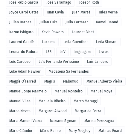
José Pablo García
José Saramago
Joseph Roth
Joyce Carol Oates
Juan Cavia
Juan Marsé
Jules Verne
Julian Barnes
Julian Fuks
Julio Cortázar
Kamel Daoud
Kazuo Ishiguro
Kevin Powers
Laurent Binet
Laurent Gaudé
Laxness
Leila Guenther
Leila Slimani
Leonardo Padura
LER
LeV
linguagem
Livros
Luís Cardoso
Luís Fernando Veríssimo
Luis Landero
Luke Adam Hawker
Madalena Sá Fernandes
Maggie O´Farrell
Magris
Malamud
Manuel Alberto Vieira
Manuel Jorge Marmelo
Manuel Monteiro
Manuel Moya
Manuel Vilas
Manuela Ribeiro
Marco Maraggi
Marco Neves
Margaret Atwood
Margarida Ferra
Maria Manuel Viana
Mariano Sigman
Marina Perezagua
Mário Cláudio
Mário Rufino
Mary Midgley
Mathias Énard