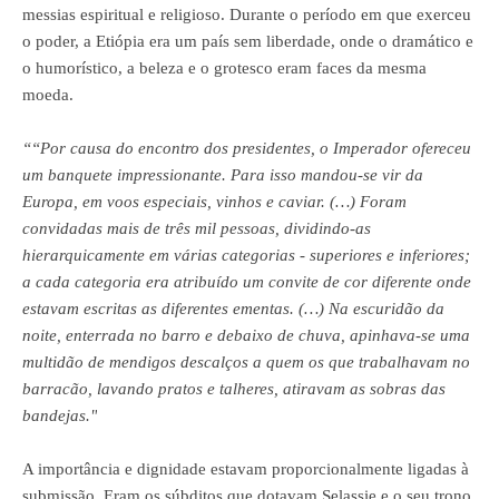
messias
espiritual
e religioso. Durante o período em que exerceu
o poder, a Etiópia era um país sem liberdade, onde o dramático e
o humorístico, a beleza e o grotesco eram faces da mesma
moeda.
“
“Por causa do encontro dos presidentes, o Imperador
ofereceu
um banquete impressionante. Para isso mandou-se vir da
Europa, em voos especiais, vinhos e caviar. (…) Foram
convidadas mais de três mil pessoas, dividindo-as
hierarquicamente em várias categorias - superiores e inferiores;
a cada categoria era atribuído um convite de cor diferente onde
estavam escritas as diferentes ementas. (…) Na escuridão da
noite, enterrada no barro e debaixo de chuva, apinhava-se uma
multidão de mendigos descalços a quem os que trabalhavam no
barracão, lavando pratos e talheres, atiravam as sobras das
bandejas."
A importância e dignidade estavam proporcionalmente ligadas à
submissão. Eram os súbditos que dotavam
Selassie
e o seu trono